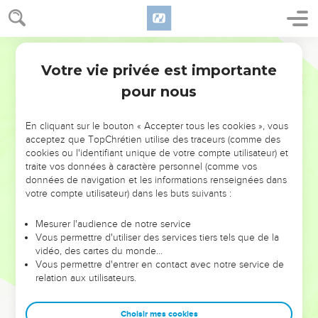
Votre vie privée est importante
pour nous
NE MANQUEZ PAS L’ÉVÉNEMENT
En cliquant sur le bouton « Accepter tous les cookies », vous
DE L’ANNÉE !
acceptez que TopChrétien utilise des traceurs (comme des
cookies ou l'identifiant unique de votre compte utilisateur) et
ET SI LEURS ERREURS POUVAIENT VOUS ÉVITER LES
traite vos données à caractère personnel (comme vos
VOTRES ?
données de navigation et les informations renseignées dans
votre compte utilisateur) dans les buts suivants :
On admire souvent les leaders pour leurs réussites, leur impact,
leur foi ou leur vision. Mais on voit moins les doutes, les erreurs
Mesurer l'audience de notre service
Vous permettre d'utiliser des services tiers tels que de la
et les saisons difficiles qu'ils ont traversés, alors même que ce
vidéo, des cartes du monde…
sont elles qui les ont façonnés.
Vous permettre d'entrer en contact avec notre service de
relation aux utilisateurs.
Dans cette conférence, leaders, entrepreneurs, et responsables
reviennent sur les erreurs marquantes de leur parcours et les
clés pour avancer avec plus de sagesse afin que leurs erreurs
Choisir mes cookies