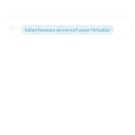
Contenus
Versions
Commentaires
Strong
Dictionnaire
Paramètres de lecture
Afficher les numéros de versets
Mode dyslexique
Désactivé
Simple
Coul
eur
Police d'écriture
Serif
Sans-serif