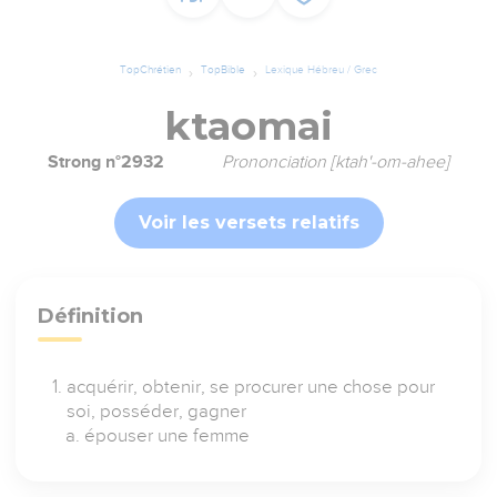
TopChrétien
TopBible
Lexique Hébreu / Grec
ktaomai
Strong n°2932
Prononciation [ktah'-om-ahee]
Voir les versets relatifs
Définition
acquérir, obtenir, se procurer une chose pour
soi, posséder, gagner
épouser une femme