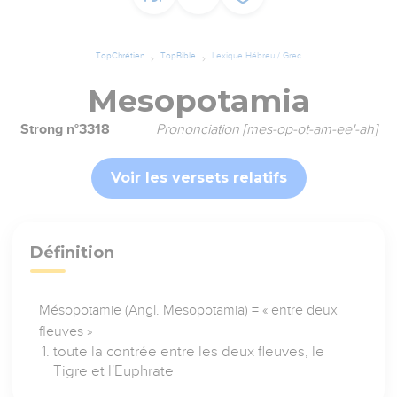
TopChrétien
TopBible
Lexique Hébreu / Grec
Mesopotamia
Strong n°3318
Prononciation [mes-op-ot-am-ee'-ah]
Voir les versets relatifs
Définition
Mésopotamie (Angl. Mesopotamia) = « entre deux
fleuves »
toute la contrée entre les deux fleuves, le
Tigre et l'Euphrate