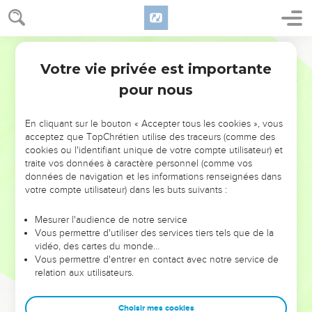
Votre vie privée est importante
pour nous
NE MANQUEZ PAS L’ÉVÉNEMENT
En cliquant sur le bouton « Accepter tous les cookies », vous
DE L’ANNÉE !
acceptez que TopChrétien utilise des traceurs (comme des
cookies ou l'identifiant unique de votre compte utilisateur) et
ET SI LEURS ERREURS POUVAIENT VOUS ÉVITER LES
traite vos données à caractère personnel (comme vos
VOTRES ?
données de navigation et les informations renseignées dans
votre compte utilisateur) dans les buts suivants :
On admire souvent les leaders pour leurs réussites, leur impact,
leur foi ou leur vision. Mais on voit moins les doutes, les erreurs
Mesurer l'audience de notre service
Vous permettre d'utiliser des services tiers tels que de la
et les saisons difficiles qu'ils ont traversés, alors même que ce
vidéo, des cartes du monde…
sont elles qui les ont façonnés.
Vous permettre d'entrer en contact avec notre service de
relation aux utilisateurs.
Dans cette conférence, leaders, entrepreneurs, et responsables
reviennent sur les erreurs marquantes de leur parcours et les
clés pour avancer avec plus de sagesse afin que leurs erreurs
Choisir mes cookies