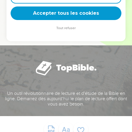
deviennent vos tremplins. Que vous guidiez un ministère, une
équipe, un groupe ou une famille, leur expérience est faite
Accepter tous les cookies
pour vous.
Tout refuser
Je découvre l’événement
Un outil révolutionnaire de lecture et d'étude de la Bible en
ligne. Démarrez dès aujourd'hui le plan de lecture offert dont
vous avez besoin.