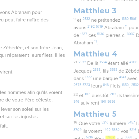
Matthieu 3
 avons Abraham pour
9
2532
1380
5661
eu peut faire naître des
et
ne prétendez
2192
5719
11
avons
Abraham
pour
1537
5130
3037
de
ces
pierres-ci
D
11
Abraham
.
s de Zébédée, et son frère Jean,
Matthieu 4
réparaient leurs filets. Il les
21
2532
1564
4260
De là
étant allé
2385
3588
Jacques
, fils
de Zébé
virent.
1722
4143
dans
une barque
avec
2675
5723
846
1350
2532
leurs
filets
.
les hommes afin qu'ils voient
22
1161
2112
et
aussitôt
ils laissèr
ire de votre Père céleste.
846
190
5656
suivirent
.
t lever son soleil sur les
Matthieu 5
et sur les injustes.
16
5216
5457
Que votre
lumière
l
ait.
3704
1492
5632
5216
’ils voient
vos
5216
3962
3588
votre
Père
qui
es