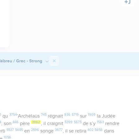
ébreu / Grec - Strong
0
3754
745
936
5719
1909
qu
’Archélaüs
régnait
sur
la Judée
4
846
3962
5399
5675
1563
, son
père
, il craignit
de s’y
rendre
5537
5685
2596
3677
402
5656
erti
en
songe
, il se retira
dans
1056
ée
,