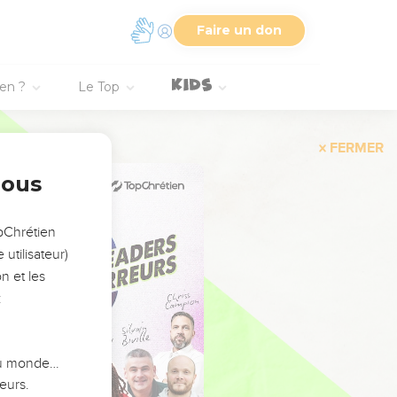
Faire un don
ien ?
Le Top
FERMER
nous
opChrétien
utilisateur)
n et les
:
 du monde…
eurs.