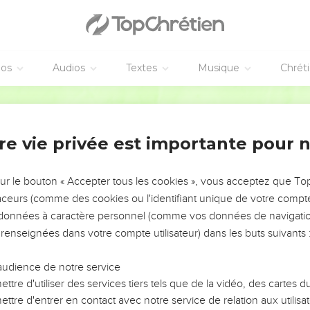
éos
Audios
Textes
Musique
Chrét
re vie privée est importante pour 
NEMENT DE L’ANNÉE !
ÉVITER LES VOTRES ?
sur le bouton « Accepter tous les cookies », vous acceptez que T
traceurs (comme des cookies ou l'identifiant unique de votre compte 
tes, leur impact, leur foi ou leur vision. Mais on voit
s données à caractère personnel (comme vos données de navigatio
fficiles qu'ils ont traversés, alors même que ce sont
 renseignées dans votre compte utilisateur) dans les buts suivants 
audience de notre service
s, et responsables reviennent sur les erreurs
 avancer avec plus de sagesse afin que leurs erreurs
ttre d'utiliser des services tiers tels que de la vidéo, des cartes
un ministère, une équipe, un groupe ou une famille,
ttre d'entrer en contact avec notre service de relation aux utilisat