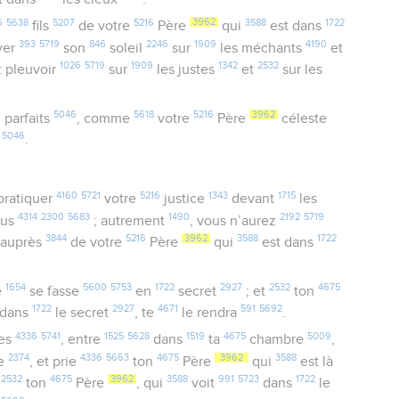
6
5638
5207
5216
3962
3588
1722
fils
de votre
Père
qui
est dans
393
5719
846
2246
1909
4190
ever
son
soleil
sur
les méchants
et
1026
5719
1909
1342
2532
it pleuvoir
sur
les justes
et
sur les
7
5046
5618
5216
3962
parfaits
, comme
votre
Père
céleste
5046
t
.
4160
5721
5216
1343
1715
pratiquer
votre
justice
devant
les
4314
2300
5683
1490
2192
5719
vus
; autrement
, vous n’aurez
3844
5216
3962
3588
1722
auprès
de votre
Père
qui
est dans
1654
5600
5753
1722
2927
2532
4675
e
se fasse
en
secret
; et
ton
1722
2927
4671
591
5692
dans
le secret
, te
le rendra
.
4336
5741
1525
5628
1519
4675
5009
ies
, entre
dans
ta
chambre
,
2374
4336
5663
4675
3962
3588
te
, et prie
ton
Père
qui
est là
2532
4675
3962
3588
991
5723
1722
t
ton
Père
, qui
voit
dans
le