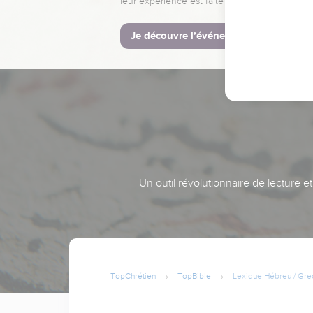
leur expérience est faite pour vous.
Je découvre l’événement
Un outil révolutionnaire de lecture e
TopChrétien
TopBible
Lexique Hébreu / Gre