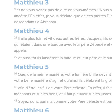
Matthieu 3
9
et ne vous avisez pas de dire en vous-mêmes : ‘Nous
ancêtre !’En effet, je vous déclare que de ces pierres Di
descendants à Abraham.
Matthieu 4
21
Il alla plus loin et vit deux autres frères, Jacques, fil
qui étaient dans une barque avec leur père Zébédée et qui 
appela,
22
et aussitôt ils laissèrent la barque et leur père et le sui
Matthieu 5
16
Que, de la même manière, votre lumière brille devant 
votre belle manière d’agir et qu’ainsi ils célèbrent la glo
45
afin d'être les fils de votre Père céleste. En effet, il fai
méchants et sur les bons, et il fait pleuvoir sur les justes 
48
Soyez donc parfaits comme votre Père céleste est parf
Matthieu 6