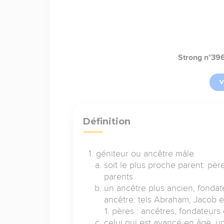
Strong n°39
V
Définition
géniteur ou ancêtre mâle
soit le plus proche parent: père
parents
un ancêtre plus ancien, fondat
ancêtre: tels Abraham, Jacob e
pères : ancêtres, fondateurs
celui qui est avancé en âge, u