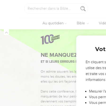
Au quotidien
Bible
Vid
Vot
NE MANQUEZ PAS L’ÉVÉ
ET SI LEURS ERREURS POUVAIENT VOUS 
En cliquant 
utilise des 
On admire souvent les leaders pour leurs réussi
et traite vo
moins les doutes, les erreurs et les saisons di
informations
elles qui les ont façonnés.
Mesurer l'
Dans cette conférence, leaders, entrepreneur
marquantes de leur parcours et les clés pour
Vous perme
deviennent vos tremplins. Que vous guidiez 
Vous perme