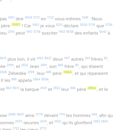
3361
3004
5721
1722
1438
pas
dire
en
vous-mêmes
: Nous
3962
1063
5213
3004
5719
3754
 père
! Car
je vous
déclare
que
2316
1410
5736
1453
5658
5043
ieu
peut
susciter
des enfants
à
5631
1492
5627
1417
243
80
plus loin, il vit
deux
autres
frères
,
2199
2532
2491
846
80
dée
, et
Jean
, son
frère
, qui étaient
3326
2199
846
3962
Zébédée
, leur
père
, et qui réparaient
846
2564
5656
Il les
appela
,
863
5631
4143
2532
846
3962
ent
la barque
et
leur
père
, et le
2989
5657
3779
1715
444
uise
ainsi
devant
les hommes
, afin qu
2570
2041
2532
1392
5661
bonnes
œuvres
, et
qu’ils glorifient
1722
3772
t dans
les cieux
.