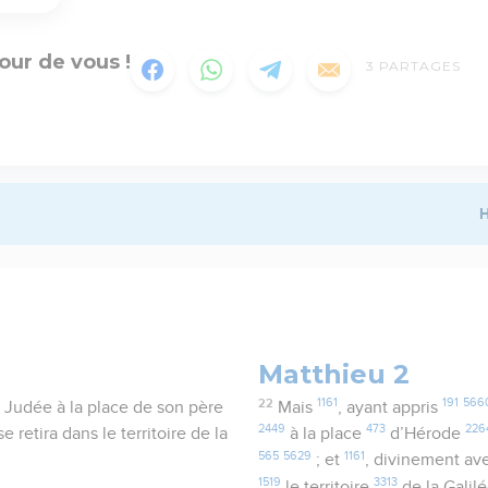
our de vous !
3
PARTAGES
H
Matthieu 2
22
1161
191
566
a Judée à la place de son père
Mais
, ayant appris
2449
473
226
e retira dans le territoire de la
à la place
d’Hérode
565
5629
1161
; et
, divinement av
1519
3313
le territoire
de la Galil