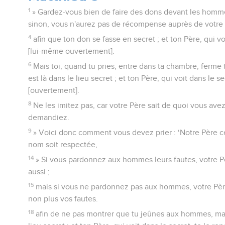
1
» Gardez-vous bien de faire des dons devant les homme
sinon, vous n'aurez pas de récompense auprès de votre 
4
afin que ton don se fasse en secret ; et ton Père, qui vo
[lui-même ouvertement].
6
Mais toi, quand tu pries, entre dans ta chambre, ferme t
est là dans le lieu secret ; et ton Père, qui voit dans le se
[ouvertement].
8
Ne les imitez pas, car votre Père sait de quoi vous ave
demandiez.
9
» Voici donc comment vous devez prier : ‘Notre Père cé
nom soit respectée,
14
» Si vous pardonnez aux hommes leurs fautes, votre 
aussi ;
15
mais si vous ne pardonnez pas aux hommes, votre Pè
non plus vos fautes.
18
afin de ne pas montrer que tu jeûnes aux hommes, mais