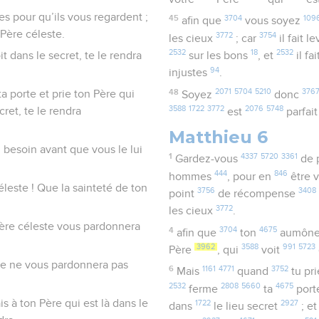
s pour qu’ils vous regardent ;
45
3704
109
afin que
vous soyez
Père céleste.
3772
3754
les cieux
; car
il fait l
2532
18
2532
it dans le secret, te le rendra
sur les bons
, et
il fa
94
injustes
.
48
2071
5704
5210
376
a porte et prie ton Père qui
Soyez
donc
3588
1722
3772
2076
5748
cret, te le rendra
est
parfai
Matthieu 6
z besoin avant que vous le lui
1
4337
5720
3361
Gardez-vous
de 
444
846
hommes
, pour en
être 
leste ! Que la sainteté de ton
3756
3408
point
de récompense
3772
les cieux
.
Père céleste vous pardonnera
4
3704
4675
afin que
ton
aumôn
3962
3588
991
5723
Père
, qui
voit
re ne vous pardonnera pas
6
1161
4771
3752
Mais
quand
tu pr
2532
2808
5660
4675
ferme
ta
por
 à ton Père qui est là dans le
1722
2927
dans
le lieu secret
; e