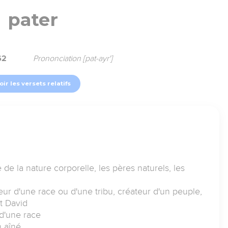
pater
62
Prononciation [pat-ayr']
oir les versets relatifs
 de la nature corporelle, les pères naturels, les
eur d'une race ou d'une tribu, créateur d'un peuple,
t David
 d'une race
n aîné