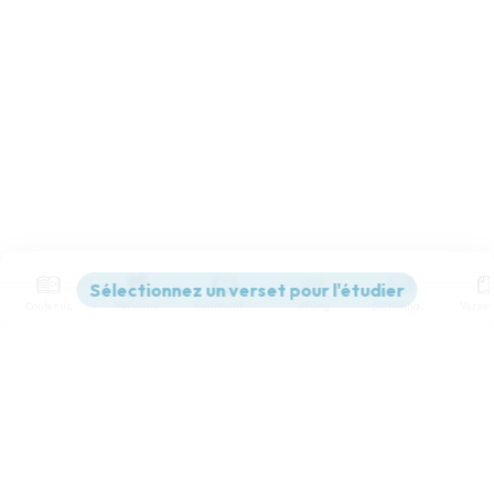
Contenus
Versions
Commentaires
Strong
Dictionnaire
Paramètres de lecture
Afficher les numéros de versets