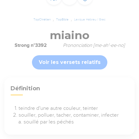
TopChrétien
TopBible
Lexique Hébreu / Grec
miaino
Strong n°3392
Prononciation [me-ah'-ee-no]
Voir les versets relatifs
Définition
teindre d'une autre couleur, teinter
souiller, polluer, tacher, contaminer, infecter
souillé par les péchés