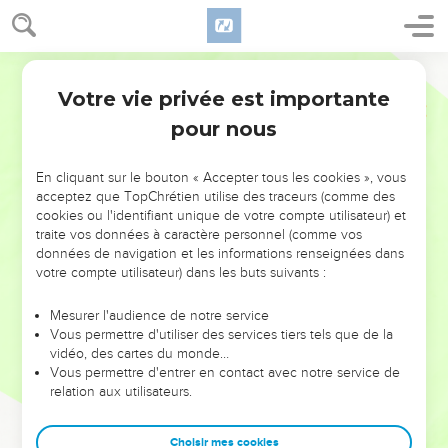
Votre vie privée est importante
pour nous
NE MANQUEZ PAS L’ÉVÉNEMENT
En cliquant sur le bouton « Accepter tous les cookies », vous
DE L’ANNÉE !
acceptez que TopChrétien utilise des traceurs (comme des
cookies ou l'identifiant unique de votre compte utilisateur) et
ET SI LEURS ERREURS POUVAIENT VOUS ÉVITER LES
traite vos données à caractère personnel (comme vos
VOTRES ?
données de navigation et les informations renseignées dans
votre compte utilisateur) dans les buts suivants :
On admire souvent les leaders pour leurs réussites, leur impact,
leur foi ou leur vision. Mais on voit moins les doutes, les erreurs
Mesurer l'audience de notre service
Vous permettre d'utiliser des services tiers tels que de la
et les saisons difficiles qu'ils ont traversés, alors même que ce
vidéo, des cartes du monde…
sont elles qui les ont façonnés.
Vous permettre d'entrer en contact avec notre service de
relation aux utilisateurs.
Dans cette conférence, leaders, entrepreneurs, et responsables
reviennent sur les erreurs marquantes de leur parcours et les
clés pour avancer avec plus de sagesse afin que leurs erreurs
Choisir mes cookies