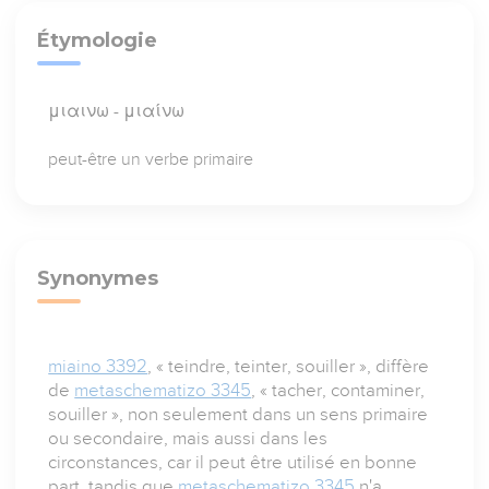
Étymologie
μιαινω - μιαίνω
peut-être un verbe primaire
Synonymes
miaino 3392
, « teindre, teinter, souiller », diffère
de
metaschematizo 3345
, « tacher, contaminer,
souiller », non seulement dans un sens primaire
ou secondaire, mais aussi dans les
circonstances, car il peut être utilisé en bonne
part, tandis que
metaschematizo 3345
n'a