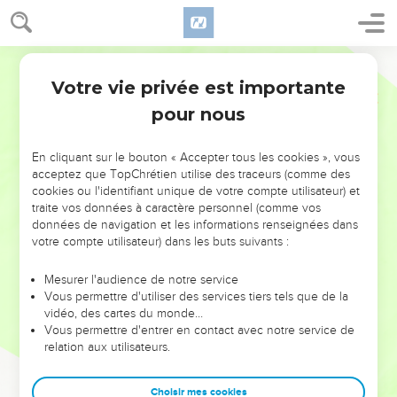
Votre vie privée est importante
pour nous
NE MANQUEZ PAS L’ÉVÉNEMENT
En cliquant sur le bouton « Accepter tous les cookies », vous
DE L’ANNÉE !
acceptez que TopChrétien utilise des traceurs (comme des
cookies ou l'identifiant unique de votre compte utilisateur) et
ET SI LEURS ERREURS POUVAIENT VOUS ÉVITER LES
traite vos données à caractère personnel (comme vos
VOTRES ?
données de navigation et les informations renseignées dans
votre compte utilisateur) dans les buts suivants :
On admire souvent les leaders pour leurs réussites, leur impact,
leur foi ou leur vision. Mais on voit moins les doutes, les erreurs
Mesurer l'audience de notre service
Vous permettre d'utiliser des services tiers tels que de la
et les saisons difficiles qu'ils ont traversés, alors même que ce
vidéo, des cartes du monde…
sont elles qui les ont façonnés.
Vous permettre d'entrer en contact avec notre service de
relation aux utilisateurs.
Dans cette conférence, leaders, entrepreneurs, et responsables
reviennent sur les erreurs marquantes de leur parcours et les
clés pour avancer avec plus de sagesse afin que leurs erreurs
Choisir mes cookies