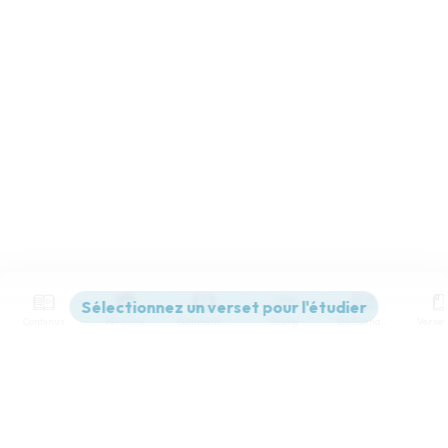
Contenus
Versions
Commentaires
Strong
Dictionnaire
Paramètres de lecture
Afficher les numéros de versets