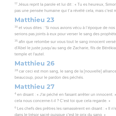
17
Jésus reprit la parole et lui dit : « Tu es heureux, Simon
pas une pensée humaine qui t’a révélé cela, mais c'est 
Matthieu 23
30
et vous dites : ‘Si nous avions vécu à l’époque de no
serions pas joints à eux pour verser le sang des prophète
35
afin que retombe sur vous tout le sang innocent versé 
d'Abel le juste jusqu'au sang de Zacharie, fils de Béréki
temple et l'autel.
Matthieu 26
28
car ceci est mon sang, le sang de la [nouvelle] allianc
beaucoup, pour le pardon des péchés.
Matthieu 27
4
en disant : « J'ai péché en faisant arrêter un innocent. »
cela nous concerne-t-il ? C’est toi que cela regarde. »
6
Les chefs des prêtres les ramassèrent en disant : « Il n
dans le trésor sacré puisque c'est le prix du sang. »