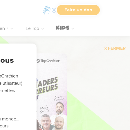
Faire un don
ien ?
Le Top
FERMER
nous
opChrétien
utilisateur)
n et les
:
 du monde…
eurs.