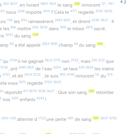
264
5627
3860
5631
129
121
1161
hé
, en livrant
le sang
innocent
.
5101
2248
4314
4771
3700
5695
nous
importe
? Cela te
regarde
.
749
694
2983
5631
2036
5627
eurs
les
ramassèrent
, et dirent
: Il
846
906
5629
1519
2878
e les
mettre
dans
le trésor
sacré,
5092
129
rix
du sang
.
68
2564
5681
68
129
amp
a été appelé
champ
du sang
,
1
3754
5623
5719
3762
235
3123
qu
’il ne gagnait
rien
, mais
que
5736
2983
5631
5204
633
5668
, prit
de l’eau
, se lava
les mains
3793
3004
5723
1510
5748
121
575
le
, et dit
: Je suis
innocent
du
5210
3700
5695
Cela vous
regarde
.
92
611
5679
2036
5627
129
répondit
: Que son sang
retombe
9
2257
5043
nos
enfants
!
5100
1135
1722
4511
129
5607
5752
e
atteinte d
’une perte
de sang