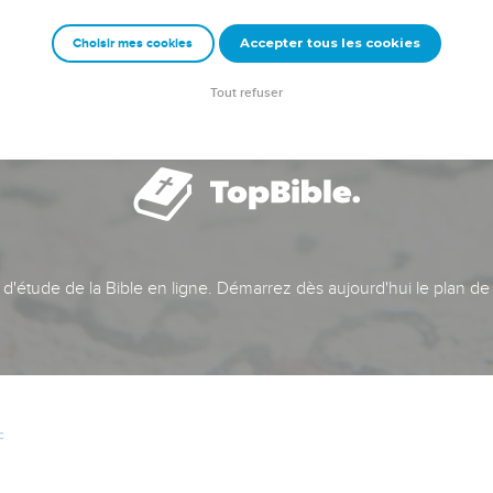
Accepter tous les cookies
Choisir mes cookies
Tout refuser
t d'étude de la Bible en ligne. Démarrez dès aujourd'hui le plan de
c