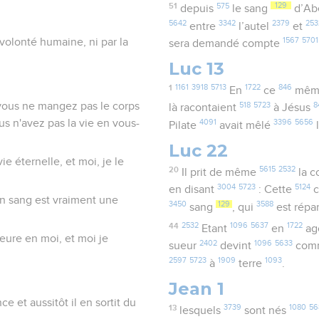
51
575
129
depuis
le sang
d’Ab
5642
3342
2379
253
entre
l’autel
et
 volonté humaine, ni par la
1567
5701
sera demandé compte
Luc 13
1
1161
3918
5713
1722
846
En
ce
mêm
si vous ne mangez pas le corps
518
5723
8
là racontaient
à Jésus
us n'avez pas la vie en vous-
4091
3396
5656
Pilate
avait mêlé
Luc 22
e éternelle, et moi, je le
20
5615
2532
Il prit de même
la 
3004
5723
5124
en disant
: Cette
c
on sang est vraiment une
3450
129
3588
sang
, qui
est rép
44
2532
1096
5637
1722
Etant
en
ag
ure en moi, et moi je
2402
1096
5633
sueur
devint
com
2597
5723
1909
1093
à
terre
.
Jean 1
e et aussitôt il en sortit du
13
3739
1080
56
lesquels
sont nés