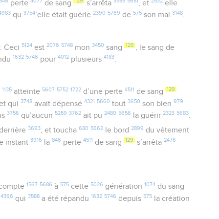
846
4077
129
3583
5681
2532
perte
de sang
s’arrêta
, et
elle
4983
3754
2390
5769
575
3148
qu
’elle était guérie
de
son mal
.
5124
2076
5748
3450
129
: Ceci
est
mon
sang
, le sang de
1632
5746
4012
4183
andu
pour
plusieurs
.
1135
5607
5752
1722
4511
129
e
atteinte
d’une perte
de sang
3748
4321
5660
3650
979
 et qui
avait dépensé
tout
son bien
3756
5259
3762
2480
5656
2323
5683
ans
qu’aucun
ait pu
la guérir
.
3693
680
5662
2899
derrière
, et toucha
le bord
du vêtement
3916
846
4511
129
2476
 instant
la
perte
de sang
s’arrêta
1567
5686
575
5026
1074
é compte
à
cette
génération
du sang
4396
3588
1632
5746
575
s
qui
a été répandu
depuis
la création