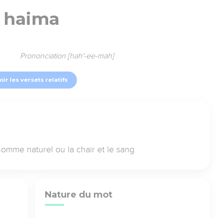
haima
Prononciation [hah'-ee-mah]
oir les versets relatifs
mme naturel ou la chair et le sang
Nature du mot