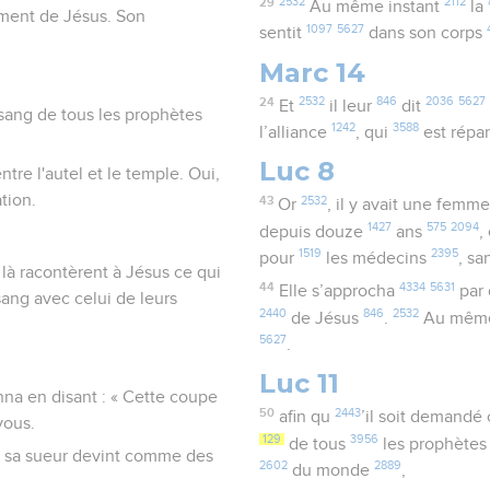
29
2532
2112
Au même instant
la
ement de Jésus. Son
1097
5627
sentit
dans son corps
Marc 14
24
2532
846
2036
5627
Et
il leur
dit
 sang de tous les prophètes
1242
3588
l’alliance
, qui
est rép
Luc 8
tre l'autel et le temple. Oui,
tion.
43
2532
Or
, il y avait une femm
1427
575
2094
depuis douze
ans
,
1519
2395
pour
les médecins
, s
là racontèrent à Jésus ce qui
44
4334
5631
Elle s’approcha
par 
sang avec celui de leurs
2440
846
2532
de Jésus
.
Au même
5627
.
Luc 11
nna en disant : « Cette coupe
50
2443
afin qu
’il soit demand
vous.
129
3956
de tous
les prophète
 et sa sueur devint comme des
2602
2889
du monde
,