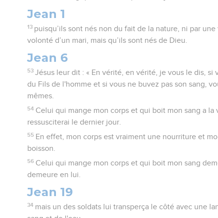
Jean 1
13
puisqu’ils sont nés non du fait de la nature, ni par une
volonté d’un mari, mais qu’ils sont nés de Dieu.
Jean 6
53
Jésus leur dit : « En vérité, en vérité, je vous le dis, 
du Fils de l'homme et si vous ne buvez pas son sang, vo
mêmes.
54
Celui qui mange mon corps et qui boit mon sang a la vi
ressusciterai le dernier jour.
55
En effet, mon corps est vraiment une nourriture et m
boisson.
56
Celui qui mange mon corps et qui boit mon sang deme
demeure en lui.
Jean 19
34
mais un des soldats lui transperça le côté avec une lanc