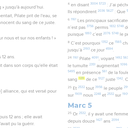
4
3004
5723
en disant
: J’ai péc
» jusqu'à aujourd’hui.
2036
5627
Ils répondirent
: Que
tait, Pilate prit de l'eau, se
6
1161
Les principaux sacrificat
innocent du sang de ce juste.
3756
1832
5748
n’est pas
permis
d
1893
2076
5748
puisque
c’est
le p
r nous et sur nos enfants ! »
8
1352
1565
C’est pourquoi
ce
ch
2193
4594
jusqu’à
ce jour
.
 12 ans.
24
1161
4091
1492
563
Pilate
, voyant
2351
1096
it dans son corps qu'elle était
le tumulte
augmentait
5495
561
en présence
de la fou
129
5127
1342
sang
de ce
juste
. 
25
2532
3956
29
Et
tout
le peuple
e] alliance, qui est versé pour
1909
2248
2532
190
sur
nous
et
sur
Marc 5
25
2532
Or
, il y avait une femm
uis 12 ans ; elle avait
1427
2094
depuis douze
ans
.
vait pu la guérir.