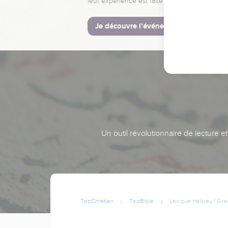
leur expérience est faite pour vous.
Je découvre l’événement
Un outil révolutionnaire de lecture e
TopChrétien
TopBible
Lexique Hébreu / Gre