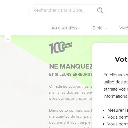
Au quotidien
Bible
Vid
Vot
NE MANQUEZ PAS L’ÉVÉ
ET SI LEURS ERREURS POUVAIENT VOUS 
En cliquant 
utilise des 
On admire souvent les leaders pour leurs réussi
et traite vo
moins les doutes, les erreurs et les saisons di
informations
elles qui les ont façonnés.
Mesurer l'
Dans cette conférence, leaders, entrepreneur
marquantes de leur parcours et les clés pour
Vous perme
deviennent vos tremplins. Que vous guidiez 
Vous perme