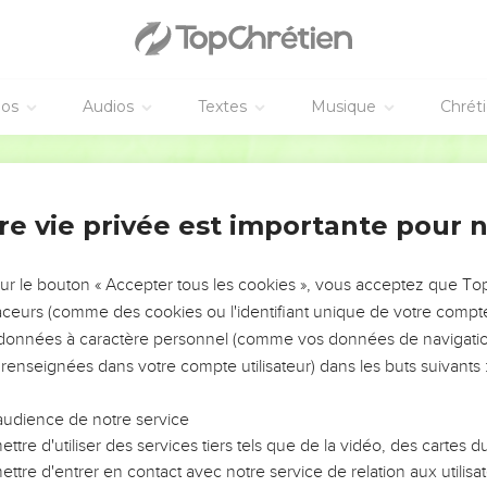
éos
Audios
Textes
Musique
Chrét
re vie privée est importante pour 
NEMENT DE L’ANNÉE !
ÉVITER LES VOTRES ?
sur le bouton « Accepter tous les cookies », vous acceptez que T
traceurs (comme des cookies ou l'identifiant unique de votre compte 
tes, leur impact, leur foi ou leur vision. Mais on voit
s données à caractère personnel (comme vos données de navigatio
fficiles qu'ils ont traversés, alors même que ce sont
 renseignées dans votre compte utilisateur) dans les buts suivants 
audience de notre service
s, et responsables reviennent sur les erreurs
 avancer avec plus de sagesse afin que leurs erreurs
ttre d'utiliser des services tiers tels que de la vidéo, des cartes
un ministère, une équipe, un groupe ou une famille,
ttre d'entrer en contact avec notre service de relation aux utilisat