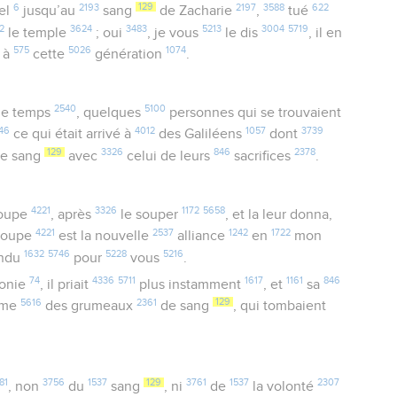
6
2193
129
2197
3588
622
el
jusqu’au
sang
de Zacharie
,
tué
2
3624
3483
5213
3004
5719
le temple
; oui
, je vous
le dis
, il en
575
5026
1074
à
cette
génération
.
2540
5100
e temps
, quelques
personnes qui se trouvaient
46
4012
1057
3739
ce qui était arrivé à
des Galiléens
dont
129
3326
846
2378
le sang
avec
celui de leurs
sacrifices
.
4221
3326
1172
5658
coupe
, après
le souper
, et la leur donna,
4221
2537
1242
1722
oupe
est la nouvelle
alliance
en
mon
1632
5746
5228
5216
andu
pour
vous
.
74
4336
5711
1617
1161
846
onie
, il priait
plus instamment
, et
sa
5616
2361
129
me
des grumeaux
de sang
, qui tombaient
81
3756
1537
129
3761
1537
2307
, non
du
sang
, ni
de
la volonté