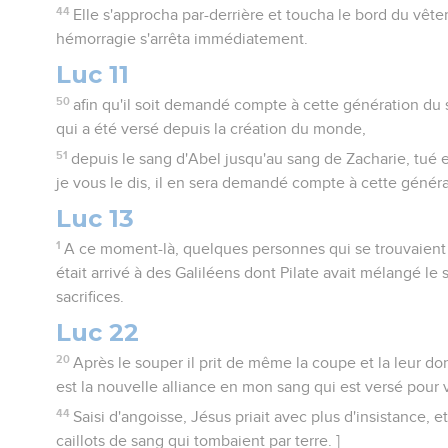
44
Elle s'approcha par-derrière et toucha le bord du vêt
hémorragie s'arrêta immédiatement.
Luc 11
50
afin qu'il soit demandé compte à cette génération du
qui a été versé depuis la création du monde,
51
depuis le sang d'Abel jusqu'au sang de Zacharie, tué en
je vous le dis, il en sera demandé compte à cette généra
Luc 13
1
A ce moment-là, quelques personnes qui se trouvaient 
était arrivé à des Galiléens dont Pilate avait mélangé le 
sacrifices.
Luc 22
20
Après le souper il prit de même la coupe et la leur do
est la nouvelle alliance en mon sang qui est versé pour 
44
Saisi d'angoisse, Jésus priait avec plus d'insistance,
caillots de sang qui tombaient par terre. ]