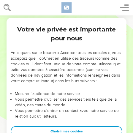
Votre vie privée est importante
pour nous
NE MANQUEZ PAS L’ÉVÉNEMENT
En cliquant sur le bouton « Accepter tous les cookies », vous
DE L’ANNÉE !
acceptez que TopChrétien utilise des traceurs (comme des
cookies ou l'identifiant unique de votre compte utilisateur) et
ET SI LEURS ERREURS POUVAIENT VOUS ÉVITER LES
traite vos données à caractère personnel (comme vos
VOTRES ?
données de navigation et les informations renseignées dans
votre compte utilisateur) dans les buts suivants :
On admire souvent les leaders pour leurs réussites, leur impact,
leur foi ou leur vision. Mais on voit moins les doutes, les erreurs
Mesurer l'audience de notre service
Vous permettre d'utiliser des services tiers tels que de la
et les saisons difficiles qu'ils ont traversés, alors même que ce
vidéo, des cartes du monde…
sont elles qui les ont façonnés.
Vous permettre d'entrer en contact avec notre service de
relation aux utilisateurs.
Dans cette conférence, leaders, entrepreneurs, et responsables
reviennent sur les erreurs marquantes de leur parcours et les
clés pour avancer avec plus de sagesse afin que leurs erreurs
Choisir mes cookies