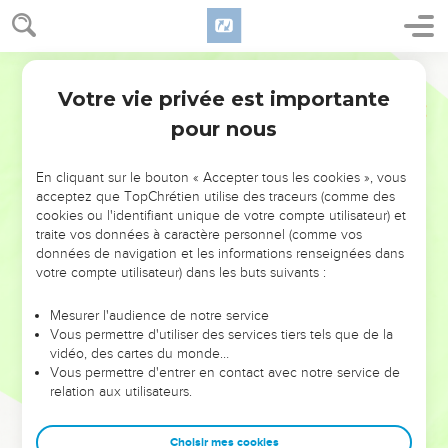
Votre vie privée est importante
pour nous
NE MANQUEZ PAS L’ÉVÉNEMENT
En cliquant sur le bouton « Accepter tous les cookies », vous
DE L’ANNÉE !
acceptez que TopChrétien utilise des traceurs (comme des
cookies ou l'identifiant unique de votre compte utilisateur) et
ET SI LEURS ERREURS POUVAIENT VOUS ÉVITER LES
traite vos données à caractère personnel (comme vos
VOTRES ?
données de navigation et les informations renseignées dans
votre compte utilisateur) dans les buts suivants :
On admire souvent les leaders pour leurs réussites, leur impact,
leur foi ou leur vision. Mais on voit moins les doutes, les erreurs
Mesurer l'audience de notre service
Vous permettre d'utiliser des services tiers tels que de la
et les saisons difficiles qu'ils ont traversés, alors même que ce
vidéo, des cartes du monde…
sont elles qui les ont façonnés.
Vous permettre d'entrer en contact avec notre service de
relation aux utilisateurs.
Dans cette conférence, leaders, entrepreneurs, et responsables
reviennent sur les erreurs marquantes de leur parcours et les
clés pour avancer avec plus de sagesse afin que leurs erreurs
Choisir mes cookies