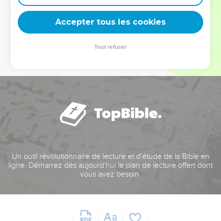
deviennent vos tremplins. Que vous guidiez un ministère, une
équipe, un groupe ou une famille, leur expérience est faite
Accepter tous les cookies
pour vous.
Tout refuser
Je découvre l’événement
Un outil révolutionnaire de lecture et d'étude de la Bible en
ligne. Démarrez dès aujourd'hui le plan de lecture offert dont
vous avez besoin.