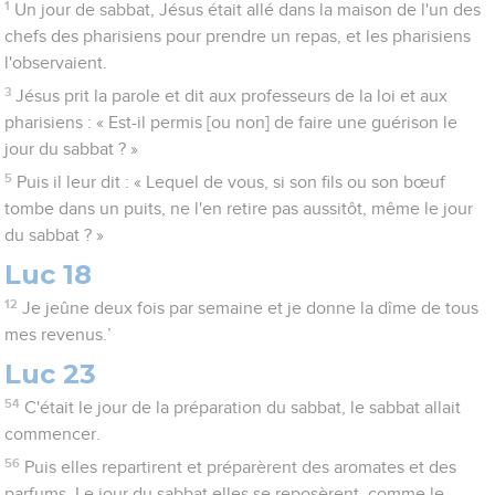
1
Un jour de sabbat, Jésus était allé dans la maison de l'un des
chefs des pharisiens pour prendre un repas, et les pharisiens
l'observaient.
3
Jésus prit la parole et dit aux professeurs de la loi et aux
pharisiens : « Est-il permis [ou non] de faire une guérison le
jour du sabbat ? »
5
Puis il leur dit : « Lequel de vous, si son fils ou son bœuf
tombe dans un puits, ne l'en retire pas aussitôt, même le jour
du sabbat ? »
Luc 18
12
Je jeûne deux fois par semaine et je donne la dîme de tous
mes revenus.’
Luc 23
54
C'était le jour de la préparation du sabbat, le sabbat allait
commencer.
56
Puis elles repartirent et préparèrent des aromates et des
parfums. Le jour du sabbat elles se reposèrent, comme le