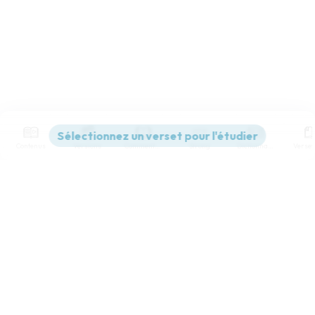
Contenus
Versions
Commentaires
Strong
Dictionnaire
Paramètres de lecture
Afficher les numéros de versets
Mode dyslexique
Désactivé
Simple
Coul
eur