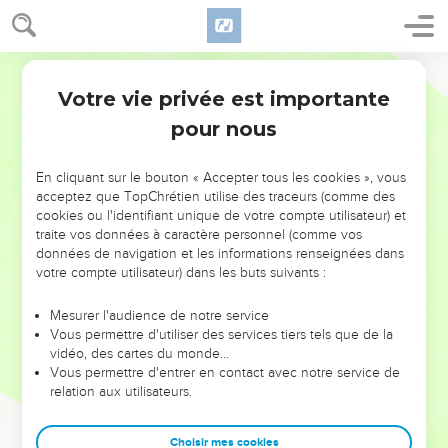
Votre vie privée est importante
pour nous
NE MANQUEZ PAS L’ÉVÉNEMENT
En cliquant sur le bouton « Accepter tous les cookies », vous
DE L’ANNÉE !
acceptez que TopChrétien utilise des traceurs (comme des
cookies ou l'identifiant unique de votre compte utilisateur) et
ET SI LEURS ERREURS POUVAIENT VOUS ÉVITER LES
traite vos données à caractère personnel (comme vos
VOTRES ?
données de navigation et les informations renseignées dans
votre compte utilisateur) dans les buts suivants :
On admire souvent les leaders pour leurs réussites, leur impact,
leur foi ou leur vision. Mais on voit moins les doutes, les erreurs
Mesurer l'audience de notre service
Vous permettre d'utiliser des services tiers tels que de la
et les saisons difficiles qu'ils ont traversés, alors même que ce
vidéo, des cartes du monde…
sont elles qui les ont façonnés.
Vous permettre d'entrer en contact avec notre service de
relation aux utilisateurs.
Dans cette conférence, leaders, entrepreneurs, et responsables
reviennent sur les erreurs marquantes de leur parcours et les
clés pour avancer avec plus de sagesse afin que leurs erreurs
Choisir mes cookies