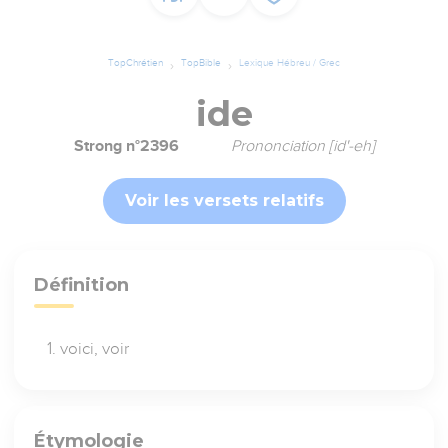
TopChrétien
TopBible
Lexique Hébreu / Grec
ide
Strong n°2396
Prononciation [id'-eh]
Voir les versets relatifs
Définition
voici, voir
Étymologie