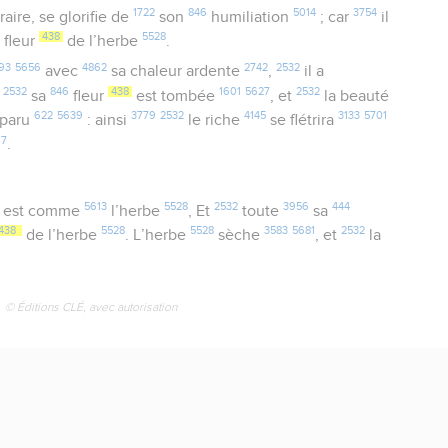
1722
846
5014
3754
raire, se glorifie de
son
humiliation
; car
il
438
5528
 fleur
de l’herbe
.
93
5656
4862
2742
2532
avec
sa chaleur ardente
,
il a
2532
846
438
1601
5627
2532
,
sa
fleur
est tombée
, et
la beauté
622
5639
3779
2532
4145
3133
5701
sparu
: ainsi
le riche
se flétrira
97
.
5613
5528
2532
3956
444
est comme
l’herbe
, Et
toute
sa
438
5528
5528
3583
5681
2532
de l’herbe
. L’herbe
sèche
, et
la
© Éditions CLÉ, avec autorisation