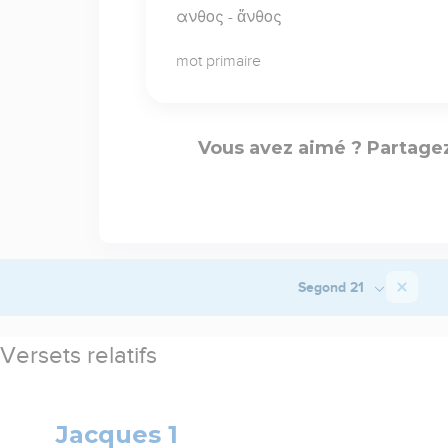
ανθος - ἄνθος
mot primaire
Vous avez aimé ? Partagez
Segond 21
Versets relatifs
Jacques 1