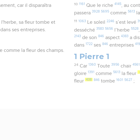
10
1161
4145
ement, car il disparaîtra
Que le riche
, au cont
3928
5695
5613
passera
comme
la
11
1063
2246
3
 l'herbe, sa fleur tombe et
Le soleil
s’est levé
3583
5656
5528
 dans ses entreprises.
desséché
l’herbe
2143
846
4383
de son
aspect
a di
1722
846
41
dans
ses
entreprises
ire comme la fleur des champs.
1 Pierre 1
24
1360
3956
4561
Car
Toute
chair
1391
5613
gloire
comme
la fleur
438
846
1601
5627
fleur
tombe
;