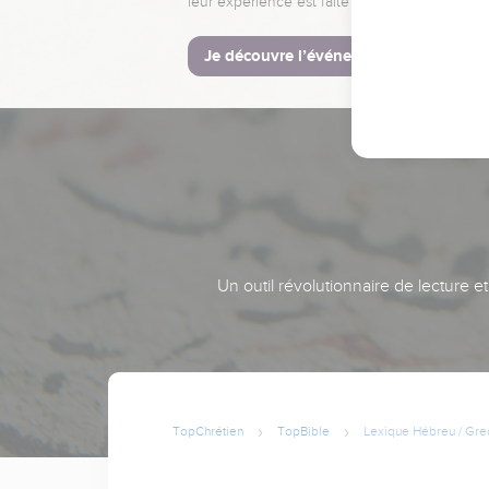
leur expérience est faite pour vous.
Je découvre l’événement
Un outil révolutionnaire de lecture e
TopChrétien
TopBible
Lexique Hébreu / Gre