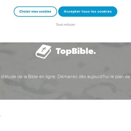
Accepter tous les cookies
Choisir mes cookies
Tout refuser
t d'étude de la Bible en ligne. Démarrez dès aujourd'hui le plan de
c