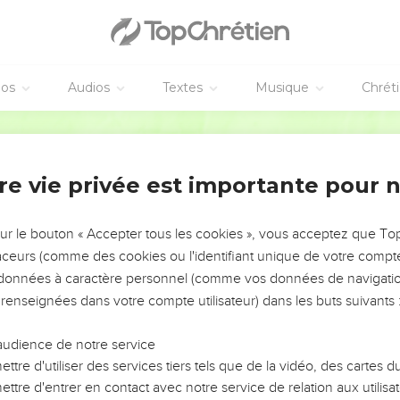
éos
Audios
Textes
Musique
Chrét
re vie privée est importante pour 
NEMENT DE L’ANNÉE !
ÉVITER LES VOTRES ?
sur le bouton « Accepter tous les cookies », vous acceptez que T
traceurs (comme des cookies ou l'identifiant unique de votre compte 
tes, leur impact, leur foi ou leur vision. Mais on voit
s données à caractère personnel (comme vos données de navigatio
fficiles qu'ils ont traversés, alors même que ce sont
 renseignées dans votre compte utilisateur) dans les buts suivants 
audience de notre service
s, et responsables reviennent sur les erreurs
 avancer avec plus de sagesse afin que leurs erreurs
ttre d'utiliser des services tiers tels que de la vidéo, des cartes
un ministère, une équipe, un groupe ou une famille,
ttre d'entrer en contact avec notre service de relation aux utilisat