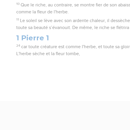
10
Que le riche, au contraire, se montre fier de son abaiss
comme la fleur de l'herbe.
11
Le soleil se lève avec son ardente chaleur, il dessèche
toute sa beauté s’évanouit. De même, le riche se flétrira
1 Pierre 1
24
car toute créature est comme l'herbe, et toute sa glo
L'herbe sèche et la fleur tombe,