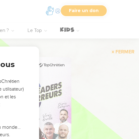
Faire un don
ien ?
Le Top
FERMER
nous
opChrétien
utilisateur)
n et les
:
 du monde…
eurs.