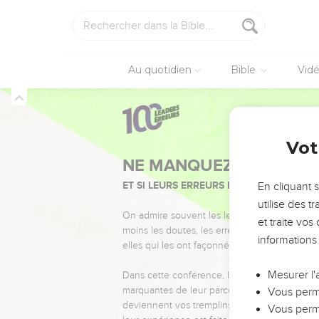
Au quotidien
Bible
Vid
Vot
NE MANQUEZ PAS L’ÉVÉ
ET SI LEURS ERREURS POUVAIENT VOUS 
En cliquant 
utilise des 
On admire souvent les leaders pour leurs réussi
et traite vo
moins les doutes, les erreurs et les saisons di
informations
elles qui les ont façonnés.
Mesurer l'
Dans cette conférence, leaders, entrepreneur
marquantes de leur parcours et les clés pour
Vous perme
deviennent vos tremplins. Que vous guidiez 
Vous perme