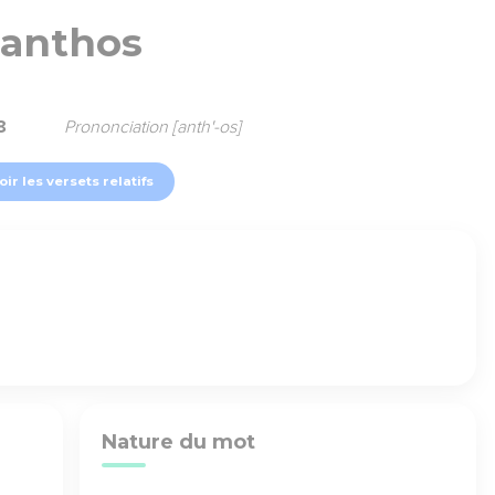
anthos
8
Prononciation [anth'-os]
oir les versets relatifs
Nature du mot