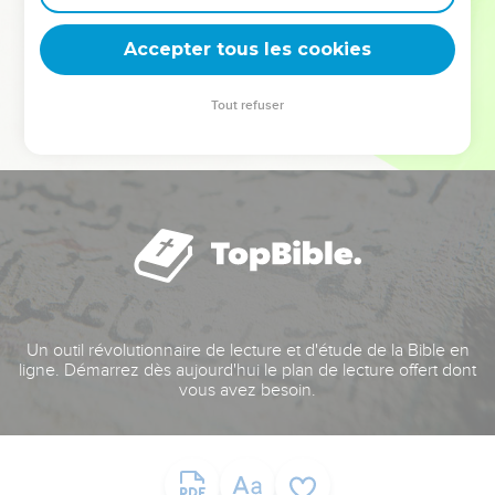
deviennent vos tremplins. Que vous guidiez un ministère, une
équipe, un groupe ou une famille, leur expérience est faite
Accepter tous les cookies
pour vous.
Tout refuser
Je découvre l’événement
Un outil révolutionnaire de lecture et d'étude de la Bible en
ligne. Démarrez dès aujourd'hui le plan de lecture offert dont
vous avez besoin.