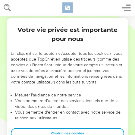
Votre vie privée est importante
pour nous
NE MANQUEZ PAS L’ÉVÉNEMENT
En cliquant sur le bouton « Accepter tous les cookies », vous
DE L’ANNÉE !
acceptez que TopChrétien utilise des traceurs (comme des
cookies ou l'identifiant unique de votre compte utilisateur) et
ET SI LEURS ERREURS POUVAIENT VOUS ÉVITER LES
traite vos données à caractère personnel (comme vos
VOTRES ?
données de navigation et les informations renseignées dans
votre compte utilisateur) dans les buts suivants :
On admire souvent les leaders pour leurs réussites, leur impact,
leur foi ou leur vision. Mais on voit moins les doutes, les erreurs
Mesurer l'audience de notre service
Vous permettre d'utiliser des services tiers tels que de la
et les saisons difficiles qu'ils ont traversés, alors même que ce
vidéo, des cartes du monde…
sont elles qui les ont façonnés.
Vous permettre d'entrer en contact avec notre service de
relation aux utilisateurs.
Dans cette conférence, leaders, entrepreneurs, et responsables
reviennent sur les erreurs marquantes de leur parcours et les
clés pour avancer avec plus de sagesse afin que leurs erreurs
Choisir mes cookies