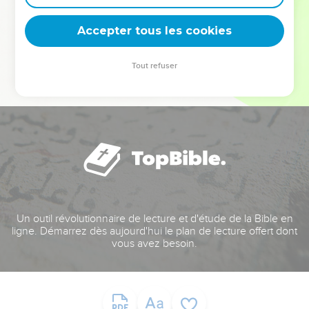
deviennent vos tremplins. Que vous guidiez un ministère, une
équipe, un groupe ou une famille, leur expérience est faite
Accepter tous les cookies
pour vous.
Tout refuser
Je découvre l’événement
Un outil révolutionnaire de lecture et d'étude de la Bible en
ligne. Démarrez dès aujourd'hui le plan de lecture offert dont
vous avez besoin.