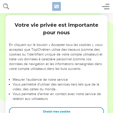
Votre vie privée est importante
pour nous
NE MANQUEZ PAS L’ÉVÉNEMENT
En cliquant sur le bouton « Accepter tous les cookies », vous
DE L’ANNÉE !
acceptez que TopChrétien utilise des traceurs (comme des
cookies ou l'identifiant unique de votre compte utilisateur) et
ET SI LEURS ERREURS POUVAIENT VOUS ÉVITER LES
traite vos données à caractère personnel (comme vos
VOTRES ?
données de navigation et les informations renseignées dans
votre compte utilisateur) dans les buts suivants :
On admire souvent les leaders pour leurs réussites, leur impact,
leur foi ou leur vision. Mais on voit moins les doutes, les erreurs
Mesurer l'audience de notre service
Vous permettre d'utiliser des services tiers tels que de la
et les saisons difficiles qu'ils ont traversés, alors même que ce
vidéo, des cartes du monde…
sont elles qui les ont façonnés.
Vous permettre d'entrer en contact avec notre service de
relation aux utilisateurs.
Dans cette conférence, leaders, entrepreneurs, et responsables
reviennent sur les erreurs marquantes de leur parcours et les
clés pour avancer avec plus de sagesse afin que leurs erreurs
Choisir mes cookies