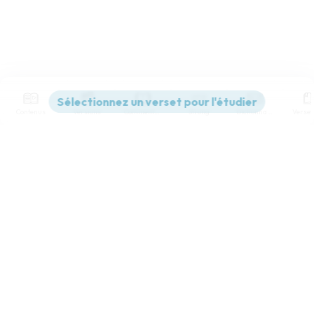
Contenus
Versions
Commentaires
Strong
Dictionnaire
Paramètres de lecture
Afficher les numéros de versets
Mode dyslexique
Désactivé
Simple
Coul
eur
Police d'écriture