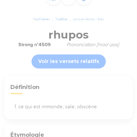
TopChrétien
TopBible
Lexique Hébreu / Grec
rhupos
Strong n°4509
Prononciation [hroo'-pos]
Voir les versets relatifs
Définition
ce qui est immonde, sale, obscène
Étymologie