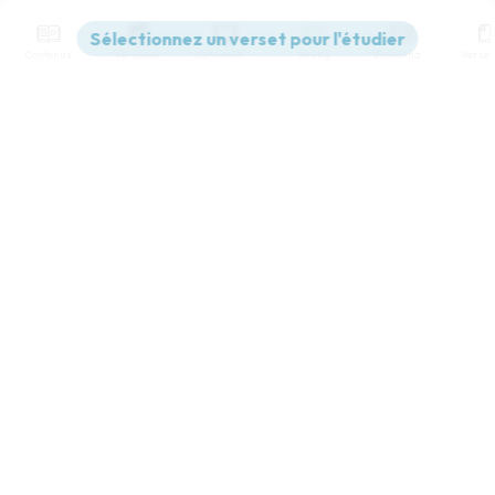
Contenus
Versions
Commentaires
Strong
Dictionnaire
Paramètres de lecture
Afficher les numéros de versets
Mode dyslexique
Désactivé
Simple
Coul
eur
Police d'écriture
Serif
Sans-serif
Taille de texte
Grand
Moyen
Petit