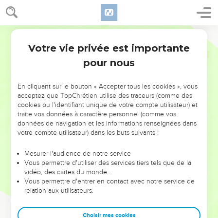
Votre vie privée est importante
pour nous
NE MANQUEZ PAS L’ÉVÉNEMENT
En cliquant sur le bouton « Accepter tous les cookies », vous
DE L’ANNÉE !
acceptez que TopChrétien utilise des traceurs (comme des
cookies ou l'identifiant unique de votre compte utilisateur) et
ET SI LEURS ERREURS POUVAIENT VOUS ÉVITER LES
traite vos données à caractère personnel (comme vos
VOTRES ?
données de navigation et les informations renseignées dans
votre compte utilisateur) dans les buts suivants :
On admire souvent les leaders pour leurs réussites, leur impact,
leur foi ou leur vision. Mais on voit moins les doutes, les erreurs
Mesurer l'audience de notre service
Vous permettre d'utiliser des services tiers tels que de la
et les saisons difficiles qu'ils ont traversés, alors même que ce
vidéo, des cartes du monde…
sont elles qui les ont façonnés.
Vous permettre d'entrer en contact avec notre service de
relation aux utilisateurs.
Dans cette conférence, leaders, entrepreneurs, et responsables
reviennent sur les erreurs marquantes de leur parcours et les
clés pour avancer avec plus de sagesse afin que leurs erreurs
Choisir mes cookies