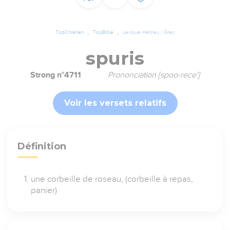
TopChrétien
TopBible
Lexique Hébreu / Grec
spuris
Strong n°4711
Prononciation [spoo-rece']
Voir les versets relatifs
Définition
une corbeille de roseau, (corbeille à repas,
panier)