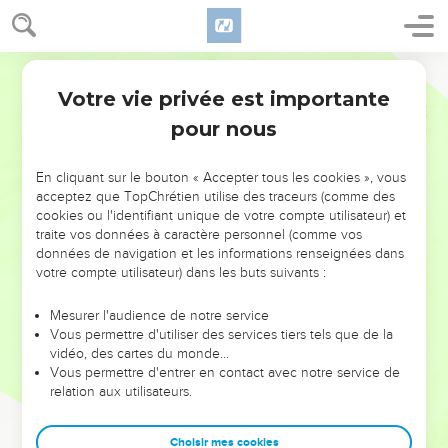
Votre vie privée est importante
pour nous
NE MANQUEZ PAS L’ÉVÉNEMENT
En cliquant sur le bouton « Accepter tous les cookies », vous
DE L’ANNÉE !
acceptez que TopChrétien utilise des traceurs (comme des
cookies ou l'identifiant unique de votre compte utilisateur) et
ET SI LEURS ERREURS POUVAIENT VOUS ÉVITER LES
traite vos données à caractère personnel (comme vos
VOTRES ?
données de navigation et les informations renseignées dans
votre compte utilisateur) dans les buts suivants :
On admire souvent les leaders pour leurs réussites, leur impact,
leur foi ou leur vision. Mais on voit moins les doutes, les erreurs
Mesurer l'audience de notre service
Vous permettre d'utiliser des services tiers tels que de la
et les saisons difficiles qu'ils ont traversés, alors même que ce
vidéo, des cartes du monde…
sont elles qui les ont façonnés.
Vous permettre d'entrer en contact avec notre service de
relation aux utilisateurs.
Dans cette conférence, leaders, entrepreneurs, et responsables
reviennent sur les erreurs marquantes de leur parcours et les
clés pour avancer avec plus de sagesse afin que leurs erreurs
Choisir mes cookies