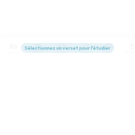
Contenus
Versions
Commentaires
Strong
Dictionnaire
Paramètres de lecture
Afficher les numéros de versets
Mode dyslexique
Désactivé
Simple
Coul
eur
Police d'écriture