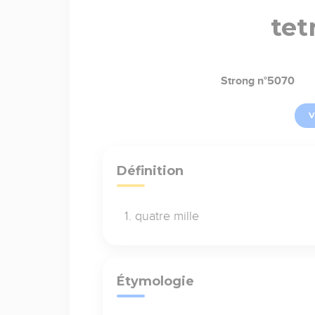
tet
Strong n°5070
V
Définition
quatre mille
Étymologie