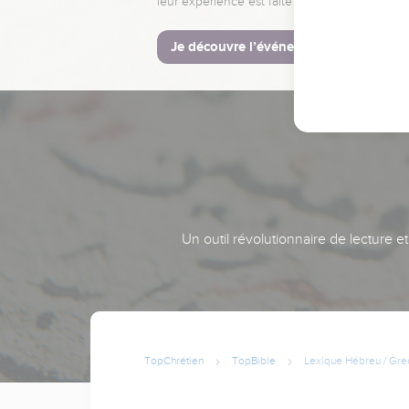
leur expérience est faite pour vous.
Je découvre l’événement
Un outil révolutionnaire de lecture e
TopChrétien
TopBible
Lexique Hébreu / Gre