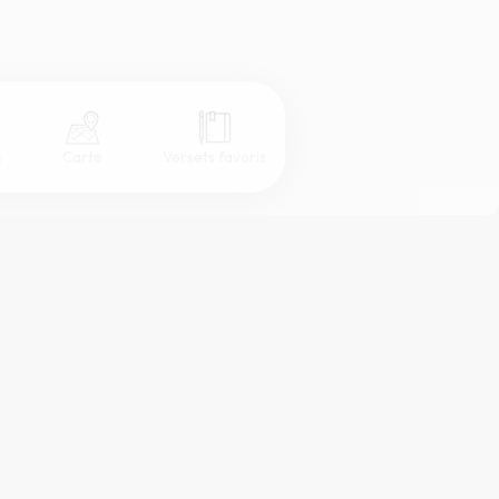
s
Carte
Versets favoris
Coul
eur
Désactivé
Simple
Serif
Sans-serif