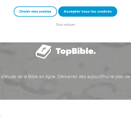
Accepter tous les cookies
Choisir mes cookies
Tout refuser
t d'étude de la Bible en ligne. Démarrez dès aujourd'hui le plan de
c