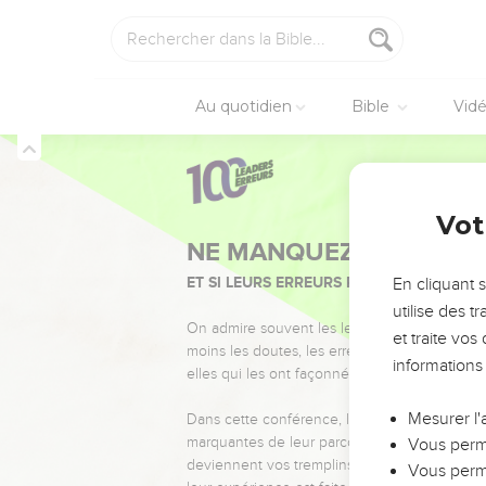
Au quotidien
Bible
Vid
Vot
NE MANQUEZ PAS L’ÉVÉ
ET SI LEURS ERREURS POUVAIENT VOUS 
En cliquant 
utilise des 
On admire souvent les leaders pour leurs réussi
et traite vo
moins les doutes, les erreurs et les saisons di
informations
elles qui les ont façonnés.
Mesurer l'
Dans cette conférence, leaders, entrepreneur
marquantes de leur parcours et les clés pour
Vous perme
deviennent vos tremplins. Que vous guidiez 
Vous perme