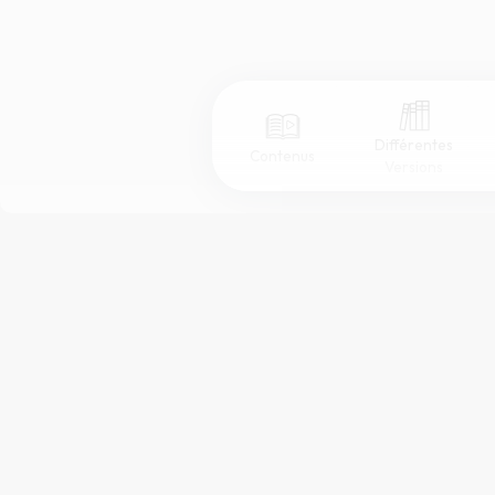
Différentes
Contenus
Versions
Afficher les numéros de versets
Mode dyslexique
Police d'écriture