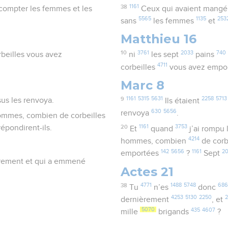
38
1161
compter les femmes et les
Ceux qui avaient mang
5565
1135
253
sans
les femmes
et
Matthieu 16
10
3761
2033
740
beilles vous avez
ni
les sept
pains
4711
corbeilles
vous avez empo
Marc 8
9
1161
5315
5631
2258
5713
us les renvoya.
Ils étaient
630
5656
renvoya
.
 hommes, combien de corbeilles
20
1161
3753
épondirent-ils.
Et
quand
j’ai rompu 
4214
hommes, combien
de corb
142
5656
1161
2
emportées
?
Sept
ièrement et qui a emmené
Actes 21
38
4771
1488
5748
686
Tu
n’es
donc
4253
5130
2250
dernièrement
, et
5070
435
4607
mille
brigands
?