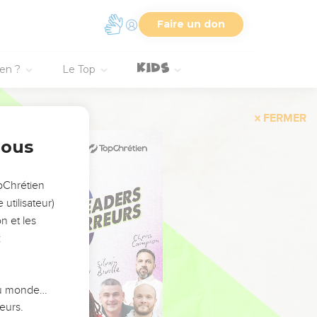
Faire un don
ien ?
Le Top
FERMER
nous
opChrétien
utilisateur)
n et les
:
 du monde…
eurs.