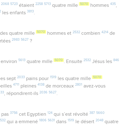
2068
5723
2258
5713
5070
435
é
étaient
quatre mille
hommes
,
2
3813
les enfants
.
5070
2532
4214
des quatre mille
hommes et
combien
de
2983
5627
rtées
?
5613
5070
2532
846
environ
quatre mille
. Ensuite
Jésus les
2033
1519
5070
les sept
pains pour
les quatre mille
4711
4138
2801
eilles
pleines
de morceaux
avez-vous
033
2036
5627
, répondirent-ils
.
3756
124
387
5660
pas
cet Egyptien
qui s’est révolté
2532
1806
5631
1519
2048
qui a emmené
dans
le désert
quatre