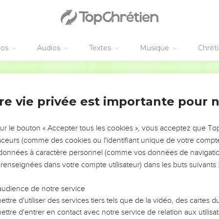
éos
Audios
Textes
Musique
Chrét
re vie privée est importante pour 
NEMENT DE L’ANNÉE !
ÉVITER LES VOTRES ?
sur le bouton « Accepter tous les cookies », vous acceptez que T
traceurs (comme des cookies ou l'identifiant unique de votre compte 
tes, leur impact, leur foi ou leur vision. Mais on voit
s données à caractère personnel (comme vos données de navigatio
fficiles qu'ils ont traversés, alors même que ce sont
 renseignées dans votre compte utilisateur) dans les buts suivants 
audience de notre service
s, et responsables reviennent sur les erreurs
 avancer avec plus de sagesse afin que leurs erreurs
ttre d'utiliser des services tiers tels que de la vidéo, des cartes
un ministère, une équipe, un groupe ou une famille,
ttre d'entrer en contact avec notre service de relation aux utilisat