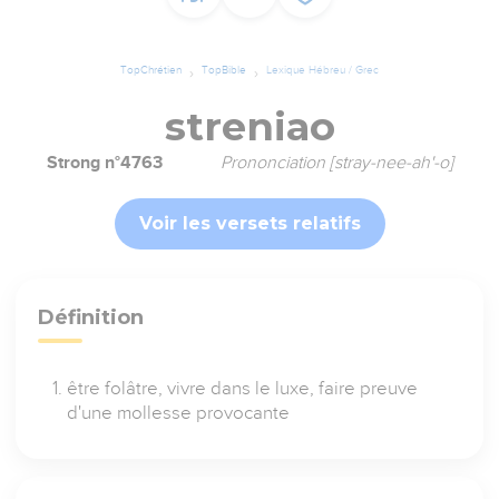
TopChrétien
TopBible
Lexique Hébreu / Grec
streniao
Strong n°4763
Prononciation [stray-nee-ah'-o]
Voir les versets relatifs
Définition
être folâtre, vivre dans le luxe, faire preuve
d'une mollesse provocante