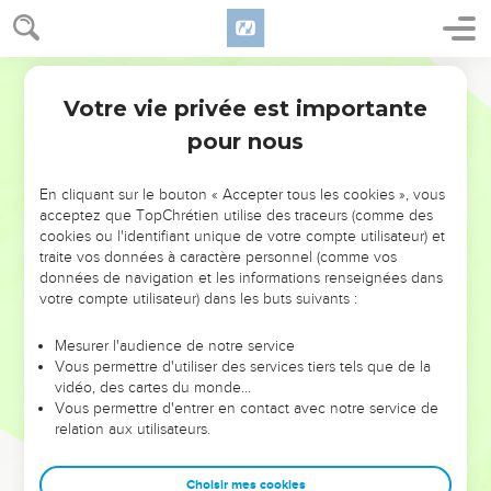
Votre vie privée est importante
pour nous
NE MANQUEZ PAS L’ÉVÉNEMENT
En cliquant sur le bouton « Accepter tous les cookies », vous
DE L’ANNÉE !
acceptez que TopChrétien utilise des traceurs (comme des
cookies ou l'identifiant unique de votre compte utilisateur) et
ET SI LEURS ERREURS POUVAIENT VOUS ÉVITER LES
traite vos données à caractère personnel (comme vos
VOTRES ?
données de navigation et les informations renseignées dans
votre compte utilisateur) dans les buts suivants :
On admire souvent les leaders pour leurs réussites, leur impact,
leur foi ou leur vision. Mais on voit moins les doutes, les erreurs
Mesurer l'audience de notre service
Vous permettre d'utiliser des services tiers tels que de la
et les saisons difficiles qu'ils ont traversés, alors même que ce
vidéo, des cartes du monde…
sont elles qui les ont façonnés.
Vous permettre d'entrer en contact avec notre service de
relation aux utilisateurs.
Dans cette conférence, leaders, entrepreneurs, et responsables
reviennent sur les erreurs marquantes de leur parcours et les
clés pour avancer avec plus de sagesse afin que leurs erreurs
Choisir mes cookies