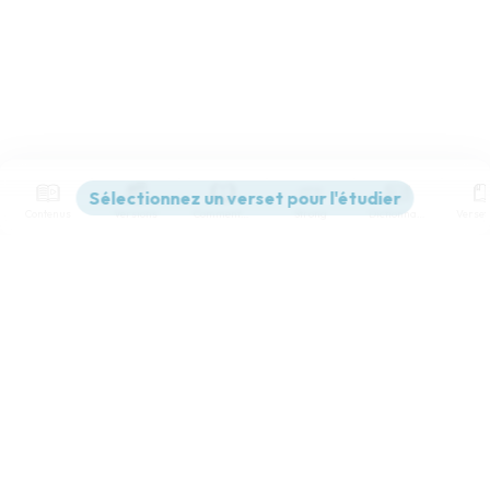
Contenus
Versions
Commentaires
Strong
Dictionnaire
Paramètres de lecture
Afficher les numéros de versets
Mode dyslexique
Désactivé
Simple
Coul
eur