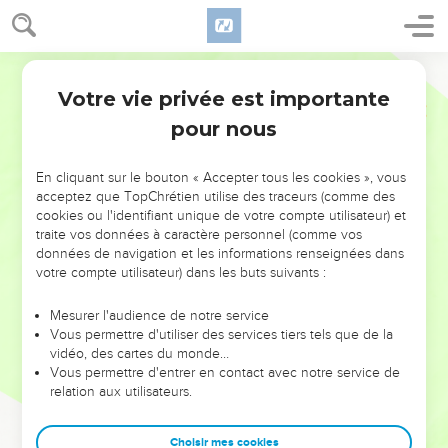
Votre vie privée est importante
pour nous
NE MANQUEZ PAS L’ÉVÉNEMENT
En cliquant sur le bouton « Accepter tous les cookies », vous
DE L’ANNÉE !
acceptez que TopChrétien utilise des traceurs (comme des
cookies ou l'identifiant unique de votre compte utilisateur) et
ET SI LEURS ERREURS POUVAIENT VOUS ÉVITER LES
traite vos données à caractère personnel (comme vos
VOTRES ?
données de navigation et les informations renseignées dans
votre compte utilisateur) dans les buts suivants :
On admire souvent les leaders pour leurs réussites, leur impact,
leur foi ou leur vision. Mais on voit moins les doutes, les erreurs
Mesurer l'audience de notre service
Vous permettre d'utiliser des services tiers tels que de la
et les saisons difficiles qu'ils ont traversés, alors même que ce
vidéo, des cartes du monde…
sont elles qui les ont façonnés.
Vous permettre d'entrer en contact avec notre service de
relation aux utilisateurs.
Dans cette conférence, leaders, entrepreneurs, et responsables
reviennent sur les erreurs marquantes de leur parcours et les
clés pour avancer avec plus de sagesse afin que leurs erreurs
Choisir mes cookies