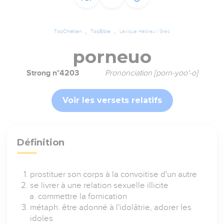
TopChrétien
TopBible
Lexique Hébreu / Grec
porneuo
Strong n°4203
Prononciation [porn-yoo'-o]
Voir les versets relatifs
Définition
prostituer son corps à la convoitise d'un autre
se livrer à une relation sexuelle illicite
commettre la fornication
métaph. être adonné à l'idolâtrie, adorer les
idoles