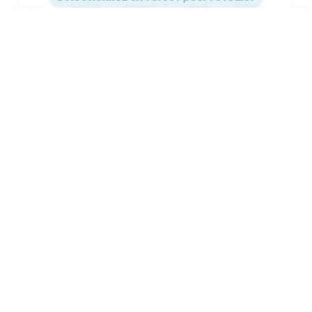
Contenus
Versions
Commentaires
Strong
Dictionnaire
Paramètres de lecture
Afficher les numéros de versets
Mode dyslexique
Désactivé
Simple
Coul
eur
Police d'écriture
Serif
Sans-serif
Taille de texte
Grand
Moyen
Petit