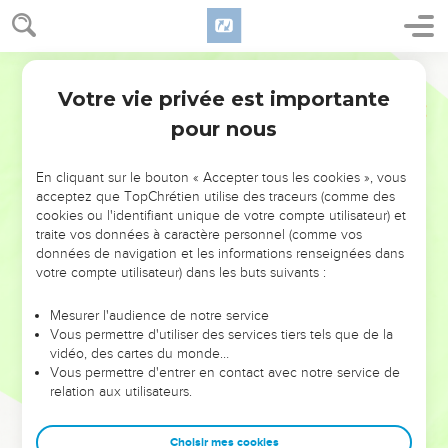
Votre vie privée est importante
pour nous
NE MANQUEZ PAS L’ÉVÉNEMENT
En cliquant sur le bouton « Accepter tous les cookies », vous
DE L’ANNÉE !
acceptez que TopChrétien utilise des traceurs (comme des
cookies ou l'identifiant unique de votre compte utilisateur) et
ET SI LEURS ERREURS POUVAIENT VOUS ÉVITER LES
traite vos données à caractère personnel (comme vos
VOTRES ?
données de navigation et les informations renseignées dans
votre compte utilisateur) dans les buts suivants :
On admire souvent les leaders pour leurs réussites, leur impact,
leur foi ou leur vision. Mais on voit moins les doutes, les erreurs
Mesurer l'audience de notre service
Vous permettre d'utiliser des services tiers tels que de la
et les saisons difficiles qu'ils ont traversés, alors même que ce
vidéo, des cartes du monde…
sont elles qui les ont façonnés.
Vous permettre d'entrer en contact avec notre service de
relation aux utilisateurs.
Dans cette conférence, leaders, entrepreneurs, et responsables
reviennent sur les erreurs marquantes de leur parcours et les
clés pour avancer avec plus de sagesse afin que leurs erreurs
Choisir mes cookies