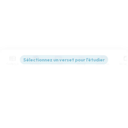
Contenus
Versions
Commentaires
Strong
Dictionnaire
Paramètres de lecture
Afficher les numéros de versets
Mode dyslexique
Désactivé
Simple
Coul
eur