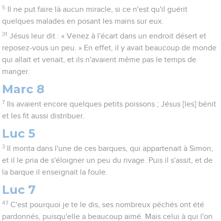
5
Il ne put faire là aucun miracle, si ce n'est qu'il guérit
quelques malades en posant les mains sur eux.
31
Jésus leur dit : « Venez à l'écart dans un endroit désert et
reposez-vous un peu. » En effet, il y avait beaucoup de monde
qui allait et venait, et ils n'avaient même pas le temps de
manger.
Marc 8
7
Ils avaient encore quelques petits poissons ; Jésus [les] bénit
et les fit aussi distribuer.
Luc 5
3
Il monta dans l'une de ces barques, qui appartenait à Simon,
et il le pria de s'éloigner un peu du rivage. Puis il s'assit, et de
la barque il enseignait la foule.
Luc 7
47
C'est pourquoi je te le dis, ses nombreux péchés ont été
pardonnés, puisqu'elle a beaucoup aimé. Mais celui à qui l'on