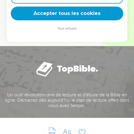
deviennent vos tremplins. Que vous guidiez un ministère, une
équipe, un groupe ou une famille, leur expérience est faite
Accepter tous les cookies
pour vous.
Tout refuser
Je découvre l’événement
Un outil révolutionnaire de lecture et d'étude de la Bible en
ligne. Démarrez dès aujourd'hui le plan de lecture offert dont
vous avez besoin.