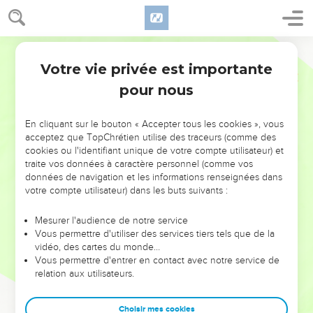
Votre vie privée est importante
pour nous
NE MANQUEZ PAS L’ÉVÉNEMENT
En cliquant sur le bouton « Accepter tous les cookies », vous
DE L’ANNÉE !
acceptez que TopChrétien utilise des traceurs (comme des
cookies ou l'identifiant unique de votre compte utilisateur) et
ET SI LEURS ERREURS POUVAIENT VOUS ÉVITER LES
traite vos données à caractère personnel (comme vos
VOTRES ?
données de navigation et les informations renseignées dans
votre compte utilisateur) dans les buts suivants :
On admire souvent les leaders pour leurs réussites, leur impact,
leur foi ou leur vision. Mais on voit moins les doutes, les erreurs
Mesurer l'audience de notre service
Vous permettre d'utiliser des services tiers tels que de la
et les saisons difficiles qu'ils ont traversés, alors même que ce
vidéo, des cartes du monde…
sont elles qui les ont façonnés.
Vous permettre d'entrer en contact avec notre service de
relation aux utilisateurs.
Dans cette conférence, leaders, entrepreneurs, et responsables
reviennent sur les erreurs marquantes de leur parcours et les
clés pour avancer avec plus de sagesse afin que leurs erreurs
Choisir mes cookies