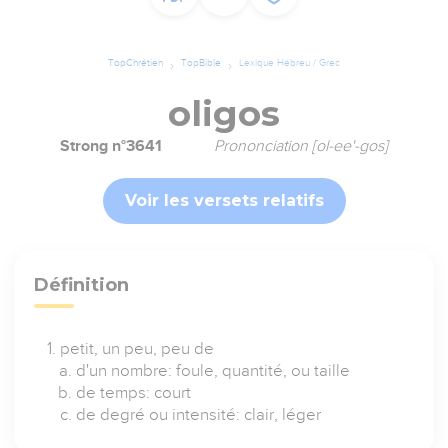
TopChrétien
TopBible
Lexique Hébreu / Grec
oligos
Strong n°3641
Prononciation [ol-ee'-gos]
Voir les versets relatifs
Définition
petit, un peu, peu de
d'un nombre: foule, quantité, ou taille
de temps: court
de degré ou intensité: clair, léger