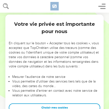
Votre vie privée est importante
pour nous
NE MANQUEZ PAS L’ÉVÉNEMENT
En cliquant sur le bouton « Accepter tous les cookies », vous
DE L’ANNÉE !
acceptez que TopChrétien utilise des traceurs (comme des
cookies ou l'identifiant unique de votre compte utilisateur) et
ET SI LEURS ERREURS POUVAIENT VOUS ÉVITER LES
traite vos données à caractère personnel (comme vos
VOTRES ?
données de navigation et les informations renseignées dans
votre compte utilisateur) dans les buts suivants :
On admire souvent les leaders pour leurs réussites, leur impact,
leur foi ou leur vision. Mais on voit moins les doutes, les erreurs
Mesurer l'audience de notre service
Vous permettre d'utiliser des services tiers tels que de la
et les saisons difficiles qu'ils ont traversés, alors même que ce
vidéo, des cartes du monde…
sont elles qui les ont façonnés.
Vous permettre d'entrer en contact avec notre service de
relation aux utilisateurs.
Dans cette conférence, leaders, entrepreneurs, et responsables
reviennent sur les erreurs marquantes de leur parcours et les
clés pour avancer avec plus de sagesse afin que leurs erreurs
Choisir mes cookies