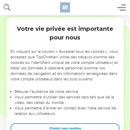
Votre vie privée est importante
pour nous
NE MANQUEZ PAS L’ÉVÉNEMENT
En cliquant sur le bouton « Accepter tous les cookies », vous
DE L’ANNÉE !
acceptez que TopChrétien utilise des traceurs (comme des
cookies ou l'identifiant unique de votre compte utilisateur) et
ET SI LEURS ERREURS POUVAIENT VOUS ÉVITER LES
traite vos données à caractère personnel (comme vos
VOTRES ?
données de navigation et les informations renseignées dans
votre compte utilisateur) dans les buts suivants :
On admire souvent les leaders pour leurs réussites, leur impact,
leur foi ou leur vision. Mais on voit moins les doutes, les erreurs
Mesurer l'audience de notre service
Vous permettre d'utiliser des services tiers tels que de la
et les saisons difficiles qu'ils ont traversés, alors même que ce
vidéo, des cartes du monde…
sont elles qui les ont façonnés.
Vous permettre d'entrer en contact avec notre service de
relation aux utilisateurs.
Dans cette conférence, leaders, entrepreneurs, et responsables
reviennent sur les erreurs marquantes de leur parcours et les
clés pour avancer avec plus de sagesse afin que leurs erreurs
Choisir mes cookies