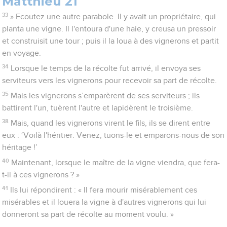
Matthieu 21
33
» Ecoutez une autre parabole. Il y avait un propriétaire, qui
planta une vigne. Il l'entoura d'une haie, y creusa un pressoir
et construisit une tour ; puis il la loua à des vignerons et partit
en voyage.
34
Lorsque le temps de la récolte fut arrivé, il envoya ses
serviteurs vers les vignerons pour recevoir sa part de récolte.
35
Mais les vignerons s’emparèrent de ses serviteurs ; ils
battirent l'un, tuèrent l'autre et lapidèrent le troisième.
38
Mais, quand les vignerons virent le fils, ils se dirent entre
eux : ‘Voilà l'héritier. Venez, tuons-le et emparons-nous de son
héritage !’
40
Maintenant, lorsque le maître de la vigne viendra, que fera-
t-il à ces vignerons ? »
41
Ils lui répondirent : « Il fera mourir misérablement ces
misérables et il louera la vigne à d'autres vignerons qui lui
donneront sa part de récolte au moment voulu. »