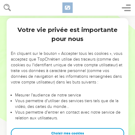
Votre vie privée est importante
pour nous
NE MANQUEZ PAS L’ÉVÉNEMENT
En cliquant sur le bouton « Accepter tous les cookies », vous
DE L’ANNÉE !
acceptez que TopChrétien utilise des traceurs (comme des
cookies ou l'identifiant unique de votre compte utilisateur) et
ET SI LEURS ERREURS POUVAIENT VOUS ÉVITER LES
traite vos données à caractère personnel (comme vos
VOTRES ?
données de navigation et les informations renseignées dans
votre compte utilisateur) dans les buts suivants :
On admire souvent les leaders pour leurs réussites, leur impact,
leur foi ou leur vision. Mais on voit moins les doutes, les erreurs
Mesurer l'audience de notre service
Vous permettre d'utiliser des services tiers tels que de la
et les saisons difficiles qu'ils ont traversés, alors même que ce
vidéo, des cartes du monde…
sont elles qui les ont façonnés.
Vous permettre d'entrer en contact avec notre service de
relation aux utilisateurs.
Dans cette conférence, leaders, entrepreneurs, et responsables
reviennent sur les erreurs marquantes de leur parcours et les
clés pour avancer avec plus de sagesse afin que leurs erreurs
Choisir mes cookies