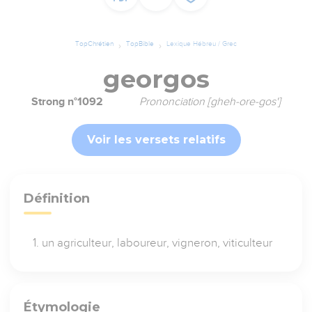
TopChrétien
TopBible
Lexique Hébreu / Grec
georgos
Strong n°1092
Prononciation [gheh-ore-gos']
Voir les versets relatifs
Définition
un agriculteur, laboureur, vigneron, viticulteur
Étymologie