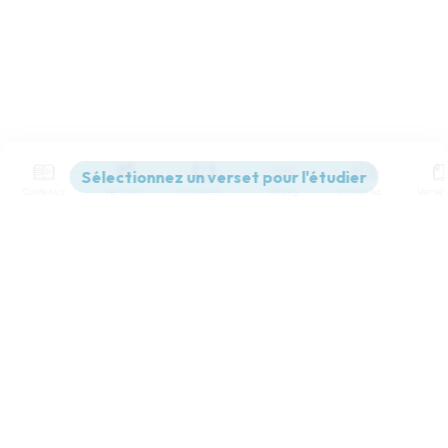
Contenus
Versions
Commentaires
Strong
Dictionnaire
Paramètres de lecture
Afficher les numéros de versets
Mode dyslexique
Désactivé
Simple
Coul
eur