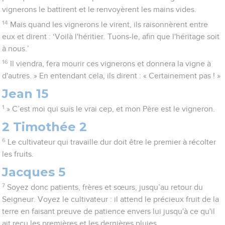
vignerons le battirent et le renvoyèrent les mains vides.
14
Mais quand les vignerons le virent, ils raisonnèrent entre
eux et dirent : ‘Voilà l'héritier. Tuons-le, afin que l'héritage soit
à nous.’
16
Il viendra, fera mourir ces vignerons et donnera la vigne à
d'autres. » En entendant cela, ils dirent : « Certainement pas ! »
Jean 15
1
» C’est moi qui suis le vrai cep, et mon Père est le vigneron.
2 Timothée 2
6
Le cultivateur qui travaille dur doit être le premier à récolter
les fruits.
Jacques 5
7
Soyez donc patients, frères et sœurs, jusqu’au retour du
Seigneur. Voyez le cultivateur : il attend le précieux fruit de la
terre en faisant preuve de patience envers lui jusqu'à ce qu'il
ait reçu les premières et les dernières pluies.