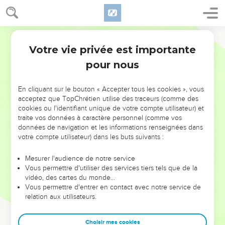
Votre vie privée est importante
pour nous
NE MANQUEZ PAS L’ÉVÉNEMENT
En cliquant sur le bouton « Accepter tous les cookies », vous
DE L’ANNÉE !
acceptez que TopChrétien utilise des traceurs (comme des
cookies ou l'identifiant unique de votre compte utilisateur) et
ET SI LEURS ERREURS POUVAIENT VOUS ÉVITER LES
traite vos données à caractère personnel (comme vos
VOTRES ?
données de navigation et les informations renseignées dans
votre compte utilisateur) dans les buts suivants :
On admire souvent les leaders pour leurs réussites, leur impact,
leur foi ou leur vision. Mais on voit moins les doutes, les erreurs
Mesurer l'audience de notre service
Vous permettre d'utiliser des services tiers tels que de la
et les saisons difficiles qu'ils ont traversés, alors même que ce
vidéo, des cartes du monde…
sont elles qui les ont façonnés.
Vous permettre d'entrer en contact avec notre service de
relation aux utilisateurs.
Dans cette conférence, leaders, entrepreneurs, et responsables
reviennent sur les erreurs marquantes de leur parcours et les
clés pour avancer avec plus de sagesse afin que leurs erreurs
Choisir mes cookies