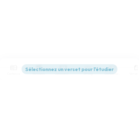
Contenus
Versions
Commentaires
Strong
Dictionnaire
Paramètres de lecture
Afficher les numéros de versets
Mode dyslexique
Désactivé
Simple
Coul
eur