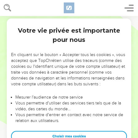
Votre vie privée est importante
pour nous
NE MANQUEZ PAS L’ÉVÉNEMENT
En cliquant sur le bouton « Accepter tous les cookies », vous
DE L’ANNÉE !
acceptez que TopChrétien utilise des traceurs (comme des
cookies ou l'identifiant unique de votre compte utilisateur) et
ET SI LEURS ERREURS POUVAIENT VOUS ÉVITER LES
traite vos données à caractère personnel (comme vos
VOTRES ?
données de navigation et les informations renseignées dans
votre compte utilisateur) dans les buts suivants :
On admire souvent les leaders pour leurs réussites, leur impact,
leur foi ou leur vision. Mais on voit moins les doutes, les erreurs
Mesurer l'audience de notre service
Vous permettre d'utiliser des services tiers tels que de la
et les saisons difficiles qu'ils ont traversés, alors même que ce
vidéo, des cartes du monde…
sont elles qui les ont façonnés.
Vous permettre d'entrer en contact avec notre service de
relation aux utilisateurs.
Dans cette conférence, leaders, entrepreneurs, et responsables
reviennent sur les erreurs marquantes de leur parcours et les
clés pour avancer avec plus de sagesse afin que leurs erreurs
Choisir mes cookies