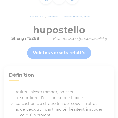
TopChrétien
TopBible
Lexique Hébreu / Grec
hupostello
Strong n°5288
Prononciation [hoop-os-tel'-lo]
Voir les versets relatifs
Définition
retirer, laisser tomber, baisser
se retirer: d'une personne timide
se cacher, c.à.d. être timide, couvrir, rétrécir
de ceux qui, par timidité, hésitent à avouer
ce qu'ils croient