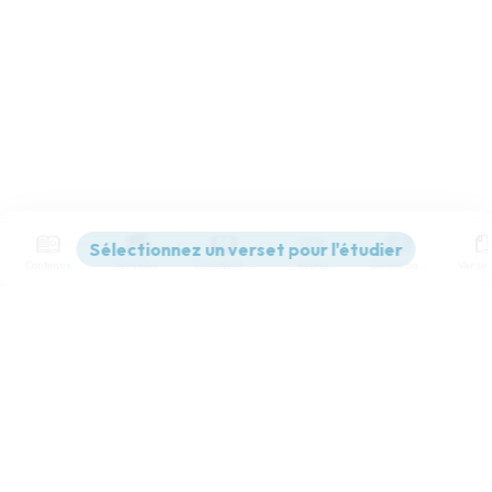
Contenus
Versions
Commentaires
Strong
Dictionnaire
Paramètres de lecture
Afficher les numéros de versets
Mode dyslexique
Désactivé
Simple
Coul
eur