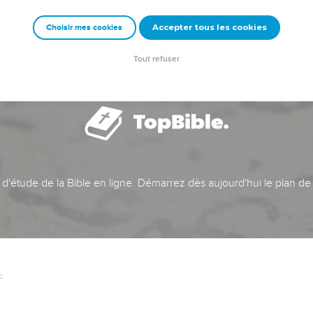
Accepter tous les cookies
Choisir mes cookies
Tout refuser
t d'étude de la Bible en ligne. Démarrez dès aujourd'hui le plan de
c