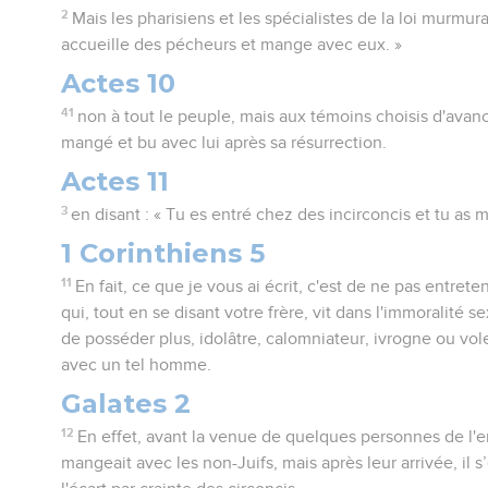
2
Mais les pharisiens et les spécialistes de la loi murmur
accueille des pécheurs et mange avec eux. »
Actes 10
41
non à tout le peuple, mais aux témoins choisis d'avan
mangé et bu avec lui après sa résurrection.
Actes 11
3
en disant : « Tu es entré chez des incirconcis et tu as 
1 Corinthiens 5
11
En fait, ce que je vous ai écrit, c'est de ne pas entret
qui, tout en se disant votre frère, vit dans l'immoralité s
de posséder plus, idolâtre, calomniateur, ivrogne ou v
avec un tel homme.
Galates 2
12
En effet, avant la venue de quelques personnes de l'e
mangeait avec les non-Juifs, mais après leur arrivée, il s