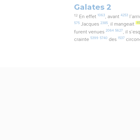
Galates 2
12
1063
4253
En effet
, avant
l’arr
575
2385
4
Jacques
, il mangeait
2064
5627
furent venues
, il s’e
5399
5740
1537
crainte
des
circon