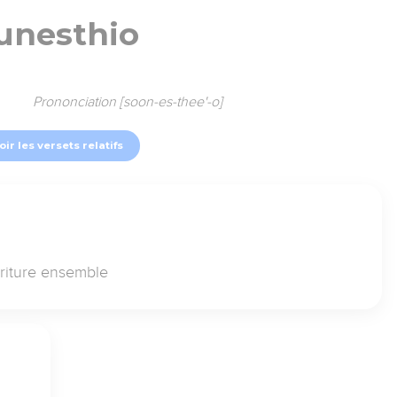
unesthio
Prononciation [soon-es-thee'-o]
oir les versets relatifs
riture ensemble