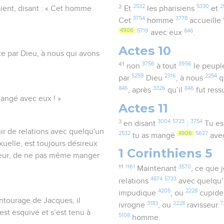
2
2532
5330
2
aient, disant : « Cet homme
Et
les pharisiens
et
3754
3778
Cet
homme
accueille
4906
5719
846
avec eux
.
Actes 10
ce par Dieu, à nous qui avons
41
3756
3956
non
à tout
le peup
5259
2316
2254
par
Dieu
, à nous
q
846
3326
846
, après
qu’il
fut ress
mangé avec eux ! »
Actes 11
3
3004
5723
3754
en disant
:
Tu es
enir de relations avec quelqu'un
2532
4906
5627
tu as mangé
ave
exuelle, est toujours désireux
1 Corinthiens 5
oleur, de ne pas même manger
11
1161
3570
Maintenant
, ce que 
4874
5733
relations
avec quelqu
4205
2228
impudique
, ou
cupid
ntourage de Jacques, il
3183
2228
7
ivrogne
, ou
ravisseur
’est esquivé et s’est tenu à
5108
homme.