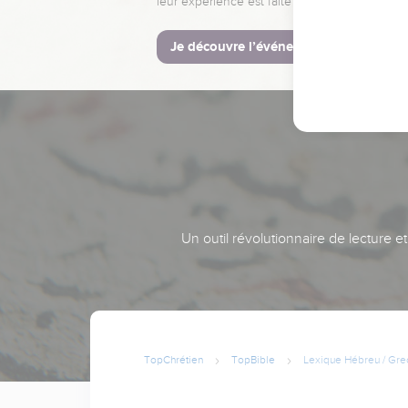
leur expérience est faite pour vous.
Je découvre l’événement
Un outil révolutionnaire de lecture e
TopChrétien
TopBible
Lexique Hébreu / Gre