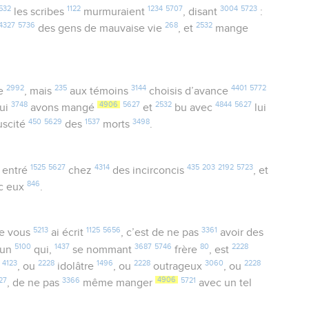
532
1122
1234
5707
3004
5723
les scribes
murmuraient
, disant
:
4327
5736
268
2532
des gens de mauvaise vie
, et
mange
2992
235
3144
4401
5772
le
, mais
aux témoins
choisis d’avance
3748
4906
5627
2532
4844
5627
ui
avons mangé
et
bu avec
lui
450
5629
1537
3498
uscité
des
morts
.
1525
5627
4314
435
203
2192
5723
 entré
chez
des incirconcis
, et
846
c eux
.
5213
1125
5656
3361
je vous
ai écrit
, c’est de ne pas
avoir des
5100
1437
3687
5746
80
2228
’un
qui,
se nommant
frère
, est
4123
2228
1496
2228
3060
2228
e
, ou
idolâtre
, ou
outrageux
, ou
27
3366
4906
5721
, de ne pas
même manger
avec un tel