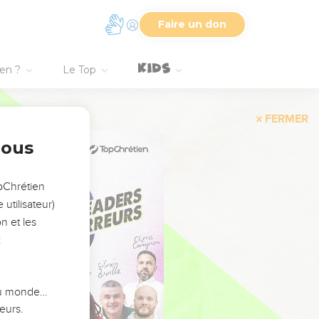
Faire un don
ien ?
Le Top
FERMER
nous
opChrétien
utilisateur)
n et les
:
 du monde…
eurs.