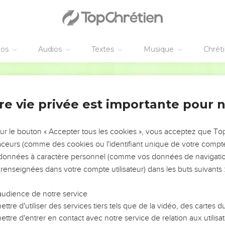
éos
Audios
Textes
Musique
Chrét
re vie privée est importante pour 
NEMENT DE L’ANNÉE !
ÉVITER LES VOTRES ?
sur le bouton « Accepter tous les cookies », vous acceptez que T
traceurs (comme des cookies ou l'identifiant unique de votre compte 
tes, leur impact, leur foi ou leur vision. Mais on voit
s données à caractère personnel (comme vos données de navigatio
fficiles qu'ils ont traversés, alors même que ce sont
 renseignées dans votre compte utilisateur) dans les buts suivants 
audience de notre service
s, et responsables reviennent sur les erreurs
 avancer avec plus de sagesse afin que leurs erreurs
ttre d'utiliser des services tiers tels que de la vidéo, des cartes
un ministère, une équipe, un groupe ou une famille,
ttre d'entrer en contact avec notre service de relation aux utilisat