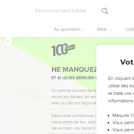
Au quotidien
Bible
Vid
Vot
NE MANQUEZ PAS L’ÉVÉ
ET SI LEURS ERREURS POUVAIENT VOUS 
En cliquant 
utilise des 
On admire souvent les leaders pour leurs réussi
et traite vo
moins les doutes, les erreurs et les saisons di
informations
elles qui les ont façonnés.
Mesurer l'
Dans cette conférence, leaders, entrepreneur
marquantes de leur parcours et les clés pour
Vous perme
deviennent vos tremplins. Que vous guidiez 
Vous perme