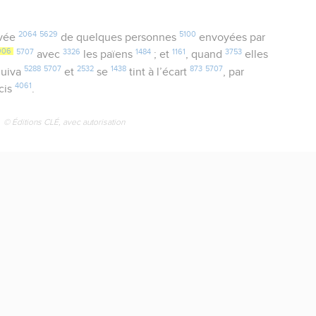
2064
5629
5100
ivée
de quelques personnes
envoyées par
906
5707
3326
1484
1161
3753
avec
les païens
; et
, quand
elles
5288
5707
2532
1438
873
5707
squiva
et
se
tint à l’écart
, par
4061
cis
.
© Éditions CLÉ, avec autorisation