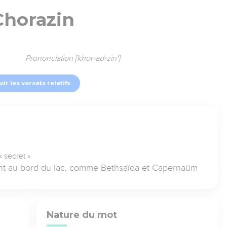
Chorazin
Prononciation [khor-ad-zin']
oir les versets relatifs
 secret »
ent au bord du lac, comme Bethsaïda et Capernaüm
Nature du mot