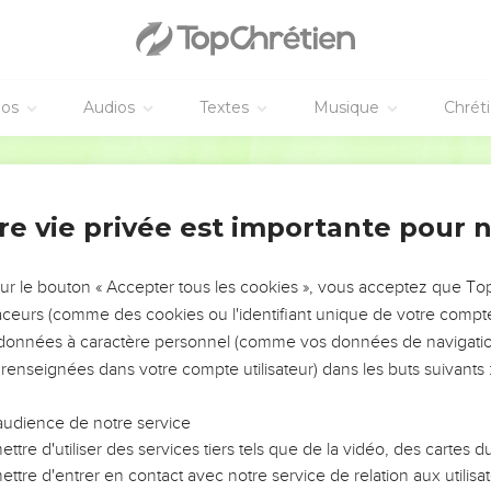
éos
Audios
Textes
Musique
Chrét
re vie privée est importante pour 
NEMENT DE L’ANNÉE !
ÉVITER LES VOTRES ?
sur le bouton « Accepter tous les cookies », vous acceptez que T
traceurs (comme des cookies ou l'identifiant unique de votre compte 
tes, leur impact, leur foi ou leur vision. Mais on voit
s données à caractère personnel (comme vos données de navigatio
fficiles qu'ils ont traversés, alors même que ce sont
 renseignées dans votre compte utilisateur) dans les buts suivants 
audience de notre service
s, et responsables reviennent sur les erreurs
 avancer avec plus de sagesse afin que leurs erreurs
ttre d'utiliser des services tiers tels que de la vidéo, des cartes
un ministère, une équipe, un groupe ou une famille,
ttre d'entrer en contact avec notre service de relation aux utilisat