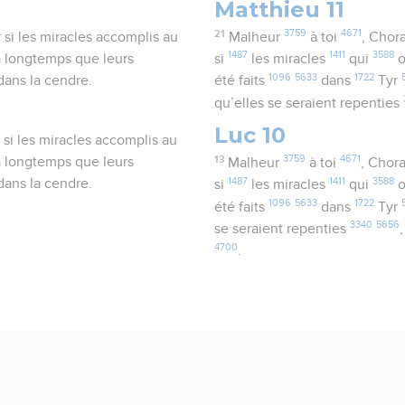
Matthieu 11
21
3759
4671
r si les miracles accomplis au
Malheur
à toi
, Chor
1487
1411
3588
 a longtemps que leurs
si
les miracles
qui
o
1096
5633
1722
 dans la cendre.
été faits
dans
Tyr
qu’elles se seraient repenties
Luc 10
r si les miracles accomplis au
13
3759
4671
 a longtemps que leurs
Malheur
à toi
, Chor
1487
1411
3588
 dans la cendre.
si
les miracles
qui
o
1096
5633
1722
été faits
dans
Tyr
3340
5656
se seraient repenties
4700
.