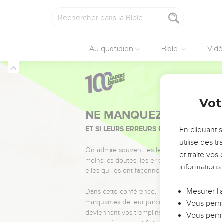
Au quotidien
Bible
Vid
Vot
NE MANQUEZ PAS L’ÉVÉ
ET SI LEURS ERREURS POUVAIENT VOUS 
En cliquant 
utilise des 
On admire souvent les leaders pour leurs réussi
et traite vo
moins les doutes, les erreurs et les saisons di
informations
elles qui les ont façonnés.
Mesurer l'
Dans cette conférence, leaders, entrepreneur
marquantes de leur parcours et les clés pour
Vous perme
deviennent vos tremplins. Que vous guidiez 
Vous perme