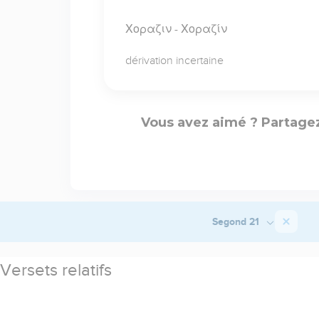
Χοραζιν - Χοραζίν
dérivation incertaine
Vous avez aimé ? Partagez
Segond 21
Versets relatifs