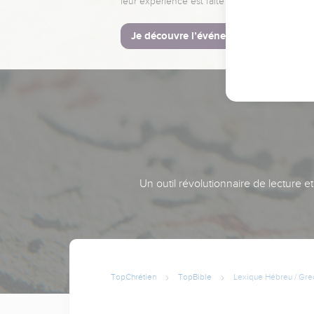
leur expérience est faite pour vous.
Je découvre l’événement
Un outil révolutionnaire de lecture e
TopChrétien
TopBible
Lexique Hébreu / Gre