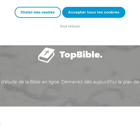
Accepter tous les cookies
Choisir mes cookies
Tout refuser
t d'étude de la Bible en ligne. Démarrez dès aujourd'hui le plan de
c