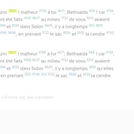
5523
3759
4671
966
3754
azin
! malheur
à toi
, Bethsaïda
! car
,
1096
5637
1722
5213
nt été faits
au milieu
de vous
avaient
5184
2532
4605
302
3819
et
dans Sidon
, il y a longtemps
3340
5656
1722
4526
2532
4700
, en prenant
le sac
et
la cendre
.
5523
3759
4671
966
3754
azin
! malheur
à toi
, Bethsaïda
! car
,
1096
5637
1722
5213
nt été faits
au milieu
de vous
avaient
5184
2532
4605
3819
et
dans Sidon
, il y a longtemps
qu’elles
2521
5740
302
1722
4526
2532
, en prenant
le sac
et
la cendre
© Éditions CLÉ, avec autorisation