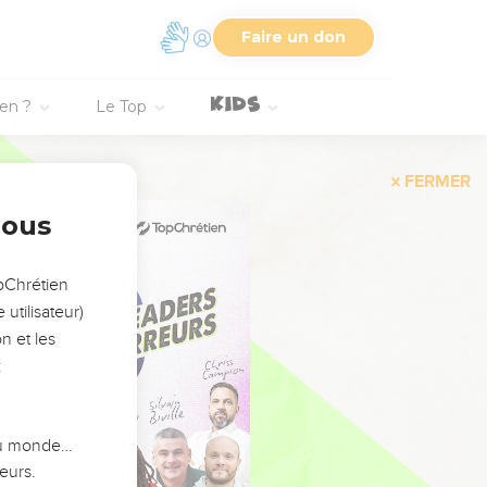
Faire un don
ien ?
Le Top
FERMER
nous
opChrétien
utilisateur)
n et les
:
 du monde…
eurs.