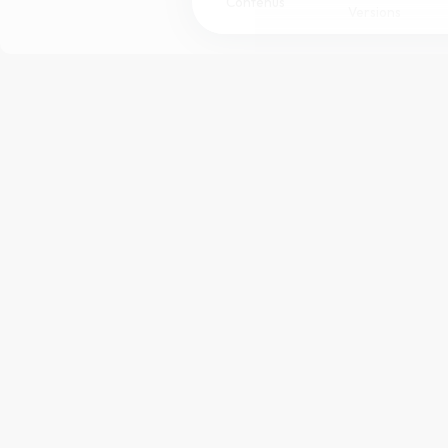
Contenus
Versions
Afficher les numéros de versets
Mode dyslexique
Police d'écriture
Taille de texte
Merci à
Bible