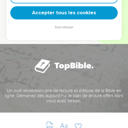
deviennent vos tremplins. Que vous guidiez un ministère, une
équipe, un groupe ou une famille, leur expérience est faite
Accepter tous les cookies
pour vous.
Tout refuser
Je découvre l’événement
Un outil révolutionnaire de lecture et d'étude de la Bible en
ligne. Démarrez dès aujourd'hui le plan de lecture offert dont
vous avez besoin.