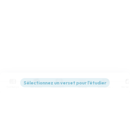
Contenus
Versions
Commentaires
Strong
Dictionnaire
Paramètres de lecture
Afficher les numéros de versets