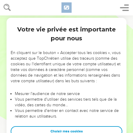
Votre vie privée est importante
pour nous
NE MANQUEZ PAS L’ÉVÉNEMENT
En cliquant sur le bouton « Accepter tous les cookies », vous
DE L’ANNÉE !
acceptez que TopChrétien utilise des traceurs (comme des
cookies ou l'identifiant unique de votre compte utilisateur) et
ET SI LEURS ERREURS POUVAIENT VOUS ÉVITER LES
traite vos données à caractère personnel (comme vos
VOTRES ?
données de navigation et les informations renseignées dans
votre compte utilisateur) dans les buts suivants :
On admire souvent les leaders pour leurs réussites, leur impact,
leur foi ou leur vision. Mais on voit moins les doutes, les erreurs
Mesurer l'audience de notre service
Vous permettre d'utiliser des services tiers tels que de la
et les saisons difficiles qu'ils ont traversés, alors même que ce
vidéo, des cartes du monde…
sont elles qui les ont façonnés.
Vous permettre d'entrer en contact avec notre service de
relation aux utilisateurs.
Dans cette conférence, leaders, entrepreneurs, et responsables
reviennent sur les erreurs marquantes de leur parcours et les
clés pour avancer avec plus de sagesse afin que leurs erreurs
Choisir mes cookies