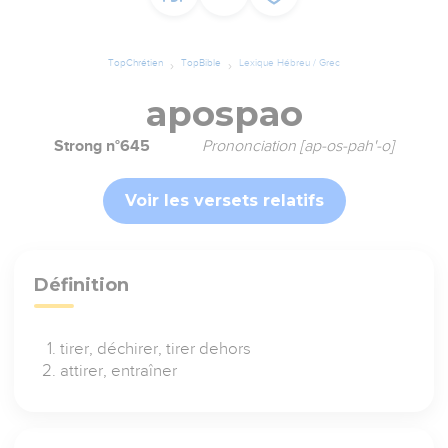
TopChrétien
TopBible
Lexique Hébreu / Grec
apospao
Strong n°645
Prononciation [ap-os-pah'-o]
Voir les versets relatifs
Définition
tirer, déchirer, tirer dehors
attirer, entraîner