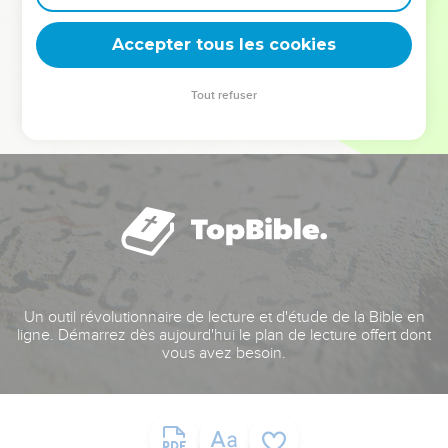
deviennent vos tremplins. Que vous guidiez un ministère, une
équipe, un groupe ou une famille, leur expérience est faite
Accepter tous les cookies
pour vous.
Tout refuser
Je découvre l’événement
Un outil révolutionnaire de lecture et d'étude de la Bible en
ligne. Démarrez dès aujourd'hui le plan de lecture offert dont
vous avez besoin.