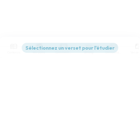
Contenus
Versions
Commentaires
Strong
Dictionnaire
Paramètres de lecture
Afficher les numéros de versets
Mode dyslexique
Désactivé
Simple
Coul
eur
Police d'écriture