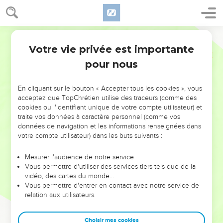
Votre vie privée est importante
pour nous
NE MANQUEZ PAS L’ÉVÉNEMENT
En cliquant sur le bouton « Accepter tous les cookies », vous
DE L’ANNÉE !
acceptez que TopChrétien utilise des traceurs (comme des
cookies ou l'identifiant unique de votre compte utilisateur) et
ET SI LEURS ERREURS POUVAIENT VOUS ÉVITER LES
traite vos données à caractère personnel (comme vos
VOTRES ?
données de navigation et les informations renseignées dans
votre compte utilisateur) dans les buts suivants :
On admire souvent les leaders pour leurs réussites, leur impact,
leur foi ou leur vision. Mais on voit moins les doutes, les erreurs
Mesurer l'audience de notre service
Vous permettre d'utiliser des services tiers tels que de la
et les saisons difficiles qu'ils ont traversés, alors même que ce
vidéo, des cartes du monde…
sont elles qui les ont façonnés.
Vous permettre d'entrer en contact avec notre service de
relation aux utilisateurs.
Dans cette conférence, leaders, entrepreneurs, et responsables
reviennent sur les erreurs marquantes de leur parcours et les
clés pour avancer avec plus de sagesse afin que leurs erreurs
Choisir mes cookies