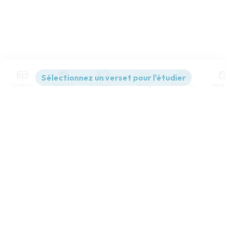
Contenus
Versions
Commentaires
Strong
Dictionnaire
Paramètres de lecture
Afficher les numéros de versets
Mode dyslexique
Désactivé
Simple
Coul
eur
Police d'écriture