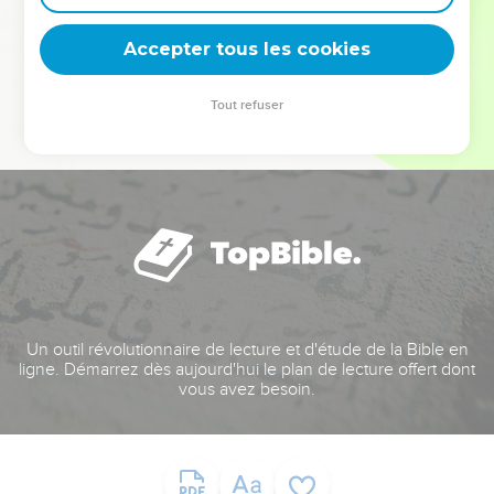
deviennent vos tremplins. Que vous guidiez un ministère, une
équipe, un groupe ou une famille, leur expérience est faite
Accepter tous les cookies
pour vous.
Tout refuser
Je découvre l’événement
Un outil révolutionnaire de lecture et d'étude de la Bible en
ligne. Démarrez dès aujourd'hui le plan de lecture offert dont
vous avez besoin.