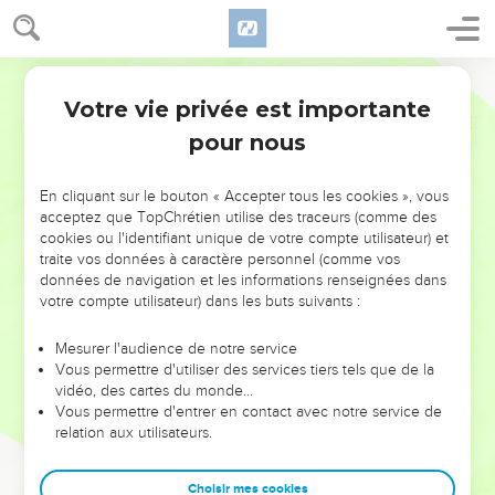
Votre vie privée est importante
pour nous
NE MANQUEZ PAS L’ÉVÉNEMENT
En cliquant sur le bouton « Accepter tous les cookies », vous
DE L’ANNÉE !
acceptez que TopChrétien utilise des traceurs (comme des
cookies ou l'identifiant unique de votre compte utilisateur) et
ET SI LEURS ERREURS POUVAIENT VOUS ÉVITER LES
traite vos données à caractère personnel (comme vos
VOTRES ?
données de navigation et les informations renseignées dans
votre compte utilisateur) dans les buts suivants :
On admire souvent les leaders pour leurs réussites, leur impact,
leur foi ou leur vision. Mais on voit moins les doutes, les erreurs
Mesurer l'audience de notre service
Vous permettre d'utiliser des services tiers tels que de la
et les saisons difficiles qu'ils ont traversés, alors même que ce
vidéo, des cartes du monde…
sont elles qui les ont façonnés.
Vous permettre d'entrer en contact avec notre service de
relation aux utilisateurs.
Dans cette conférence, leaders, entrepreneurs, et responsables
reviennent sur les erreurs marquantes de leur parcours et les
clés pour avancer avec plus de sagesse afin que leurs erreurs
Choisir mes cookies