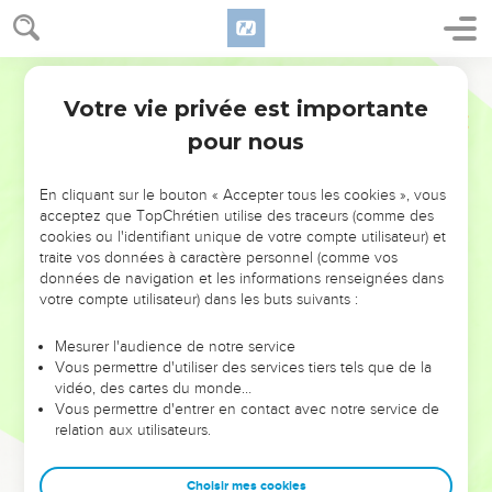
Votre vie privée est importante
pour nous
NE MANQUEZ PAS L’ÉVÉNEMENT
En cliquant sur le bouton « Accepter tous les cookies », vous
DE L’ANNÉE !
acceptez que TopChrétien utilise des traceurs (comme des
cookies ou l'identifiant unique de votre compte utilisateur) et
ET SI LEURS ERREURS POUVAIENT VOUS ÉVITER LES
traite vos données à caractère personnel (comme vos
VOTRES ?
données de navigation et les informations renseignées dans
votre compte utilisateur) dans les buts suivants :
On admire souvent les leaders pour leurs réussites, leur impact,
leur foi ou leur vision. Mais on voit moins les doutes, les erreurs
Mesurer l'audience de notre service
Vous permettre d'utiliser des services tiers tels que de la
et les saisons difficiles qu'ils ont traversés, alors même que ce
vidéo, des cartes du monde…
sont elles qui les ont façonnés.
Vous permettre d'entrer en contact avec notre service de
relation aux utilisateurs.
Dans cette conférence, leaders, entrepreneurs, et responsables
reviennent sur les erreurs marquantes de leur parcours et les
clés pour avancer avec plus de sagesse afin que leurs erreurs
Choisir mes cookies