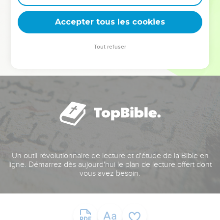
deviennent vos tremplins. Que vous guidiez un ministère, une
équipe, un groupe ou une famille, leur expérience est faite
Accepter tous les cookies
pour vous.
Tout refuser
Je découvre l’événement
Un outil révolutionnaire de lecture et d'étude de la Bible en
ligne. Démarrez dès aujourd'hui le plan de lecture offert dont
vous avez besoin.