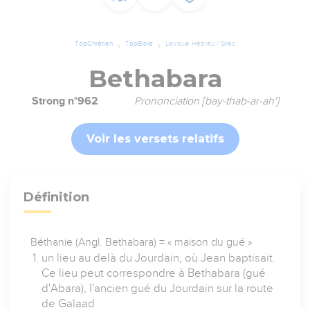
TopChrétien
TopBible
Lexique Hébreu / Grec
Bethabara
Strong n°962
Prononciation [bay-thab-ar-ah']
Voir les versets relatifs
Définition
Béthanie (Angl. Bethabara) = « maison du gué »
un lieu au delà du Jourdain, où Jean baptisait.
Ce lieu peut correspondre à Bethabara (gué
d'Abara), l'ancien gué du Jourdain sur la route
de Galaad