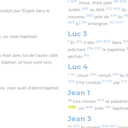
1
2547
450
5631
Jésus, étant parti
2449
1223
4008
Judée
au delà
du 
onduit par l'Esprit dans le
3825
4314
84
nouveau
près de
lui
3825
846
1321
5707
à l
’enseigner
.
Luc 3
, où Jean baptisait.
3
2532
2064
5627
151
Et
il alla
dans
2784
5723
prêchant
le baptême
i était avec toi de l'autre côté
266
péchés
,
 baptise, et tous vont vers
Luc 4
1
1161
2424
4134
Jésus
, rempli
du S
2532
71
5712
1722
il fut conduit
par
 où Jean avait d'abord baptisé,
Jean 1
28
5023
Ces choses
se passère
2446
3699
2491
, où
Jean
baptisa
Jean 3
26
2532
2064
5627
Ils vinrent
trou