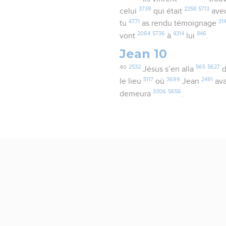
3739
2258
5713
celui
qui était
ave
4771
31
tu
as rendu témoignage
2064
5736
4314
846
vont
à
lui
.
Jean 10
40
2532
565
5627
Jésus s’en alla
d
5117
3699
2491
le lieu
où
Jean
ava
3306
5656
demeura
.