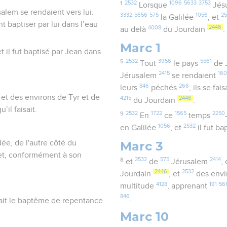
1
2532
1096
5633
3753
Lorsque
Jés
alem se rendaient vers lui.
3332
5656
575
1056
2
la Galilée
, et
t baptiser par lui dans l’eau
4008
2446
au delà
du Jourdain
.
Marc 1
t il fut baptisé par Jean dans
5
2532
3956
5561
Tout
le pays
de 
2415
16
Jérusalem
se rendaient
846
266
leurs
péchés
, ils se fa
 et des environs de Tyr et de
4215
2446
du Jourdain
.
’il faisait.
9
2532
1722
1565
2250
En
ce
temps
1056
2532
en Galilée
, et
il fut ba
Marc 3
udée, de l'autre côté du
 et, conformément à son
8
2532
575
2414
et
de
Jérusalem
,
2446
2532
Jourdain
, et
des env
4128
191
56
multitude
, apprenant
846
.
chait le baptême de repentance
Marc 10