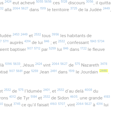
2424
5055
5656
5128
3056
us
eut achevé
ces
discours
, il quitta
532
2064
5627
1519
3725
2449
alla
dans
le territoire
de la Judée
,
2453
2449
2532
3956
Judée
et
tous
les habitants de
07
5711
4314
846
2532
1843
5734
auprès
de lui
; et
, confessant
907
5712
5259
846
1722
isaient baptiser
par
lui
dans
le fleuve
1096
5633
2424
2064
5627
575
3478
-là
, Jésus
vint
de
Nazareth
907
5681
5259
2491
1519
2446
ptisé
par
Jean
dans
le Jourdain
.
2532
575
2401
2532
4008
 et
de
l’Idumée
, et
d’au delà
du
4012
5184
2532
4605
4183
irons
de Tyr
et
de Sidon
, une grande
60
3745
4160
5707
2064
5627
4314
tout
ce qu’il faisait
, vint
à
lui