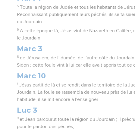
5
Toute la région de Judée et tous les habitants de Jérus
Reconnaissant publiquement leurs péchés, ils se faisaien
du Jourdain.
9
A cette époque-là, Jésus vint de Nazareth en Galilée, e
le Jourdain.
Marc 3
8
de Jérusalem, de l'Idumée, de l’autre côté du Jourdain
Sidon ; cette foule vint à lui car elle avait appris tout ce qu
Marc 10
1
Jésus partit de là et se rendit dans le territoire de la J
Jourdain. La foule se rassembla de nouveau près de lui
habitude, il se mit encore à l'enseigner.
Luc 3
3
et Jean parcourut toute la région du Jourdain ; il prê
pour le pardon des péchés,