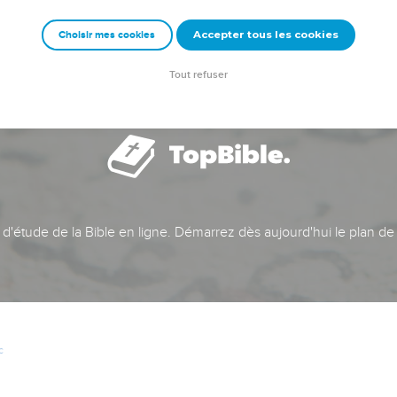
Accepter tous les cookies
Choisir mes cookies
Tout refuser
t d'étude de la Bible en ligne. Démarrez dès aujourd'hui le plan de
c