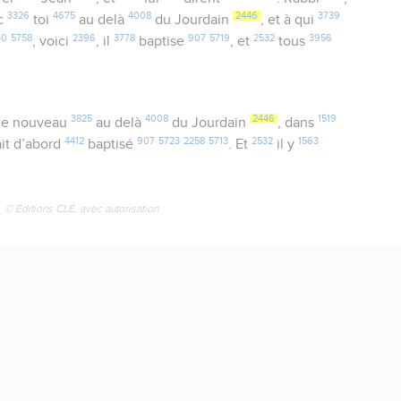
3326
4675
4008
2446
3739
c
toi
au delà
du Jourdain
, et à qui
40
5758
2396
3778
907
5719
2532
3956
, voici
, il
baptise
, et
tous
3825
4008
2446
1519
e nouveau
au delà
du Jourdain
, dans
4412
907
5723
2258
5713
2532
1563
it d’abord
baptisé
. Et
il y
© Éditions CLÉ, avec autorisation