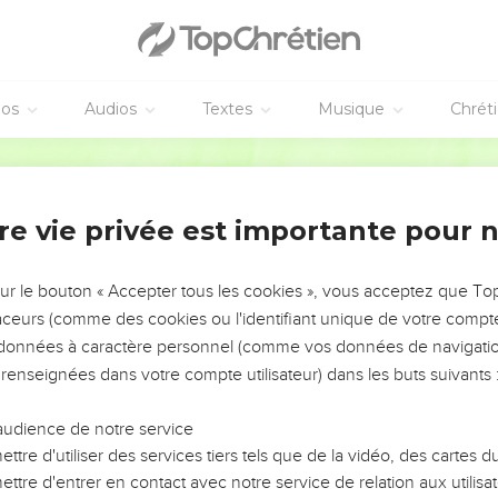
éos
Audios
Textes
Musique
Chrét
re vie privée est importante pour 
NEMENT DE L’ANNÉE !
ÉVITER LES VOTRES ?
sur le bouton « Accepter tous les cookies », vous acceptez que T
traceurs (comme des cookies ou l'identifiant unique de votre compte 
tes, leur impact, leur foi ou leur vision. Mais on voit
s données à caractère personnel (comme vos données de navigatio
fficiles qu'ils ont traversés, alors même que ce sont
 renseignées dans votre compte utilisateur) dans les buts suivants 
audience de notre service
s, et responsables reviennent sur les erreurs
 avancer avec plus de sagesse afin que leurs erreurs
ttre d'utiliser des services tiers tels que de la vidéo, des cartes
un ministère, une équipe, un groupe ou une famille,
ttre d'entrer en contact avec notre service de relation aux utilisat