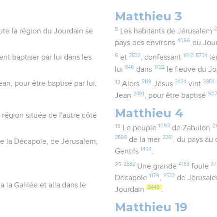
Matthieu 3
5
2
ute la région du Jourdain se
Les habitants de Jérusalem
4066
pays des environs
du Jou
6
2532
1843
5734
nt baptiser par lui dans les
et
, confessant
le
846
1722
lui
dans
le fleuve du J
13
5119
2424
3854
an, pour être baptisé par lui,
Alors
Jésus
vint
2491
90
Jean
, pour être baptisé
Matthieu 4
 région située de l'autre côté
15
1093
2
Le peuple
de Zabulon
3598
2281
de la mer
, du pays au
 de la Décapole, de Jérusalem,
1484
Gentils
,
25
2532
4183
37
Une grande
foule
1179
2532
Décapole
,
de Jérusal
 la Galilée et alla dans le
2446
Jourdain
.
Matthieu 19