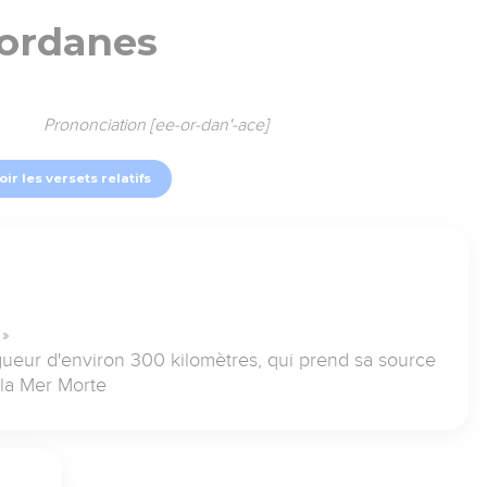
Iordanes
Prononciation [ee-or-dan'-ace]
oir les versets relatifs
 »
ngueur d'environ 300 kilomètres, qui prend sa source
s la Mer Morte