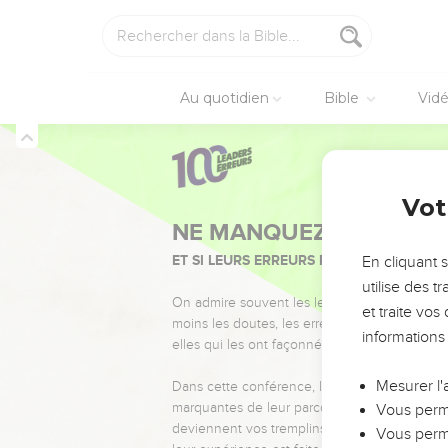
Au quotidien
Bible
Vid
Vot
NE MANQUEZ PAS L’ÉVÉ
ET SI LEURS ERREURS POUVAIENT VOUS 
En cliquant 
utilise des 
On admire souvent les leaders pour leurs réussi
et traite vo
moins les doutes, les erreurs et les saisons di
informations
elles qui les ont façonnés.
Mesurer l'
Dans cette conférence, leaders, entrepreneur
marquantes de leur parcours et les clés pour
Vous perme
deviennent vos tremplins. Que vous guidiez 
Vous perme