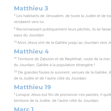
Matthieu 3
5
Les habitants de Jérusalem, de toute la Judée et de to
rendaient vers lui.
6
Reconnaissant publiquement leurs péchés, ils se faisaie
eaux du Jourdain.
13
Alors Jésus vint de la Galilée jusqu’au Jourdain vers Je
Matthieu 4
15
Territoire de Zabulon et de Nephthali, route de la mer,
du Jourdain, Galilée à la population étrangère !
25
De grandes foules le suivirent, venues de la Galilée,
de la Judée et de l’autre côté du Jourdain.
Matthieu 19
1
Lorsque Jésus eut fini de prononcer ces paroles, il quitta
territoire de la Judée, de l'autre côté du Jourdain.
Marc 1