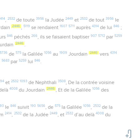
414
2532
3956
2449
2532
3956
,
de toute
la Judée
et
de tout
le
2446
5119
1607
5711
4314
846
rdain
,
se rendaient
auprès
de lui
;
846
266
907
5712
5259
urs
péchés
, ils se faisaient baptiser
par
2446
ourdain
.
5736
575
1056
1909
2446
4314
de
la Galilée
au
Jourdain
vers
7
5683
5259
846
par
lui
.
194
2532
1093
3508
et
de Nephthali
, De la contrée voisine
4008
2446
1056
 delà
du Jourdain
, Et de la Galilée
des
93
846
190
5656
575
1056
2532
le
suivit
, de
la Galilée
,
de la
2414
2532
2449
2532
4008
em
,
de la Judée
, et
d’au delà
du