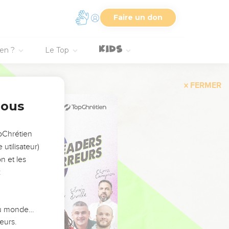
Faire un don
ien ?
Le Top
FERMER
nous
opChrétien
utilisateur)
n et les
:
 du monde…
eurs.