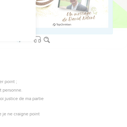
sera le corps [mort], là
er point ;
it personne.
moi justice de ma partie
e je ne craigne point