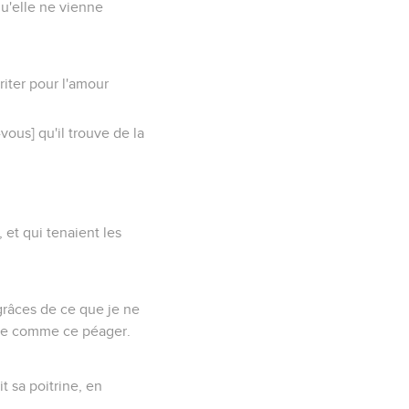
qu'elle ne vienne
rriter pour l'amour
vous] qu'il trouve de la
 et qui tenaient les
 grâces de ce que je ne
même comme ce péager.
t sa poitrine, en