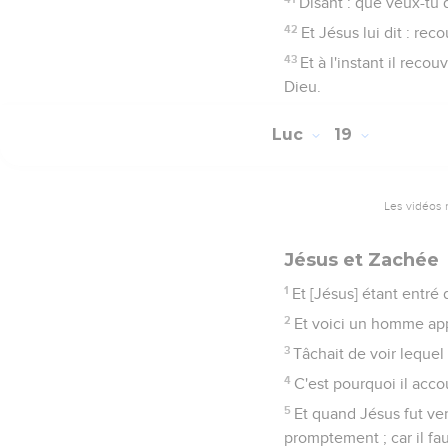
Disant : que veux-tu q
42
Et Jésus lui dit : reco
43
Et à l'instant il recou
Dieu.
Luc
19
Les vidéos 
Jésus et Zachée
1
Et [Jésus] étant entré d
2
Et voici un homme appe
3
Tâchait de voir lequel é
4
C'est pourquoi il acco
5
Et quand Jésus fut venu
promptement ; car il fa