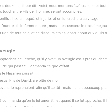
 les douze, et il leur dit : voici, nous montons à Jérusalem, et tou
es touchant le Fils de l'homme, seront accomplies.
entils ; il sera moqué, et injurié, et on lui crachera au visage.
t fouetté, ils le feront mourir ; mais il ressuscitera le troisième jou
t rien de tout cela, et ce discours était si obscur pour eux qu'ils
aveugle
 approchait de Jéricho, qu'il y avait un aveugle assis près du chem
tude qui passait, il demanda ce que c'était.
s le Nazarien passait.
 Jésus, Fils de David, aie pitié de moi !
vant, le reprenaient, afin qu'il se tût ; mais il criait beaucoup plus
té commanda qu'on le lui amenât ; et quand il se fut approché, il l