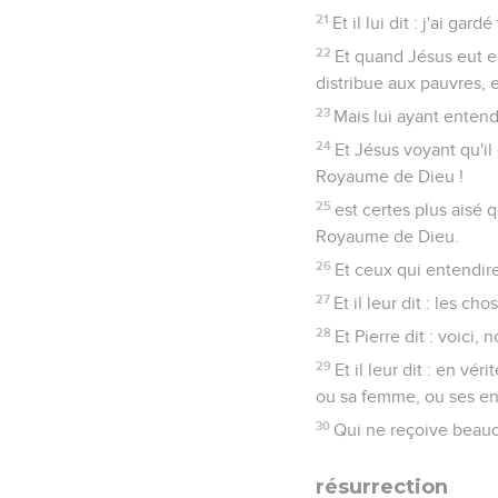
21
Et il lui dit : j'ai g
22
Et quand Jésus eut en
distribue aux pauvres, et
23
Mais lui ayant entend
24
Et Jésus voyant qu'il 
Royaume de Dieu !
25
est certes plus aisé 
Royaume de Dieu.
26
Et ceux qui entendire
27
Et il leur dit : les 
28
Et Pierre dit : voici,
29
Et il leur dit : en vér
ou sa femme, ou ses en
30
Qui ne reçoive beauco
résurrection