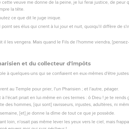
cette veuve me donne de la peine, je lui ferai justice, de peur 
pre la tête.
outez ce que dit le juge inique.
point ses élus qui crient à lui jour et nuit, quoiqu'il diffère de s'i
t il les vengera. Mais quand le Fils de l'homme viendra, [pensez-
arisien et du collecteur d'impôts
abole à quelques-uns qui se confiaient en eux-mêmes d'être justes,
 au Temple pour prier, l'un Pharisien ; et l'autre, péager.
 à l'écart priait en lui-même en ces termes : ô Dieu ! je te rends
te des hommes, [qui sont] ravisseurs, injustes, adultères, ni 
 semaine, [et] je donne la dîme de tout ce que je possède.
nt loin, n'osait pas même lever les yeux vers le ciel, mais frappai
paisé envers moi qui suis pécheur !