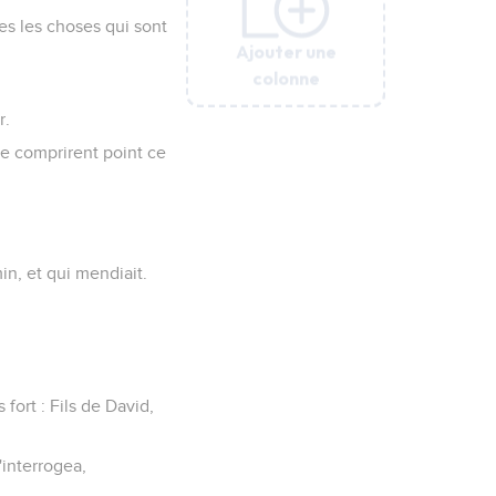
tes les choses qui sont
Ajouter une
Ajouter une
Ajouter une
Ajouter une
Ajouter une
colonne
colonne
colonne
colonne
colonne
r.
 ne comprirent point ce
in, et qui mendiait.
 fort : Fils de David,
'interrogea,