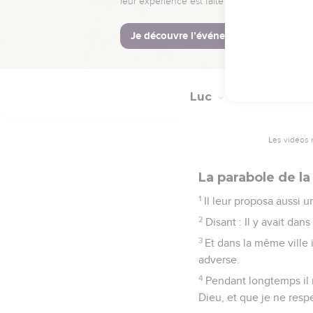
36
Deux seront aux champs
37
Et eux répondant lui d
aussi s'assembleront les
Luc
18
Les vidéos 
La parabole de la
1
Il leur proposa aussi un
2
Disant : Il y avait dan
3
Et dans la même ville i
adverse.
4
Pendant longtemps il n
Dieu, et que je ne res