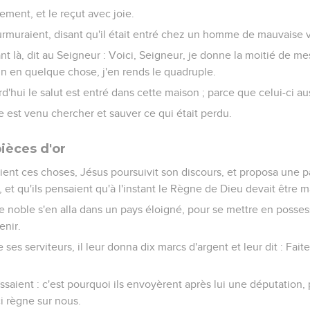
ement, et le reçut avec joie.
rmuraient, disant qu'il était entré chez un homme de mauvaise v
t là, dit au Seigneur : Voici, Seigneur, je donne la moitié de me
qu'un en quelque chose, j'en rends le quadruple.
urd'hui le salut est entré dans cette maison ; parce que celui-ci au
e est venu chercher et sauver ce qui était perdu.
ièces d'or
ent ces choses, Jésus poursuivit son discours, et proposa une pa
 et qu'ils pensaient qu'à l'instant le Règne de Dieu devait être m
me noble s'en alla dans un pays éloigné, pour se mettre en poss
enir.
 ses serviteurs, il leur donna dix marcs d'argent et leur dit : Faite
ïssaient : c'est pourquoi ils envoyèrent après lui une députation, 
i règne sur nous.