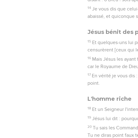
14
Je vous dis que celui-
abaissé, et quiconque s
Jésus bénit des p
15
Et quelques-uns lui pr
censurèrent [ceux qui l
16
Mais Jésus les ayant f
car le Royaume de Dieu
17
En vérité je vous di
point.
L'homme riche
18
Et un Seigneur l'inter
19
Jésus lui dit : pourqu
20
Tu sais les Commande
Tu ne diras point faux 