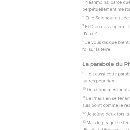
5
Néanmoins, parce que 
perpétuellement me rom
6
Et le Seigneur dit : éc
7
Et Dieu ne vengera-t-il 
d'eux ?
8
Je vous dis que bientô
foi sur la terre.
La parabole du Ph
9
Il dit aussi cette par
autres pour rien.
10
Deux hommes montèrent
11
Le Pharisien se tenant
suis point comme le res
12
Je jeûne deux fois la
13
Mais le péager se tena
disant : ô Dieu ! sois a