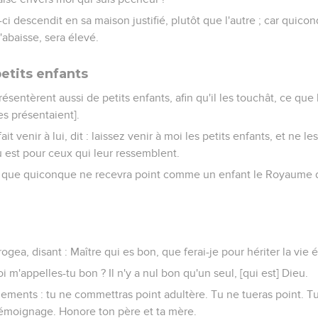
ci descendit en sa maison justifié, plutôt que l'autre ; car quico
'abaisse, sera élevé.
etits enfants
ésentèrent aussi de petits enfants, afin qu'il les touchât, ce que 
es présentaient].
ait venir à lui, dit : laissez venir à moi les petits enfants, et ne 
 est pour ceux qui leur ressemblent.
s : que quiconque ne recevra point comme un enfant le Royaume d
rogea, disant : Maître qui es bon, que ferai-je pour hériter la vie é
oi m'appelles-tu bon ? Il n'y a nul bon qu'un seul, [qui est] Dieu.
ments : tu ne commettras point adultère. Tu ne tueras point. Tu
témoignage. Honore ton père et ta mère.