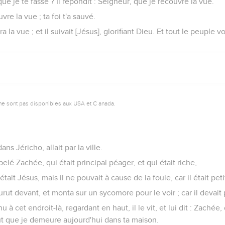
ue je te fasse ? Il répondit : Seigneur, que je recouvre la vue.
uvre la vue ; ta foi t'a sauvé.
vra la vue ; et il suivait [Jésus], glorifiant Dieu. Et tout le peuple 
ne sont pas disponibles aux USA et C anada.
ans Jéricho, allait par la ville.
lé Zachée, qui était principal péager, et qui était riche,
tait Jésus, mais il ne pouvait à cause de la foule, car il était peti
urut devant, et monta sur un sycomore pour le voir ; car il devait 
 à cet endroit-là, regardant en haut, il le vit, et lui dit : Zachée
ut que je demeure aujourd'hui dans ta maison.