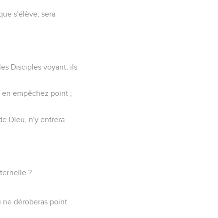
nque s'élève, sera
les Disciples voyant, ils
les en empêchez point ;
e Dieu, n'y entrera
ternelle ?
 ne déroberas point.