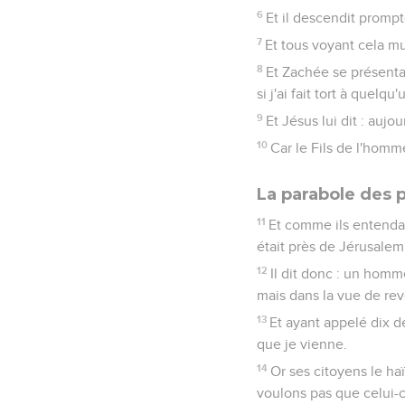
6
Et il descendit prompt
7
Et tous voyant cela mu
8
Et Zachée se présentan
si j'ai fait tort à quel
9
Et Jésus lui dit : aujo
10
Car le Fils de l'homm
La parabole des p
11
Et comme ils entendai
était près de Jérusalem,
12
Il dit donc : un hom
mais dans la vue de rev
13
Et ayant appelé dix de
que je vienne.
14
Or ses citoyens le ha
voulons pas que celui-c