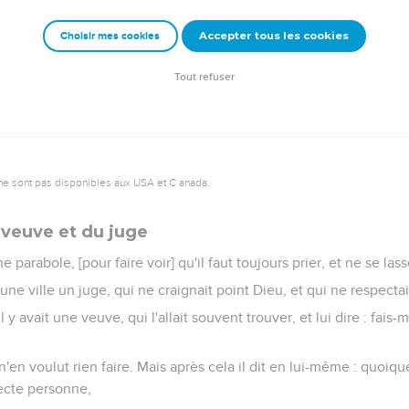
 : l'un sera pris, et l'autre laissé.
Accepter tous les cookies
Choisir mes cookies
irent : où [sera-ce] Seigneur ? et il leur dit : en quelque lieu que 
 aigles.
Tout refuser
ne sont pas disponibles aux USA et C anada.
 veuve et du juge
e parabole, [pour faire voir] qu'il faut toujours prier, et ne se lass
s une ville un juge, qui ne craignait point Dieu, et qui ne respecta
l y avait une veuve, qui l'allait souvent trouver, et lui dire : fais-
'en voulut rien faire. Mais après cela il dit en lui-même : quoiqu
pecte personne,