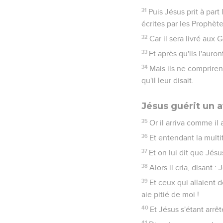
31
Puis Jésus prit à part
écrites par les Prophèt
32
Car il sera livré aux G
33
Et après qu'ils l'auron
34
Mais ils ne compriren
qu'il leur disait.
Jésus guérit un 
35
Or il arriva comme il
36
Et entendant la multi
37
Et on lui dit que Jésu
38
Alors il cria, disant :
39
Et ceux qui allaient de
aie pitié de moi !
40
Et Jésus s'étant arrê
41