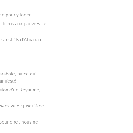
ie pour y loger.
s biens aux pauvres ; et
ssi est fils d'Abraham.
rabole, parce qu'il
anifesté.
ession d'un Royaume,
s-les valoir jusqu'à ce
pour dire : nous ne