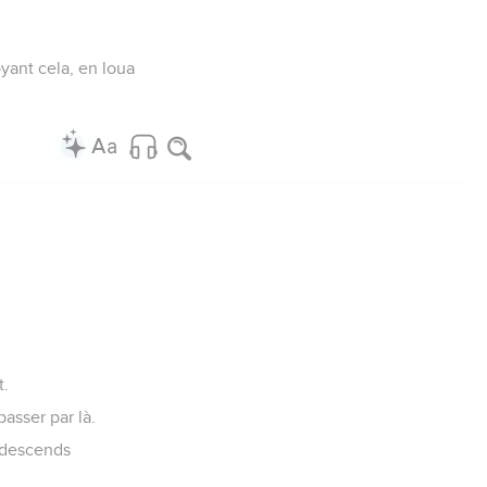
voyant cela, en loua
t.
passer par là.
, descends