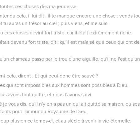
ardé toutes ces choses dès ma jeunesse.
tendu cela, il lui dit : il te manque encore une chose : vends tou
 tu auras un trésor au ciel ; puis viens, et me suis.
u ces choses devint fort triste, car il était extrêmement riche.
était devenu fort triste, dit : qu'il est malaisé que ceux qui ont d
qu'un chameau passe par le trou d'une aiguille, qu'il ne l'est qu'u
nt cela, dirent : Et qui peut donc être sauvé ?
choses qui sont impossibles aux hommes sont possibles à Dieu.
 nous avons tout quitté, et nous t'avons suivi.
ité je vous dis, qu'il n'y en a pas un qui ait quitté sa maison, ou se
fants pour l'amour du Royaume de Dieu,
up plus en ce temps-ci, et au siècle à venir la vie éternelle.