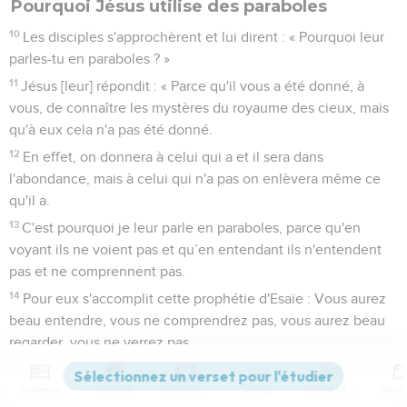
Pourquoi Jésus utilise des paraboles
10
Les disciples s'approchèrent et lui dirent : « Pourquoi leur
parles-tu en paraboles ? »
11
Jésus [leur] répondit : « Parce qu'il vous a été donné, à
vous, de connaître les mystères du royaume des cieux, mais
qu'à eux cela n'a pas été donné.
12
En effet, on donnera à celui qui a et il sera dans
l'abondance, mais à celui qui n'a pas on enlèvera même ce
qu'il a.
13
C'est pourquoi je leur parle en paraboles, parce qu'en
voyant ils ne voient pas et qu’en entendant ils n'entendent
pas et ne comprennent pas.
14
Pour eux s'accomplit cette prophétie d'Esaïe : Vous aurez
beau entendre, vous ne comprendrez pas, vous aurez beau
regarder, vous ne verrez pas.
15
En effet, le cœur de ce peuple est devenu insensible ; ils
Contenus
Versions
Commentaires
Strong
Dictionnaire
se sont bouché les oreilles et ils ont fermé les yeux de peur