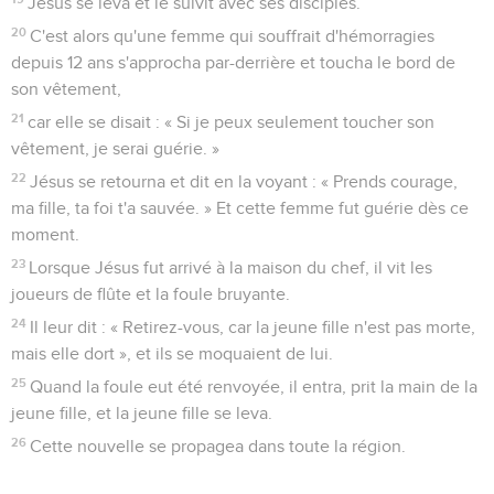
Jésus se leva et le suivit avec ses disciples.
20
C'est alors qu'une femme qui souffrait d'hémorragies
depuis 12 ans s'approcha par-derrière et toucha le bord de
son vêtement,
21
car elle se disait : « Si je peux seulement toucher son
vêtement, je serai guérie. »
22
Jésus se retourna et dit en la voyant : « Prends courage,
ma fille, ta foi t'a sauvée. » Et cette femme fut guérie dès ce
moment.
23
Lorsque Jésus fut arrivé à la maison du chef, il vit les
joueurs de flûte et la foule bruyante.
24
Il leur dit : « Retirez-vous, car la jeune fille n'est pas morte,
mais elle dort », et ils se moquaient de lui.
25
Quand la foule eut été renvoyée, il entra, prit la main de la
jeune fille, et la jeune fille se leva.
26
Cette nouvelle se propagea dans toute la région.