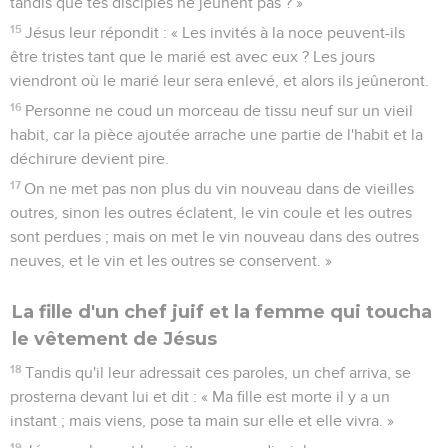
tandis que tes disciples ne jeûnent pas ? »
15
Jésus leur répondit : « Les invités à la noce peuvent-ils
être tristes tant que le marié est avec eux ? Les jours
viendront où le marié leur sera enlevé, et alors ils jeûneront.
16
Personne ne coud un morceau de tissu neuf sur un vieil
habit, car la pièce ajoutée arrache une partie de l'habit et la
déchirure devient pire.
17
On ne met pas non plus du vin nouveau dans de vieilles
outres, sinon les outres éclatent, le vin coule et les outres
sont perdues ; mais on met le vin nouveau dans des outres
neuves, et le vin et les outres se conservent. »
La fille d'un chef juif et la femme qui toucha
le vêtement de Jésus
18
Tandis qu'il leur adressait ces paroles, un chef arriva, se
prosterna devant lui et dit : « Ma fille est morte il y a un
instant ; mais viens, pose ta main sur elle et elle vivra. »
19