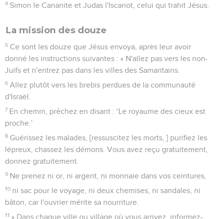
4
Simon le Cananite et Judas l'Iscariot, celui qui trahit Jésus.
La mission des douze
5
Ce sont les douze que Jésus envoya, après leur avoir
donné les instructions suivantes : « N'allez pas vers les non-
Juifs et n'entrez pas dans les villes des Samaritains.
6
Allez plutôt vers les brebis perdues de la communauté
d'Israël.
7
En chemin, prêchez en disant : ‘Le royaume des cieux est
proche.’
8
Guérissez les malades, [ressuscitez les morts, ] purifiez les
lépreux, chassez les démons. Vous avez reçu gratuitement,
donnez gratuitement.
9
Ne prenez ni or, ni argent, ni monnaie dans vos ceintures,
10
ni sac pour le voyage, ni deux chemises, ni sandales, ni
bâton, car l'ouvrier mérite sa nourriture.
11
» Dans chaque ville ou village où vous arrivez, informez-