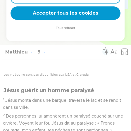
33
Les gardiens du troupeau s'enfuirent et allèrent dans la
ville rapporter tout ce qui s'était passé et ce qui était arrivé
Accepter tous les cookies
aux démoniaques.
34
Alors tous les habitants de la ville sortirent à la rencontre
Tout refuser
de Jésus et, dès qu'ils le virent, ils le supplièrent de quitter
leur territoire.
Matthieu
9
Les vidéos ne sont pas disponibles aux USA et C anada.
Jésus guérit un homme paralysé
1
Jésus monta dans une barque, traversa le lac et se rendit
dans sa ville.
2
Des personnes lui amenèrent un paralysé couché sur une
civière. Voyant leur foi, Jésus dit au paralysé : « Prends
courage, mon enfant, tes péchés te sont pardonnés. »