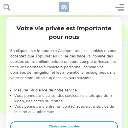
Jésus guérit deux hommes possédés par
des esprits mauvais
Segond 21
28
Lorsqu'il fut arrivé sur l'autre rive, dans le pays des
Votre vie privée est importante
Matthieu
8
Gadaréniens, deux démoniaques qui sortaient des tombeaux
pour nous
vinrent à sa rencontre. Ils étaient si dangereux que personne
n'osait passer par là.
En cliquant sur le bouton « Accepter tous les cookies », vous
29
Et voilà qu’ils se mirent à crier : « Que nous veux-tu,
acceptez que TopChrétien utilise des traceurs (comme des
cookies ou l'identifiant unique de votre compte utilisateur) et
[Jésus, ] Fils de Dieu ? Es-tu venu ici pour nous tourmenter
traite vos données à caractère personnel (comme vos
avant le moment fixé ? »
données de navigation et les informations renseignées dans
30
Il y avait loin d'eux un grand troupeau de porcs en train de
votre compte utilisateur) dans les buts suivants :
chercher à manger.
Mesurer l'audience de notre service
31
Les démons suppliaient Jésus : « Si tu nous chasses,
Vous permettre d'utiliser des services tiers tels que de la
permets-nous d'aller dans ce troupeau de porcs. »
vidéo, des cartes du monde…
Vous permettre d'entrer en contact avec notre service de
32
« Allez-y ! » leur dit-il. Ils sortirent des deux hommes et
relation aux utilisateurs.
entrèrent dans les porcs. Alors tout le troupeau se précipita
du haut de la falaise dans le lac, et ils moururent dans l'eau.
Choisir mes cookies