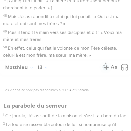
[Quelqu'un lui dit : « Ta mère et tes frères sont dehors et
cherchent à te parler. » ]
48
Mais Jésus répondit à celui qui lui parlait : « Qui est ma
mère et qui sont mes frères ? »
49
Puis il tendit la main vers ses disciples et dit : « Voici ma
mère et mes frères.
50
En effet, celui qui fait la volonté de mon Père céleste,
celui-là est mon frère, ma sœur, ma mère. »
Matthieu
13
Les vidéos ne sont pas disponibles aux USA et C anada.
La parabole du semeur
1
Ce jour-là, Jésus sortit de la maison et s'assit au bord du lac.
2
La foule se rassembla autour de lui, si nombreuse qu'il