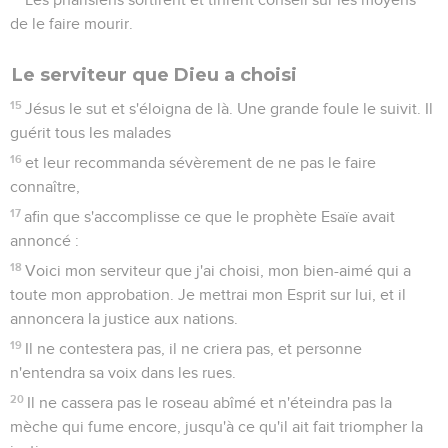
de le faire mourir.
Le serviteur que Dieu a choisi
15
Jésus le sut et s'éloigna de là. Une grande foule le suivit. Il
guérit tous les malades
16
et leur recommanda sévèrement de ne pas le faire
connaître,
17
afin que s'accomplisse ce que le prophète Esaïe avait
annoncé :
18
Voici mon serviteur que j'ai choisi, mon bien-aimé qui a
toute mon approbation. Je mettrai mon Esprit sur lui, et il
annoncera la justice aux nations.
19
Il ne contestera pas, il ne criera pas, et personne
n'entendra sa voix dans les rues.
20
Il ne cassera pas le roseau abîmé et n'éteindra pas la
mèche qui fume encore, jusqu'à ce qu'il ait fait triompher la