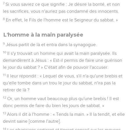
7
Si vous saviez ce que signifie : Je désire la bonté, et non
les sacrifices, vous n'auriez pas condamné des innocents.
8
En effet, le Fils de l'homme est le Seigneur du sabbat. »
L'homme à la main paralysée
9
Jésus partit de là et entra dans la synagogue.
10
Il s'y trouvait un homme qui avait la main paralysée. Ils
demandèrent à Jésus : « Est-il permis de faire une guérison
le jour du sabbat ? » C'était afin de pouvoir l'accuser.
11
Il leur répondit : « Lequel de vous, s'il n'a qu'une brebis et
qu'elle tombe dans un trou le jour du sabbat, n'ira pas la
retirer de là ?
12
Or, un homme vaut beaucoup plus qu'une brebis ! Il est
donc permis de faire du bien les jours de sabbat. »
13
Alors il dit à l'homme : « Tends la main. » Il la tendit, et elle
devint saine [comme l'autre].
14
Les pharisiens sortirent et tinrent conseil sur les moyens