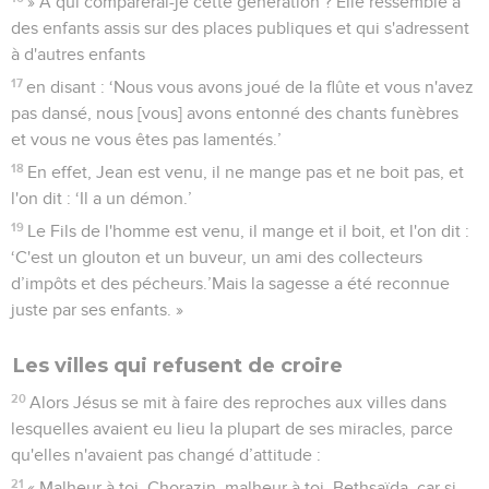
» A qui comparerai-je cette génération ? Elle ressemble à
des enfants assis sur des places publiques et qui s'adressent
à d'autres enfants
17
en disant : ‘Nous vous avons joué de la flûte et vous n'avez
pas dansé, nous [vous] avons entonné des chants funèbres
et vous ne vous êtes pas lamentés.’
18
En effet, Jean est venu, il ne mange pas et ne boit pas, et
l'on dit : ‘Il a un démon.’
19
Le Fils de l'homme est venu, il mange et il boit, et l'on dit :
‘C'est un glouton et un buveur, un ami des collecteurs
d’impôts et des pécheurs.’Mais la sagesse a été reconnue
juste par ses enfants. »
Les villes qui refusent de croire
20
Alors Jésus se mit à faire des reproches aux villes dans
lesquelles avaient eu lieu la plupart de ses miracles, parce
qu'elles n'avaient pas changé d’attitude :
21
« Malheur à toi, Chorazin, malheur à toi, Bethsaïda, car si