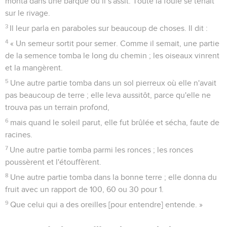
monta dans une barque où il s'assit. Toute la foule se tenait
sur le rivage.
3
Il leur parla en paraboles sur beaucoup de choses. Il dit :
4
« Un semeur sortit pour semer. Comme il semait, une partie
de la semence tomba le long du chemin ; les oiseaux vinrent
et la mangèrent.
5
Une autre partie tomba dans un sol pierreux où elle n'avait
pas beaucoup de terre ; elle leva aussitôt, parce qu'elle ne
trouva pas un terrain profond,
6
mais quand le soleil parut, elle fut brûlée et sécha, faute de
racines.
7
Une autre partie tomba parmi les ronces ; les ronces
poussèrent et l'étouffèrent.
8
Une autre partie tomba dans la bonne terre ; elle donna du
fruit avec un rapport de 100, 60 ou 30 pour 1.
9
Que celui qui a des oreilles [pour entendre] entende. »