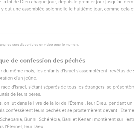
e la loi de Dieu chaque jour, depuis le premier jour jusqu'au dern
il y eut une assemblée solennelle le huitième jour, comme cela e
vangiles sont disponibles en vidéo pour le moment.
que de confession des péchés
r du même mois, les enfants d'Israël s'assemblèrent, revêtus de 
bration d'un jeûne.
 race d'Israël, s'étant séparés de tous les étrangers, se présentè
uités de leurs pères.
s, on lut dans le livre de la loi de l'Éternel, leur Dieu, pendant un
ils confessèrent leurs péchés et se prosternèrent devant l'Éternel
 Schebania, Bunni, Schérébia, Bani et Kenani montèrent sur l'est
s l'Éternel, leur Dieu.