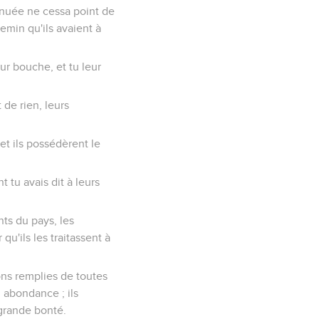
 nuée ne cessa point de
hemin qu'ils avaient à
ur bouche, et tu leur
 de rien, leurs
et ils possédèrent le
t tu avais dit à leurs
nts du pays, les
qu'ils les traitassent à
sons remplies de toutes
n abondance ; ils
 grande bonté.