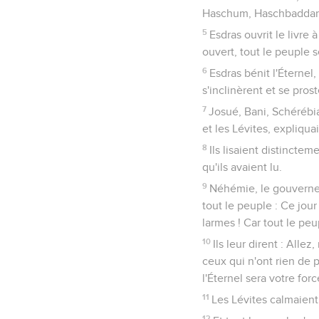
Haschum, Haschbaddana
5
Esdras ouvrit le livre 
ouvert, tout le peuple s
6
Esdras bénit l'Éternel,
s'inclinèrent et se pros
7
Josué, Bani, Schérébia
et les Lévites, expliqua
8
Ils lisaient distinctem
qu'ils avaient lu.
9
Néhémie, le gouverneur
tout le peuple : Ce jour
larmes ! Car tout le peu
10
Ils leur dirent : All
ceux qui n'ont rien de p
l'Éternel sera votre forc
11
Les Lévites calmaient 
12