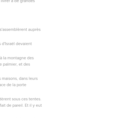
 livrer à de grandes
, s'assemblèrent auprès
s d'Israël devaient
r à la montagne des
e palmier, et des
rs maisons, dans leurs
ace de la porte
itèrent sous ces tentes.
it de pareil. Et il y eut