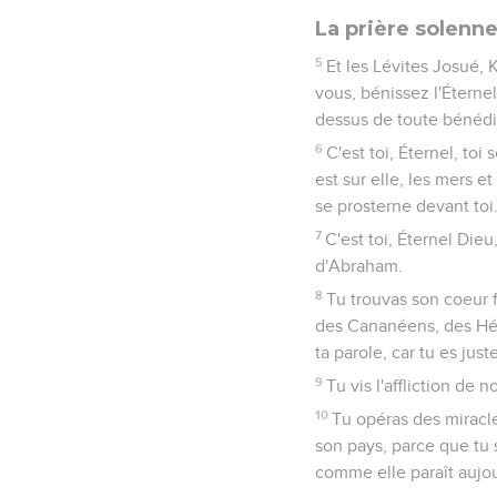
La prière solenne
5
Et les Lévites Josué, 
vous, bénissez l'Éternel
dessus de toute bénédic
6
C'est toi, Éternel, toi 
est sur elle, les mers e
se prosterne devant toi
7
C'est toi, Éternel Dieu
d'Abraham.
8
Tu trouvas son coeur fi
des Cananéens, des Hét
ta parole, car tu es juste
9
Tu vis l'affliction de 
10
Tu opéras des miracle
son pays, parce que tu s
comme elle paraît aujou