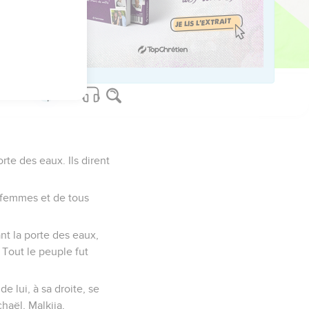
xante-sept tuniques
iniens et tout Israël
leurs villes.
te des eaux. Ils dirent
e femmes et de tous
ant la porte des eaux,
Tout le peuple fut
e lui, à sa droite, se
haël, Malkija,