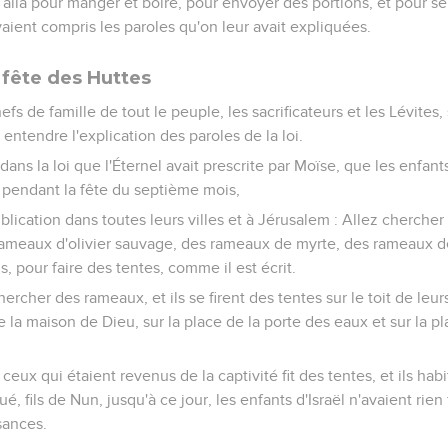
n alla pour manger et boire, pour envoyer des portions, et pour se
vaient compris les paroles qu'on leur avait expliquées.
 fête des Huttes
efs de famille de tout le peuple, les sacrificateurs et les Lévites
r entendre l'explication des paroles de la loi.
t dans la loi que l'Éternel avait prescrite par Moïse, que les enfant
 pendant la fête du septième mois,
blication dans toutes leurs villes et à Jérusalem : Allez cherche
rameaux d'olivier sauvage, des rameaux de myrte, des rameaux d
, pour faire des tentes, comme il est écrit.
hercher des rameaux, et ils se firent des tentes sur le toit de leu
e la maison de Dieu, sur la place de la porte des eaux et sur la pl
eux qui étaient revenus de la captivité fit des tentes, et ils hab
 fils de Nun, jusqu'à ce jour, les enfants d'Israël n'avaient rien fa
sances.