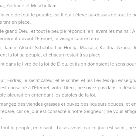
, Zacharie et Meschullam.
à la vue de tout le peuple, car il était élevé au-dessus de tout le pe
e tint en place.
 le grand Dieu, et tout le peuple répondit, en levant les mains : A
ternèrent devant l'Éternel, le visage contre terre.
, Jamin, Akkub, Schabbethaï, Hodija, Maaséja, Kelitha, Azaria, 
ient la loi au peuple, et chacun restait à sa place.
ent dans le livre de la loi de Dieu, et ils en donnaient le sens po
, Esdras, le sacrificateur et le scribe, et les Lévites qui enseign
 est consacré à l'Éternel, votre Dieu ; ne soyez pas dans la désola
ple pleurait en entendant les paroles de la loi.
ez, mangez des viandes grasses et buvez des liqueurs douces, et 
réparé, car ce jour est consacré à notre Seigneur ; ne vous afflige
e.
tout le peuple, en disant : Taisez-vous, car ce jour est saint ; ne 