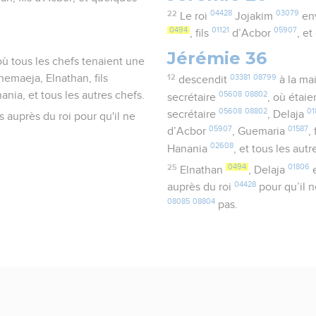
22
04428
03079
Le roi
Jojakim
en
0494
01121
05907
, fils
d’Acbor
, e
Jérémie 36
 où tous les chefs tenaient une
Shemaeja, Elnathan, fils
12
03381
08799
descendit
à la ma
ania, et tous les autres chefs.
05608
08802
secrétaire
, où étaie
05608
08802
01
secrétaire
, Delaja
 auprès du roi pour qu'il ne
05907
01587
d’Acbor
, Guemaria
, 
02608
Hanania
, et tous les aut
25
0494
01806
Elnathan
, Delaja
e
04428
auprès du roi
pour qu’il n
08085
08804
pas.