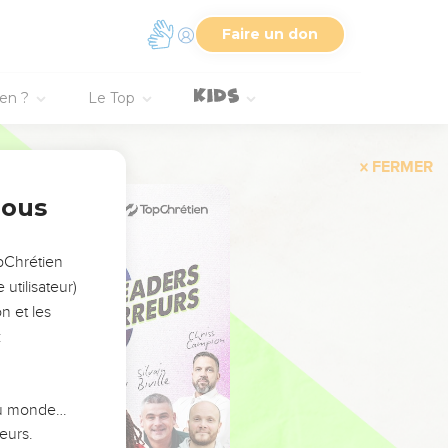
Faire un don
ien ?
Le Top
FERMER
nous
opChrétien
utilisateur)
n et les
:
 du monde…
eurs.