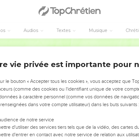
éos
Audios
Textes
Musique
Chrét
re vie privée est importante pour 
NEMENT DE L’ANNÉE !
ÉVITER LES VOTRES ?
sur le bouton « Accepter tous les cookies », vous acceptez que T
traceurs (comme des cookies ou l'identifiant unique de votre compte 
tes, leur impact, leur foi ou leur vision. Mais on voit
s données à caractère personnel (comme vos données de navigatio
fficiles qu'ils ont traversés, alors même que ce sont
 renseignées dans votre compte utilisateur) dans les buts suivants 
audience de notre service
s, et responsables reviennent sur les erreurs
 avancer avec plus de sagesse afin que leurs erreurs
ttre d'utiliser des services tiers tels que de la vidéo, des cartes
un ministère, une équipe, un groupe ou une famille,
ttre d'entrer en contact avec notre service de relation aux utilisat