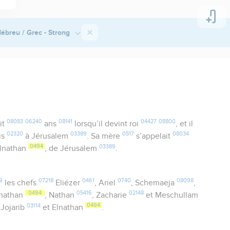
ébreu / Grec - Strong
08083
06240
08141
04427
08800
it
ans
lorsqu’il devint roi
, et il
02320
03389
0517
08034
is
à Jérusalem
. Sa mère
s’appelait
0494
03389
lnathan
, de Jérusalem
.
9
07218
0461
0740
08098
les chefs
Eliézer
, Ariel
, Schemaeja
,
0494
05416
02148
lnathan
, Nathan
, Zacharie
et Meschullam
03114
0494
Jojarib
et Elnathan
.