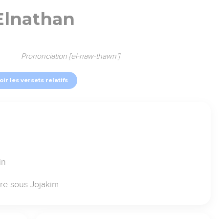
Elnathan
Prononciation [el-naw-thawn']
oir les versets relatifs
in
ire sous Jojakim