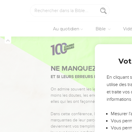
Au quotidien
Bible
Vid
Vot
NE MANQUEZ PAS L’ÉVÉ
ET SI LEURS ERREURS POUVAIENT VOUS 
En cliquant 
utilise des 
On admire souvent les leaders pour leurs réussi
et traite vo
moins les doutes, les erreurs et les saisons di
informations
elles qui les ont façonnés.
Mesurer l'
Dans cette conférence, leaders, entrepreneur
marquantes de leur parcours et les clés pour
Vous perme
deviennent vos tremplins. Que vous guidiez 
Vous perme