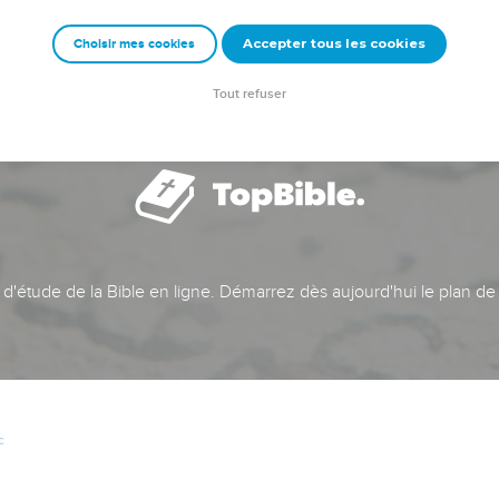
Accepter tous les cookies
Choisir mes cookies
Tout refuser
t d'étude de la Bible en ligne. Démarrez dès aujourd'hui le plan de
c