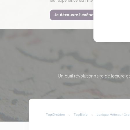
leur expérience est faite pour vous.
Je découvre l’événement
Un outil révolutionnaire de lecture e
TopChrétien
TopBible
Lexique Hébreu / Gre