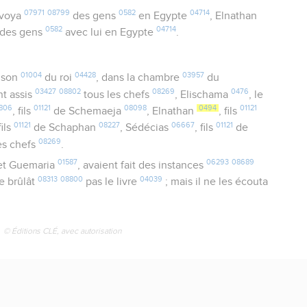
07971
08799
0582
04714
voya
des gens
en Egypte
, Elnathan
0582
04714
t des gens
avec lui en Egypte
.
01004
04428
03957
ison
du roi
, dans la chambre
du
03427
08802
08269
0476
nt assis
tous les chefs
, Elischama
, le
806
01121
08098
0494
01121
, fils
de Schemaeja
, Elnathan
, fils
01121
08227
06667
01121
fils
de Schaphan
, Sédécias
, fils
de
08269
res chefs
.
01587
06293
08689
t Guemaria
, avaient fait des instances
08313
08800
04039
e brûlât
pas le livre
; mais il ne les écouta
© Éditions CLÉ, avec autorisation