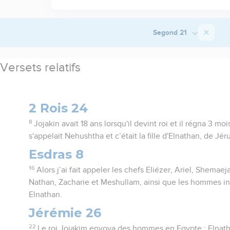
Segond 21
Versets relatifs
2 Rois 24
8
Jojakin avait 18 ans lorsqu'il devint roi et il régna 3 m
s'appelait Nehushtha et c’était la fille d'Elnathan, de Jé
Esdras 8
16
Alors j’ai fait appeler les chefs Eliézer, Ariel, Shemaej
Nathan, Zacharie et Meshullam, ainsi que les hommes inte
Elnathan.
Jérémie 26
22
Le roi Jojakim envoya des hommes en Egypte : Elnatha