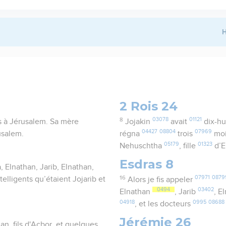
H
2 Rois 24
8
03078
01121
ois à Jérusalem. Sa mère
Jojakin
avait
dix-hu
04427
08804
07969
rusalem.
régna
trois
mo
05179
01323
Nehuschtha
, fille
d’E
Esdras 8
a, Elnathan, Jarib, Elnathan,
16
07971
0879
lligents qu’étaient Jojarib et
Alors je fis appeler
0494
03402
Elnathan
, Jarib
, E
04918
0995
08688
, et les docteurs
Jérémie 26
n, fils d'Acbor, et quelques