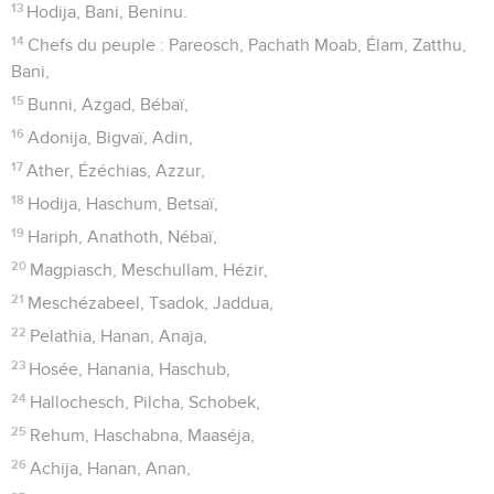
13
Hodija, Bani, Beninu.
14
Chefs du peuple : Pareosch, Pachath Moab, Élam, Zatthu,
Bani,
15
Bunni, Azgad, Bébaï,
16
Adonija, Bigvaï, Adin,
17
Ather, Ézéchias, Azzur,
18
Hodija, Haschum, Betsaï,
19
Hariph, Anathoth, Nébaï,
20
Magpiasch, Meschullam, Hézir,
21
Meschézabeel, Tsadok, Jaddua,
22
Pelathia, Hanan, Anaja,
23
Hosée, Hanania, Haschub,
24
Hallochesch, Pilcha, Schobek,
25
Rehum, Haschabna, Maaséja,
26
Achija, Hanan, Anan,