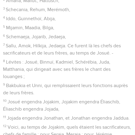
Amaria, Malluc, Hattusch,
3
Schecania, Rehum, Merémoth,
4
Iddo, Guinnethoï, Abija,
5
Mijamin, Maadia, Bilga,
6
Schemaeja, Jojarib, Jedaeja,
7
Sallu, Amok, Hilkija, Jedaeja. Ce furent là les chefs des
sacrificateurs et de leurs frères, au temps de Josué. -
8
Lévites : Josué, Binnuï, Kadmiel, Schérébia, Juda,
Matthania, qui dirigeait avec ses frères le chant des
louanges ;
9
Bakbukia et Unni, qui remplissaient leurs fonctions auprès
de leurs frères.
10
Josué engendra Jojakim, Jojakim engendra Éliaschib,
Éliaschib engendra Jojada,
11
Jojada engendra Jonathan, et Jonathan engendra Jaddua.
12
Voici, au temps de Jojakim, quels étaient les sacrificateurs,
chefs de famille : pour Seraja, Meraja ; pour Jérémie,