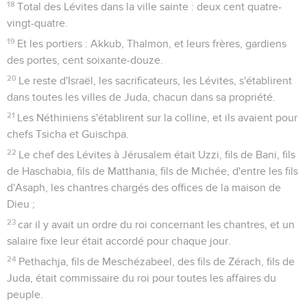
18
Total des Lévites dans la ville sainte : deux cent quatre-
vingt-quatre.
19
Et les portiers : Akkub, Thalmon, et leurs frères, gardiens
des portes, cent soixante-douze.
20
Le reste d'Israël, les sacrificateurs, les Lévites, s'établirent
dans toutes les villes de Juda, chacun dans sa propriété.
21
Les Néthiniens s'établirent sur la colline, et ils avaient pour
chefs Tsicha et Guischpa.
22
Le chef des Lévites à Jérusalem était Uzzi, fils de Bani, fils
de Haschabia, fils de Matthania, fils de Michée, d'entre les fils
d'Asaph, les chantres chargés des offices de la maison de
Dieu ;
23
car il y avait un ordre du roi concernant les chantres, et un
salaire fixe leur était accordé pour chaque jour.
24
Pethachja, fils de Meschézabeel, des fils de Zérach, fils de
Juda, était commissaire du roi pour toutes les affaires du
peuple.