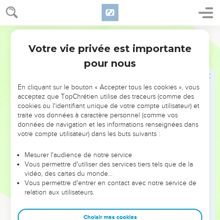
et le thummim.
66
L'assemblée tout entière était de quarante-deux mille trois
cent soixante personnes,
Segond 1910
67
sans compter leurs serviteurs et leurs servantes, au
Votre vie privée est importante
Néhémie
7
nombre de sept mille trois cent trente-sept. Parmi eux se
pour nous
trouvaient deux cent quarante-cinq chantres et chanteuses.
68
Ils avaient sept cent trente-six chevaux, deux cent
En cliquant sur le bouton « Accepter tous les cookies », vous
quarante-cinq mulets,
acceptez que TopChrétien utilise des traceurs (comme des
69
cookies ou l'identifiant unique de votre compte utilisateur) et
quatre cent trente-cinq chameaux, et six mille sept cent
traite vos données à caractère personnel (comme vos
vingt ânes.
données de navigation et les informations renseignées dans
70
Plusieurs des chefs de famille firent des dons pour
votre compte utilisateur) dans les buts suivants :
l'oeuvre. Le gouverneur donna au trésor mille dariques d'or,
Mesurer l'audience de notre service
cinquante coupes, cinq cent trente tuniques sacerdotales.
Vous permettre d'utiliser des services tiers tels que de la
71
Les chefs de familles donnèrent au trésor de l'oeuvre vingt
vidéo, des cartes du monde…
mille dariques d'or et deux mille deux cents mines d'argent.
Vous permettre d'entrer en contact avec notre service de
relation aux utilisateurs.
Esdras fait une lecture publique de la Loi
Choisir mes cookies