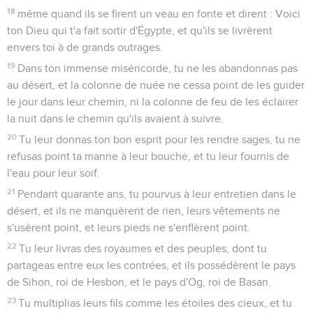
18
même quand ils se firent un veau en fonte et dirent : Voici
ton Dieu qui t'a fait sortir d'Égypte, et qu'ils se livrèrent
envers toi à de grands outrages.
19
Dans ton immense miséricorde, tu ne les abandonnas pas
au désert, et la colonne de nuée ne cessa point de les guider
le jour dans leur chemin, ni la colonne de feu de les éclairer
la nuit dans le chemin qu'ils avaient à suivre.
20
Tu leur donnas ton bon esprit pour les rendre sages, tu ne
refusas point ta manne à leur bouche, et tu leur fournis de
l'eau pour leur soif.
21
Pendant quarante ans, tu pourvus à leur entretien dans le
désert, et ils ne manquèrent de rien, leurs vêtements ne
s'usèrent point, et leurs pieds ne s'enflèrent point.
22
Tu leur livras des royaumes et des peuples, dont tu
partageas entre eux les contrées, et ils possédèrent le pays
de Sihon, roi de Hesbon, et le pays d'Og, roi de Basan.
23
Tu multiplias leurs fils comme les étoiles des cieux, et tu