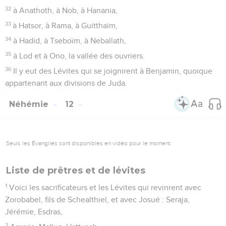
32
à Anathoth, à Nob, à Hanania,
33
à Hatsor, à Rama, à Guitthaïm,
34
à Hadid, à Tseboïm, à Neballath,
35
à Lod et à Ono, la vallée des ouvriers.
36
Il y eut des Lévites qui se joignirent à Benjamin, quoique
appartenant aux divisions de Juda.
Néhémie
12
Seuls les Évangiles sont disponibles en vidéo pour le moment.
Liste de prêtres et de lévites
1
Voici les sacrificateurs et les Lévites qui revinrent avec
Zorobabel, fils de Schealthiel, et avec Josué : Seraja,
Jérémie, Esdras,
2