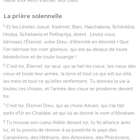
haute voix vers l'Éternel, leur Dieu.
La prière solennelle
5
Et les Lévites Josué, Kadmiel, Bani, Haschabnia, Schérébia,
Hodija, Schebania et Pethachja, dirent : Levez-vous,
bénissez l'Éternel, votre Dieu, d'éternité en éternité ! Que
l'on bénisse ton nom glorieux, qui est au-dessus de toute
bénédiction et de toute louange !
6
C'est toi, Éternel, toi seul, qui as fait les cieux, les cieux des
cieux et toute leur armée, la terre et tout ce qui est sur elle,
les mers et tout ce qu'elles renferment. Tu donnes la vie à
toutes ces choses, et l'armée des cieux se prosterne devant
toi.
7
C'est toi, Éternel Dieu, qui as choisi Abram, qui l'as fait
sortir d'Ur en Chaldée, et qui lui as donné le nom d'Abraham.
8
Tu trouvas son coeur fidèle devant toi, tu fis alliance avec
lui, et tu promis de donner à sa postérité le pays des
Cananéens, des Héthiens, des Amoréens, des Phéréziens,