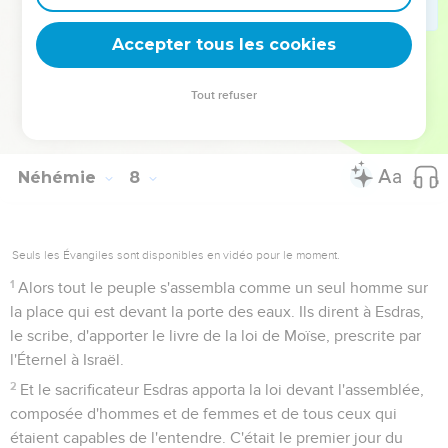
72
Le reste du peuple donna vingt mille dariques d'or, deux
mille mines d'argent, et soixante-sept tuniques sacerdotales.
Accepter tous les cookies
73
Les sacrificateurs et les Lévites, les portiers, les chantres,
les gens du peuple, les Néthiniens et tout Israël s'établirent
Tout refuser
dans leurs villes. Le septième mois arriva, et les enfants
d'Israël étaient dans leurs villes.
Néhémie
8
Seuls les Évangiles sont disponibles en vidéo pour le moment.
1
Alors tout le peuple s'assembla comme un seul homme sur
la place qui est devant la porte des eaux. Ils dirent à Esdras,
le scribe, d'apporter le livre de la loi de Moïse, prescrite par
l'Éternel à Israël.
2
Et le sacrificateur Esdras apporta la loi devant l'assemblée,
composée d'hommes et de femmes et de tous ceux qui
étaient capables de l'entendre. C'était le premier jour du