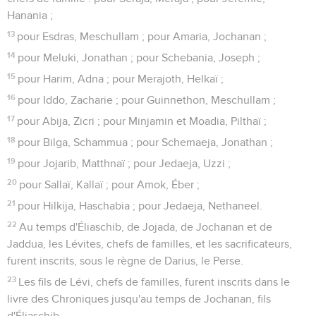
Hanania ;
13
pour Esdras, Meschullam ; pour Amaria, Jochanan ;
14
pour Meluki, Jonathan ; pour Schebania, Joseph ;
15
pour Harim, Adna ; pour Merajoth, Helkaï ;
16
pour Iddo, Zacharie ; pour Guinnethon, Meschullam ;
17
pour Abija, Zicri ; pour Minjamin et Moadia, Pilthaï ;
18
pour Bilga, Schammua ; pour Schemaeja, Jonathan ;
19
pour Jojarib, Matthnaï ; pour Jedaeja, Uzzi ;
20
pour Sallaï, Kallaï ; pour Amok, Éber ;
21
pour Hilkija, Haschabia ; pour Jedaeja, Nethaneel.
22
Au temps d'Éliaschib, de Jojada, de Jochanan et de
Jaddua, les Lévites, chefs de familles, et les sacrificateurs,
furent inscrits, sous le règne de Darius, le Perse.
23
Les fils de Lévi, chefs de familles, furent inscrits dans le
livre des Chroniques jusqu'au temps de Jochanan, fils
d'Éliaschib.