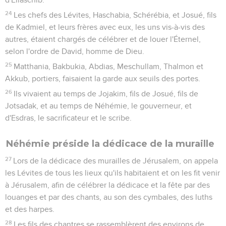
24
Les chefs des Lévites, Haschabia, Schérébia, et Josué, fils
de Kadmiel, et leurs frères avec eux, les uns vis-à-vis des
autres, étaient chargés de célébrer et de louer l'Éternel,
selon l'ordre de David, homme de Dieu.
25
Matthania, Bakbukia, Abdias, Meschullam, Thalmon et
Akkub, portiers, faisaient la garde aux seuils des portes.
26
Ils vivaient au temps de Jojakim, fils de Josué, fils de
Jotsadak, et au temps de Néhémie, le gouverneur, et
d'Esdras, le sacrificateur et le scribe.
Néhémie préside la dédicace de la muraille
27
Lors de la dédicace des murailles de Jérusalem, on appela
les Lévites de tous les lieux qu'ils habitaient et on les fit venir
à Jérusalem, afin de célébrer la dédicace et la fête par des
louanges et par des chants, au son des cymbales, des luths
et des harpes.
28
Les fils des chantres se rassemblèrent des environs de