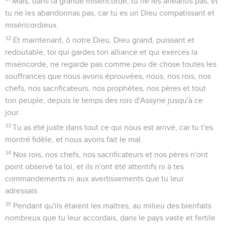
Mais, dans ta grande miséricorde, tu ne les anéantis pas, et
tu ne les abandonnas pas, car tu es un Dieu compatissant et
miséricordieux.
32
Et maintenant, ô notre Dieu, Dieu grand, puissant et
redoutable, toi qui gardes ton alliance et qui exerces la
miséricorde, ne regarde pas comme peu de chose toutes les
souffrances que nous avons éprouvées, nous, nos rois, nos
chefs, nos sacrificateurs, nos prophètes, nos pères et tout
ton peuple, depuis le temps des rois d'Assyrie jusqu'à ce
jour.
33
Tu as été juste dans tout ce qui nous est arrivé, car tu t'es
montré fidèle, et nous avons fait le mal.
34
Nos rois, nos chefs, nos sacrificateurs et nos pères n'ont
point observé ta loi, et ils n'ont été attentifs ni à tes
commandements ni aux avertissements que tu leur
adressais.
35
Pendant qu'ils étaient les maîtres, au milieu des bienfaits
nombreux que tu leur accordais, dans le pays vaste et fertile