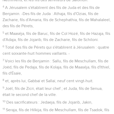
4
A Jérusalem s'établirent des fils de Juda et des fils de
Benjamin. -Des fils de Juda : Athaja, fils d'Ozias, fils de
Zacharie, fils d'Amaria, fils de Schephathia, fils de Mahalaleel,
des fils de Pérets,
5
et Maaséja, fils de Baruc, fils de Col Hozé, fils de Hazaja, fils
d'Adaja, fils de Jojarib, fils de Zacharie, fils de Schiloni.
6
Total des fils de Pérets qui s'établirent à Jérusalem : quatre
cent soixante-huit hommes vaillants. -
7
Voici les fils de Benjamin : Sallu, fils de Meschullam, fils de
Joëd, fils de Pedaja, fils de Kolaja, fils de Maaséja, fils d'Ithiel,
fils d'Ésaïe,
8
et, après lui, Gabbaï et Sallaï, neuf cent vingt-huit.
9
Joël, fils de Zicri, était leur chef ; et Juda, fils de Senua,
était le second chef de la ville.
10
Des sacrificateurs : Jedaeja, fils de Jojarib, Jakin,
11
Seraja, fils de Hilkija, fils de Meschullam, fils de Tsadok, fils