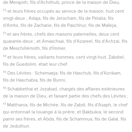
de Merajoth, fils d'Achithub, prince de la maison de Dieu,
12
et leurs frères occupés au service de la maison, huit cent
vingt-deux ; Adaja, fils de Jerocham, fils de Pelalia, fils
d'Amtsi, fils de Zacharie, fils de Paschhur, fils de Malkija,
13
et ses frères, chefs des maisons paternelles, deux cent
quarante-deux ; et Amaschsaï, fils d'Azareel, fils d'Achzaï, fils
de Meschillémoth, fils d'Immer,
14
et leurs frères, vaillants hommes, cent vingt-huit. Zabdiel,
fils de Guedolim, était leur chef.
15
Des Lévites : Schemaeja, fils de Haschub, fils d'Azrikam,
fils de Haschabia, fils de Bunni,
16
Schabbethaï et Jozabad, chargés des affaires extérieures
de la maison de Dieu, et faisant partie des chefs des Lévites ;
17
Matthania, fils de Michée, fils de Zabdi, fils d'Asaph, le chef
qui entonnait la louange à la prière, et Bakbukia, le second
parmi ses frères, et Abda, fils de Schammua, fils de Galal, fils
de Jeduthun.