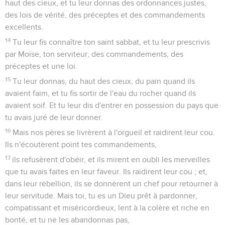
haut des cieux, et tu leur donnas des ordonnances justes,
des lois de vérité, des préceptes et des commandements
excellents.
14
Tu leur fis connaître ton saint sabbat, et tu leur prescrivis
par Moïse, ton serviteur, des commandements, des
préceptes et une loi.
15
Tu leur donnas, du haut des cieux, du pain quand ils
avaient faim, et tu fis sortir de l'eau du rocher quand ils
avaient soif. Et tu leur dis d'entrer en possession du pays que
tu avais juré de leur donner.
16
Mais nos pères se livrèrent à l'orgueil et raidirent leur cou.
Ils n'écoutèrent point tes commandements,
17
ils refusèrent d'obéir, et ils mirent en oubli les merveilles
que tu avais faites en leur faveur. Ils raidirent leur cou ; et,
dans leur rébellion, ils se donnèrent un chef pour retourner à
leur servitude. Mais toi, tu es un Dieu prêt à pardonner,
compatissant et miséricordieux, lent à la colère et riche en
bonté, et tu ne les abandonnas pas,