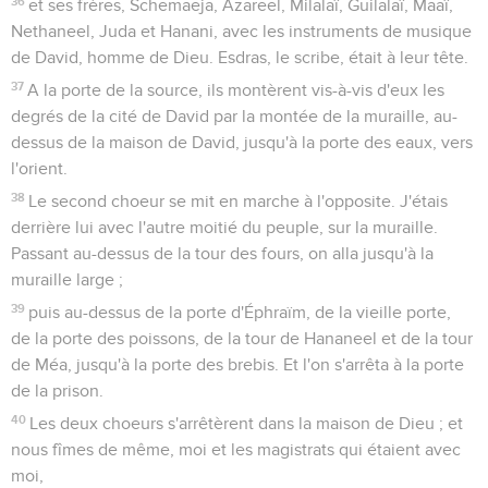
36
et ses frères, Schemaeja, Azareel, Milalaï, Guilalaï, Maaï,
Nethaneel, Juda et Hanani, avec les instruments de musique
de David, homme de Dieu. Esdras, le scribe, était à leur tête.
37
A la porte de la source, ils montèrent vis-à-vis d'eux les
degrés de la cité de David par la montée de la muraille, au-
dessus de la maison de David, jusqu'à la porte des eaux, vers
l'orient.
38
Le second choeur se mit en marche à l'opposite. J'étais
derrière lui avec l'autre moitié du peuple, sur la muraille.
Passant au-dessus de la tour des fours, on alla jusqu'à la
muraille large ;
39
puis au-dessus de la porte d'Éphraïm, de la vieille porte,
de la porte des poissons, de la tour de Hananeel et de la tour
de Méa, jusqu'à la porte des brebis. Et l'on s'arrêta à la porte
de la prison.
40
Les deux choeurs s'arrêtèrent dans la maison de Dieu ; et
nous fîmes de même, moi et les magistrats qui étaient avec
moi,