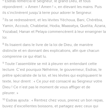
Esdras remercia le Seigneur, le grand Dieu, et tous
répondirent : « Amen ! Amen ! », en élevant les mains. Puis
ils s’inclinèrent jusqu’à terre pour adorer le Seigneur.
7
Ils se redressèrent, et les lévites Yéchoua, Bani, Chérébia,
Yamin, Accoub, Chabbetaï, Hodia, Maasséya, Quelita, Azaria,
Yozabad, Hanan et Pelaya commencèrent à leur enseigner la
loi.
8
Ils lisaient dans le livre de la loi de Dieu, de manière
distincte et en donnant des explications, afin que chacun
comprenne ce qui était lu.
9
Toute l’assemblée se mit à pleurer en entendant cette
lecture. C’est pourquoi Néhémie, le gouverneur, Esdras, le
prêtre spécialiste de la loi, et les lévites qui expliquaient le
texte, leur dirent : « Ce jour est consacré au Seigneur votre
Dieu ! Ce n’est pas le moment de vous affliger et de
pleurer. »
10
Esdras ajouta : « Rentrez chez vous, prenez un bon repas,
buvez d’excellentes boissons, et partagez avec ceux qui