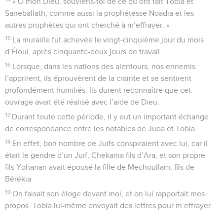
« O mon Dieu, souviens-toi de ce qu’ont fait Tobia et
Saneballath, comme aussi la prophétesse Noadia et les
autres prophètes qui ont cherché à m’effrayer. »
15
La muraille fut achevée le vingt-cinquième jour du mois
d’Éloul, après cinquante-deux jours de travail.
16
Lorsque, dans les nations des alentours, nos ennemis
l’apprirent, ils éprouvèrent de la crainte et se sentirent
profondément humiliés. Ils durent reconnaître que cet
ouvrage avait été réalisé avec l’aide de Dieu.
17
Durant toute cette période, il y eut un important échange
de correspondance entre les notables de Juda et Tobia.
18
En effet, bon nombre de Juifs conspiraient avec lui, car il
était le gendre d’un Juif, Chekania fils d’Ara, et son propre
fils Yohanan avait épousé la fille de Mechoullam, fils de
Bérékia.
19
On faisait son éloge devant moi, et on lui rapportait mes
propos. Tobia lui-même envoyait des lettres pour m’effrayer.