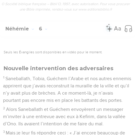
© Société biblique française – Bibli’O, 1997, avec autorisation. Pour vous procurer
une Bible imprimée, rendez-vous sur www.editionsbiblio.fr
Néhémie
6
Seuls les Évangiles sont disponibles en vidéo pour le moment.
Nouvelle intervention des adversaires
1
Saneballath, Tobia, Guéchem l’Arabe et nos autres ennemis
apprirent que j’avais reconstruit la muraille de la ville et qu’il
n’y avait plus de brèches. A ce moment-là, je n’avais
pourtant pas encore mis en place les battants des portes.
2
Alors Saneballath et Guéchem envoyèrent un messager
m’inviter à une entrevue avec eux à Kefirim, dans la vallée
d’Ono. Ils avaient l’intention de me faire du mal.
3
Mais je leur fis répondre ceci : « J’ai encore beaucoup de