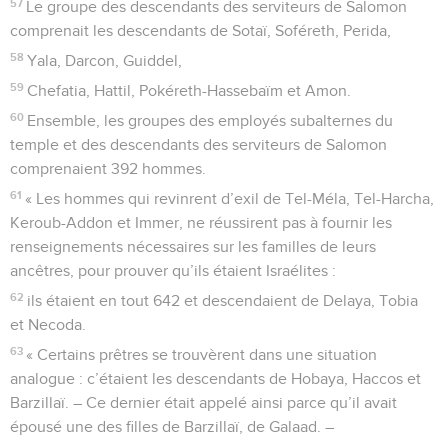
57
Le groupe des descendants des serviteurs de Salomon
comprenait les descendants de Sotaï, Soféreth, Perida,
58
Yala, Darcon, Guiddel,
59
Chefatia, Hattil, Pokéreth-Hassebaïm et Amon.
60
Ensemble, les groupes des employés subalternes du
temple et des descendants des serviteurs de Salomon
comprenaient 392 hommes.
61
« Les hommes qui revinrent d’exil de Tel-Méla, Tel-Harcha,
Keroub-Addon et Immer, ne réussirent pas à fournir les
renseignements nécessaires sur les familles de leurs
ancêtres, pour prouver qu’ils étaient Israélites :
62
ils étaient en tout 642 et descendaient de Delaya, Tobia
et Necoda.
63
« Certains prêtres se trouvèrent dans une situation
analogue : c’étaient les descendants de Hobaya, Haccos et
Barzillaï. – Ce dernier était appelé ainsi parce qu’il avait
épousé une des filles de Barzillaï, de Galaad. –