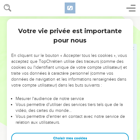
sa colère. Par ailleurs, il se moquait de nous,
34
en déclarant devant ses compatriotes et les soldats de
Samarie : « Qu’est-ce que ces Juifs minables essaient de
Français Courant
faire ? Vont-ils arriver au bout de leur entreprise et offrir des
Votre vie privée est importante
Néhémie
3
sacrifices à leur Dieu ? Vont-ils achever aujourd’hui même
pour nous
leurs travaux de construction, en réutilisant des pierres
arrachées aux tas de décombres incendiés ? »
En cliquant sur le bouton « Accepter tous les cookies », vous
35
Tobia l’Ammonite était à ses côtés ; il s’exclama : « Quelle
acceptez que TopChrétien utilise des traceurs (comme des
construction ! Il suffirait qu’un renard grimpe sur leur mur de
cookies ou l'identifiant unique de votre compte utilisateur) et
traite vos données à caractère personnel (comme vos
pierres pour le démolir ! »
données de navigation et les informations renseignées dans
36
« Seigneur notre Dieu, me suis-je alors écrié, entends
votre compte utilisateur) dans les buts suivants :
comme nos ennemis se moquent de nous ! Fais retomber sur
eux le mépris dont ils nous accablent, livre-les au pillage et à
Mesurer l'audience de notre service
Vous permettre d'utiliser des services tiers tels que de la
la déportation dans un pays étranger !
vidéo, des cartes du monde…
37
Ne pardonne pas leur péché, n’efface pas leur faute : ils
Vous permettre d'entrer en contact avec notre service de
relation aux utilisateurs.
nous ont insultés en face parce que nous rebâtissons la
muraille. »
Choisir mes cookies
38
C’est ainsi que nous avons travaillé à la reconstruction de