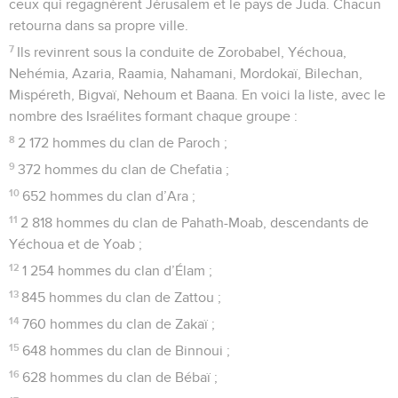
ceux qui regagnèrent Jérusalem et le pays de Juda. Chacun
retourna dans sa propre ville.
7
Ils revinrent sous la conduite de Zorobabel, Yéchoua,
Nehémia, Azaria, Raamia, Nahamani, Mordokaï, Bilechan,
Mispéreth, Bigvaï, Nehoum et Baana. En voici la liste, avec le
nombre des Israélites formant chaque groupe :
8
2 172 hommes du clan de Paroch ;
9
372 hommes du clan de Chefatia ;
10
652 hommes du clan d’Ara ;
11
2 818 hommes du clan de Pahath-Moab, descendants de
Yéchoua et de Yoab ;
12
1 254 hommes du clan d’Élam ;
13
845 hommes du clan de Zattou ;
14
760 hommes du clan de Zakaï ;
15
648 hommes du clan de Binnoui ;
16
628 hommes du clan de Bébaï ;