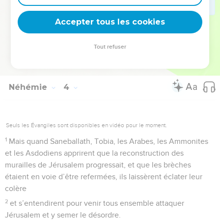
la muraille ; nous l’avons réparée jusqu’à mi-hauteur sur
Accepter tous les cookies
toute sa longueur, car chacun s’y était mis de tout son cœur.
© Société biblique française – Bibli’O, 1997, avec autorisation. Pour vous procurer
Tout refuser
une Bible imprimée, rendez-vous sur www.editionsbiblio.fr
Néhémie
4
Seuls les Évangiles sont disponibles en vidéo pour le moment.
1
Mais quand Saneballath, Tobia, les Arabes, les Ammonites
et les Asdodiens apprirent que la reconstruction des
murailles de Jérusalem progressait, et que les brèches
étaient en voie d’être refermées, ils laissèrent éclater leur
colère
2
et s’entendirent pour venir tous ensemble attaquer
Jérusalem et y semer le désordre.