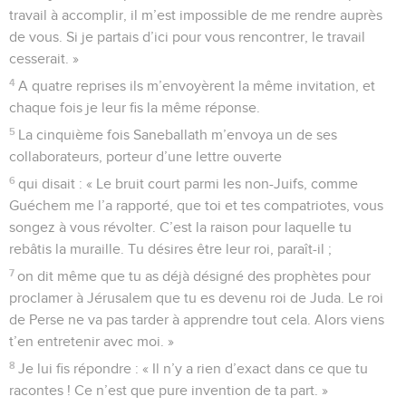
travail à accomplir, il m’est impossible de me rendre auprès
de vous. Si je partais d’ici pour vous rencontrer, le travail
cesserait. »
4
A quatre reprises ils m’envoyèrent la même invitation, et
chaque fois je leur fis la même réponse.
5
La cinquième fois Saneballath m’envoya un de ses
collaborateurs, porteur d’une lettre ouverte
6
qui disait : « Le bruit court parmi les non-Juifs, comme
Guéchem me l’a rapporté, que toi et tes compatriotes, vous
songez à vous révolter. C’est la raison pour laquelle tu
rebâtis la muraille. Tu désires être leur roi, paraît-il ;
7
on dit même que tu as déjà désigné des prophètes pour
proclamer à Jérusalem que tu es devenu roi de Juda. Le roi
de Perse ne va pas tarder à apprendre tout cela. Alors viens
t’en entretenir avec moi. »
8
Je lui fis répondre : « Il n’y a rien d’exact dans ce que tu
racontes ! Ce n’est que pure invention de ta part. »