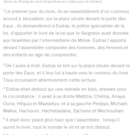
Seuls les Évangiles sont disponibles en vidéo pour le moment.
1
Le premier jour du mois, ils se rassemblèrent d’un commun
accord à Jérusalem, sur la place située devant la porte des
Eaux ; ils demandèrent à Esdras, le prêtre spécialiste de la
loi, d’apporter le livre de la loi que le Seigneur avait donnée
aux Israélites par l’intermédiaire de Moïse. Esdras l’apporta
devant l’assemblée composée des hommes, des femmes et
des enfants en âge de comprendre.
3
De l’aube à midi, Esdras se tint sur la place située devant la
porte des Eaux, et il leur lut à haute voix le contenu du livre.
Tous écoutaient attentivement cette lecture.
4
Esdras était debout sur une estrade en bois, dressée pour
la circonstance ; il avait à sa droite Mattitia, Chéma, Anaya,
Ouria, Hilquia et Maasséya, et à sa gauche Pedaya, Michaël,
Malkia, Hachoum, Hachebadana, Zacharie et Mechoullam.
5
Il était donc placé plus haut que l’assemblée ; lorsqu’il
ouvrit le livre, tout le monde le vit et se tint debout.
6