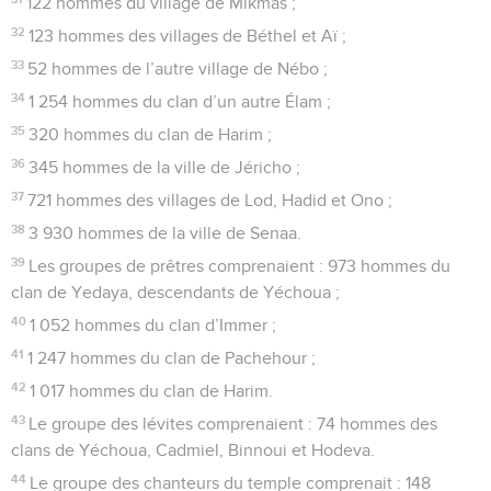
122 hommes du village de Mikmas ;
32
123 hommes des villages de Béthel et Aï ;
33
52 hommes de l’autre village de Nébo ;
34
1 254 hommes du clan d’un autre Élam ;
35
320 hommes du clan de Harim ;
36
345 hommes de la ville de Jéricho ;
37
721 hommes des villages de Lod, Hadid et Ono ;
38
3 930 hommes de la ville de Senaa.
39
Les groupes de prêtres comprenaient : 973 hommes du
clan de Yedaya, descendants de Yéchoua ;
40
1 052 hommes du clan d’Immer ;
41
1 247 hommes du clan de Pachehour ;
42
1 017 hommes du clan de Harim.
43
Le groupe des lévites comprenaient : 74 hommes des
clans de Yéchoua, Cadmiel, Binnoui et Hodeva.
44
Le groupe des chanteurs du temple comprenait : 148