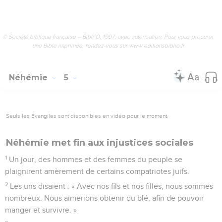
© Société biblique française – Bibli’O, 1997, avec autorisation. Pour vous procurer
une Bible imprimée, rendez-vous sur www.editionsbiblio.fr
Néhémie
5
Seuls les Évangiles sont disponibles en vidéo pour le moment.
Néhémie met fin aux injustices sociales
1
Un jour, des hommes et des femmes du peuple se
plaignirent amèrement de certains compatriotes juifs.
2
Les uns disaient : « Avec nos fils et nos filles, nous sommes
nombreux. Nous aimerions obtenir du blé, afin de pouvoir
manger et survivre. »