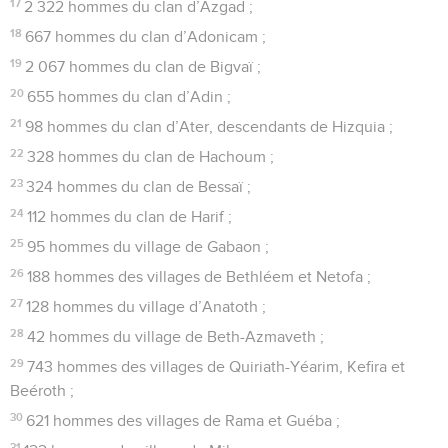
17
2 322 hommes du clan d’Azgad ;
18
667 hommes du clan d’Adonicam ;
19
2 067 hommes du clan de Bigvaï ;
20
655 hommes du clan d’Adin ;
21
98 hommes du clan d’Ater, descendants de Hizquia ;
22
328 hommes du clan de Hachoum ;
23
324 hommes du clan de Bessaï ;
24
112 hommes du clan de Harif ;
25
95 hommes du village de Gabaon ;
26
188 hommes des villages de Bethléem et Netofa ;
27
128 hommes du village d’Anatoth ;
28
42 hommes du village de Beth-Azmaveth ;
29
743 hommes des villages de Quiriath-Yéarim, Kefira et
Beéroth ;
30
621 hommes des villages de Rama et Guéba ;
31