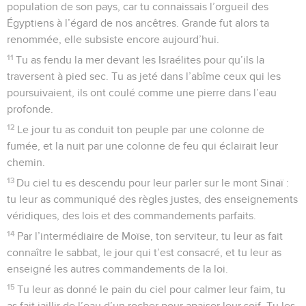
population de son pays, car tu connaissais l’orgueil des
Égyptiens à l’égard de nos ancêtres. Grande fut alors ta
renommée, elle subsiste encore aujourd’hui.
11
Tu as fendu la mer devant les Israélites pour qu’ils la
traversent à pied sec. Tu as jeté dans l’abîme ceux qui les
poursuivaient, ils ont coulé comme une pierre dans l’eau
profonde.
12
Le jour tu as conduit ton peuple par une colonne de
fumée, et la nuit par une colonne de feu qui éclairait leur
chemin.
13
Du ciel tu es descendu pour leur parler sur le mont Sinaï :
tu leur as communiqué des règles justes, des enseignements
véridiques, des lois et des commandements parfaits.
14
Par l’intermédiaire de Moïse, ton serviteur, tu leur as fait
connaître le sabbat, le jour qui t’est consacré, et tu leur as
enseigné les autres commandements de la loi.
15
Tu leur as donné le pain du ciel pour calmer leur faim, tu
as fait jaillir de l’eau d’un rocher pour apaiser leur soif. Tu les