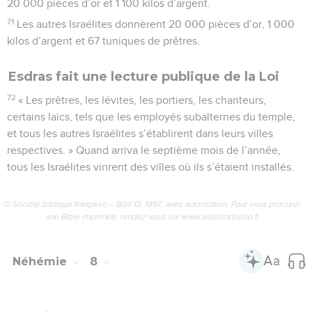
20 000 pièces d’or et 1 100 kilos d’argent.
71
Les autres Israélites donnèrent 20 000 pièces d’or, 1 000
kilos d’argent et 67 tuniques de prêtres.
Esdras fait une lecture publique de la Loi
72
« Les prêtres, les lévites, les portiers, les chanteurs,
certains laïcs, tels que les employés subalternes du temple,
et tous les autres Israélites s’établirent dans leurs villes
respectives. » Quand arriva le septième mois de l’année,
tous les Israélites vinrent des villes où ils s’étaient installés.
© Société biblique française – Bibli’O, 1997, avec autorisation. Pour vous procurer
une Bible imprimée, rendez-vous sur www.editionsbiblio.fr
Néhémie
8