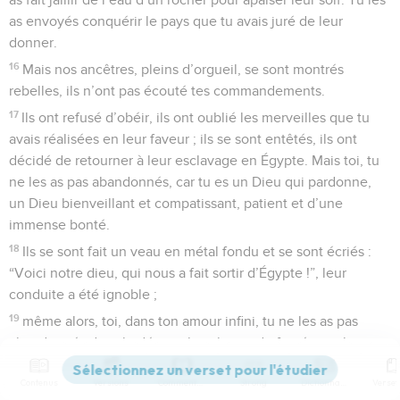
as envoyés conquérir le pays que tu avais juré de leur
donner.
16
Mais nos ancêtres, pleins d’orgueil, se sont montrés
rebelles, ils n’ont pas écouté tes commandements.
17
Ils ont refusé d’obéir, ils ont oublié les merveilles que tu
avais réalisées en leur faveur ; ils se sont entêtés, ils ont
décidé de retourner à leur esclavage en Égypte. Mais toi, tu
ne les as pas abandonnés, car tu es un Dieu qui pardonne,
un Dieu bienveillant et compatissant, patient et d’une
immense bonté.
18
Ils se sont fait un veau en métal fondu et se sont écriés :
“Voici notre dieu, qui nous a fait sortir d’Égypte !”, leur
conduite a été ignoble ;
19
même alors, toi, dans ton amour infini, tu ne les as pas
abandonnés dans le désert : la colonne de fumée qui leur
montrait la route pendant le jour ne s’est pas éloignée d’eux,
Contenus
Versions
Commentaires
Strong
Dictionnaire
ni la colonne de feu qui éclairait leur chemin pendant la nuit.