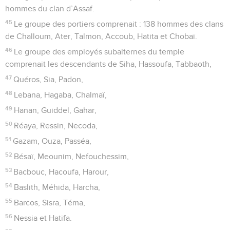
hommes du clan d’Assaf.
45
Le groupe des portiers comprenait : 138 hommes des clans
de Challoum, Ater, Talmon, Accoub, Hatita et Chobaï.
46
Le groupe des employés subalternes du temple
comprenait les descendants de Siha, Hassoufa, Tabbaoth,
47
Quéros, Sia, Padon,
48
Lebana, Hagaba, Chalmaï,
49
Hanan, Guiddel, Gahar,
50
Réaya, Ressin, Necoda,
51
Gazam, Ouza, Passéa,
52
Bésaï, Meounim, Nefouchessim,
53
Bacbouc, Hacoufa, Harour,
54
Baslith, Méhida, Harcha,
55
Barcos, Sisra, Téma,
56
Nessia et Hatifa.