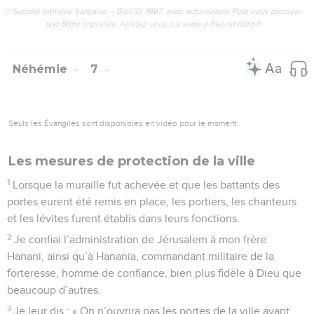
© Société biblique française – Bibli’O, 1997, avec autorisation. Pour vous procurer
une Bible imprimée, rendez-vous sur www.editionsbiblio.fr
Néhémie
7
Seuls les Évangiles sont disponibles en vidéo pour le moment.
Les mesures de protection de la ville
1
Lorsque la muraille fut achevée et que les battants des
portes eurent été remis en place, les portiers, les chanteurs
et les lévites furent établis dans leurs fonctions.
2
Je confiai l’administration de Jérusalem à mon frère
Hanani, ainsi qu’à Hanania, commandant militaire de la
forteresse, homme de confiance, bien plus fidèle à Dieu que
beaucoup d’autres.
3
Je leur dis : « On n’ouvrira pas les portes de la ville avant