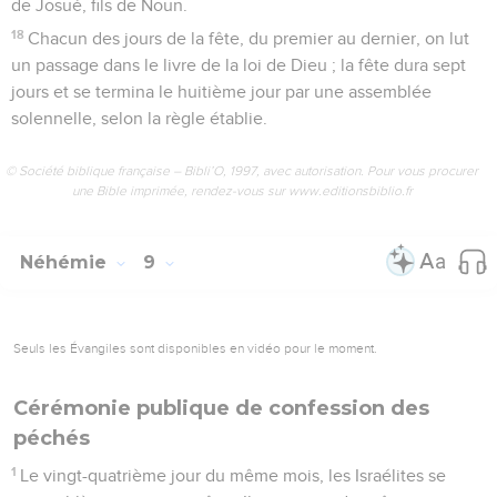
de Josué, fils de Noun.
18
Chacun des jours de la fête, du premier au dernier, on lut
un passage dans le livre de la loi de Dieu ; la fête dura sept
jours et se termina le huitième jour par une assemblée
solennelle, selon la règle établie.
© Société biblique française – Bibli’O, 1997, avec autorisation. Pour vous procurer
une Bible imprimée, rendez-vous sur www.editionsbiblio.fr
Néhémie
9
Seuls les Évangiles sont disponibles en vidéo pour le moment.
Cérémonie publique de confession des
péchés
1
Le vingt-quatrième jour du même mois, les Israélites se