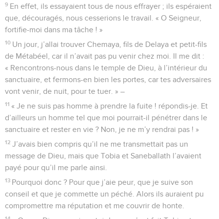
9
En effet, ils essayaient tous de nous effrayer ; ils espéraient
que, découragés, nous cesserions le travail. « O Seigneur,
fortifie-moi dans ma tâche ! »
10
Un jour, j’allai trouver Chemaya, fils de Delaya et petit-fils
de Métabéel, car il n’avait pas pu venir chez moi. Il me dit :
« Rencontrons-nous dans le temple de Dieu, à l’intérieur du
sanctuaire, et fermons-en bien les portes, car tes adversaires
vont venir, de nuit, pour te tuer. » –
11
« Je ne suis pas homme à prendre la fuite ! répondis-je. Et
d’ailleurs un homme tel que moi pourrait-il pénétrer dans le
sanctuaire et rester en vie ? Non, je ne m’y rendrai pas ! »
12
J’avais bien compris qu’il ne me transmettait pas un
message de Dieu, mais que Tobia et Saneballath l’avaient
payé pour qu’il me parle ainsi.
13
Pourquoi donc ? Pour que j’aie peur, que je suive son
conseil et que je commette un péché. Alors ils auraient pu
compromettre ma réputation et me couvrir de honte.
14