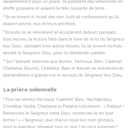
rassemblèrent pour un jeûne. Ils portaient des vêtements en
étoffe grossière et avaient la tête couverte de terre.
2
Ils se tinrent à l’écart des non-Juifs et confessèrent qu’ils
avaient péché, eux et leurs ancêtres.
3
Ensuite ils se relevèrent et écoutèrent debout, pendant
trois heures, la lecture faite dans le livre de la loi du Seigneur
leur Dieu ; pendant trois autres heures, ils se tinrent inclinés
devant le Seigneur Dieu, pour lui demander pardon.
4
Sur l’estrade réservée aux lévites, Yéchoua, Bani, Cadmiel,
Chebania, Bounni, Chérébia, Bani et Kenani se relevèrent et
demandèrent à grands cris le secours du Seigneur leur Dieu.
La prière solennelle
5
Puis les lévites Yéchoua, Cadmiel, Bani, Hachabnéya,
Chérébia, Hodia, Chebania et Petahia s’écrièrent : « Debout !
Remerciez le Seigneur votre Dieu, remerciez-le en tout
temps ! » « Seigneur, que chacun loue ton nom glorieux,
dont la grandeur dépasse tout ce que l’on peut exprimer !