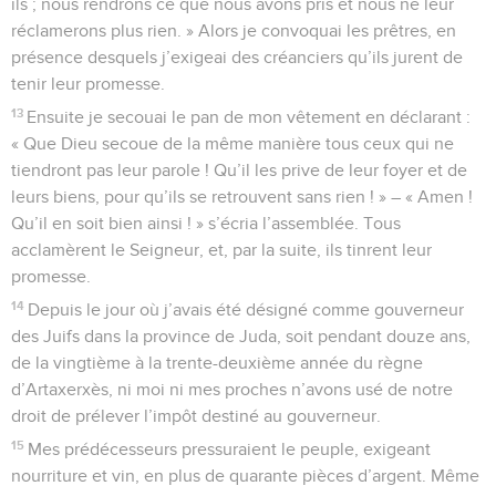
ils ; nous rendrons ce que nous avons pris et nous ne leur
réclamerons plus rien. » Alors je convoquai les prêtres, en
présence desquels j’exigeai des créanciers qu’ils jurent de
tenir leur promesse.
13
Ensuite je secouai le pan de mon vêtement en déclarant :
« Que Dieu secoue de la même manière tous ceux qui ne
tiendront pas leur parole ! Qu’il les prive de leur foyer et de
leurs biens, pour qu’ils se retrouvent sans rien ! » – « Amen !
Qu’il en soit bien ainsi ! » s’écria l’assemblée. Tous
acclamèrent le Seigneur, et, par la suite, ils tinrent leur
promesse.
14
Depuis le jour où j’avais été désigné comme gouverneur
des Juifs dans la province de Juda, soit pendant douze ans,
de la vingtième à la trente-deuxième année du règne
d’Artaxerxès, ni moi ni mes proches n’avons usé de notre
droit de prélever l’impôt destiné au gouverneur.
15
Mes prédécesseurs pressuraient le peuple, exigeant
nourriture et vin, en plus de quarante pièces d’argent. Même