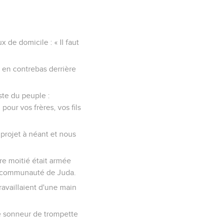
x de domicile : « Il faut
, en contrebas derrière
ste du peuple :
our vos frères, vos fils
 projet à néant et nous
tre moitié était armée
 la communauté de Juda.
ravaillaient d'une main
 le sonneur de trompette