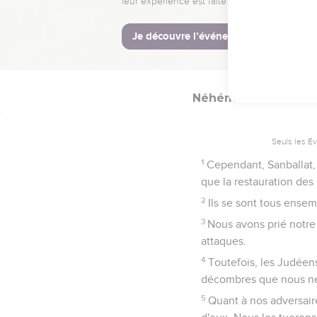
Ne pardonne pas leur 
ceux qui construisent !
38
Nous avons continué à
de sa hauteur, et le peu
Néhémie
4
Seuls les É
1
Cependant, Sanballat, 
que la restauration de
2
Ils se sont tous ense
3
Nous avons prié notre
attaques.
4
Toutefois, les Judéens 
décombres que nous ne p
5
Quant à nos adversaires