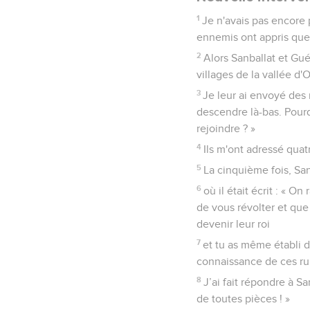
1
Je n'avais pas encore 
ennemis ont appris que j
2
Alors Sanballat et Gu
villages de la vallée d'O
3
Je leur ai envoyé des
descendre là-bas. Pourq
rejoindre ? »
4
Ils m'ont adressé qua
5
La cinquième fois, San
6
où il était écrit : « O
de vous révolter et que 
devenir leur roi
7
et tu as même établi d
connaissance de ces ru
8
J’ai fait répondre à Sa
de toutes pièces ! »