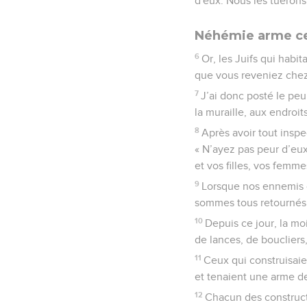
d'eux. Nous les tuerons 
Néhémie arme ceu
6
Or, les Juifs qui habit
que vous reveniez chez
7
J’ai donc posté le peu
la muraille, aux endroits
8
Après avoir tout inspe
« N’ayez pas peur d’eux
et vos filles, vos femme
9
Lorsque nos ennemis o
sommes tous retournés à
10
Depuis ce jour, la moi
de lances, de boucliers
11
Ceux qui construisaie
et tenaient une arme de 
12
Chacun des constructe