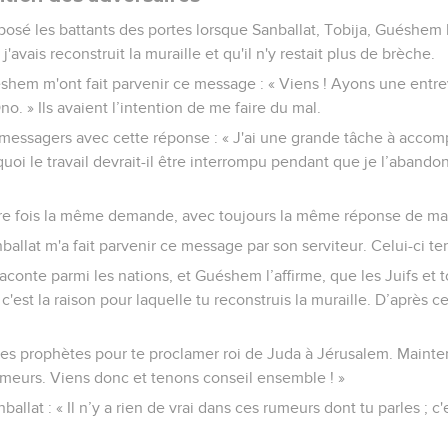
posé les battants des portes lorsque Sanballat, Tobija, Guéshem 
'avais reconstruit la muraille et qu'il n'y restait plus de brèche.
éshem m'ont fait parvenir ce message : « Viens ! Ayons une ent
no. » Ils avaient l’intention de me faire du mal.
 messagers avec cette réponse : « J'ai une grande tâche à accomp
uoi le travail devrait-il être interrompu pendant que je l’abando
tre fois la même demande, avec toujours la même réponse de ma 
ballat m'a fait parvenir ce message par son serviteur. Celui-ci te
n raconte parmi les nations, et Guéshem l’affirme, que les Juifs et t
c'est la raison pour laquelle tu reconstruis la muraille. D’après c
es prophètes pour te proclamer roi de Juda à Jérusalem. Maintena
meurs. Viens donc et tenons conseil ensemble ! »
nballat : « Il n’y a rien de vrai dans ces rumeurs dont tu parles ; c'