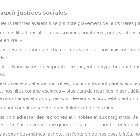
aux injustices sociales
leurs femmes avaient à se plaindre gravement de leurs frères jui
vec nos fils et nos filles, nous sommes nombreux ; nous voulons r
r en vie. »
 Nous devons donner nos champs, nos vignes et nos maisons com
e. »
ent : « Nous avons dû emprunter de l'argent en hypothéquant no
oi.
 est pareille à celle de nos frères, nos enfants sont pareils aux le
et nos filles comme esclaves – plusieurs de nos filles le sont dé
 nos champs et nos vignes sont devenus la propriété d’autrui. »
 prenant connaissance de leurs plaintes et de ces faits,
écision d’adresser des reproches aux nobles et aux magistrats. Je l
rères ! » J’ai convoqué une grande assemblée pour traiter leur sit
Nous avons nous-mêmes racheté, en fonction de nos possibilités, no