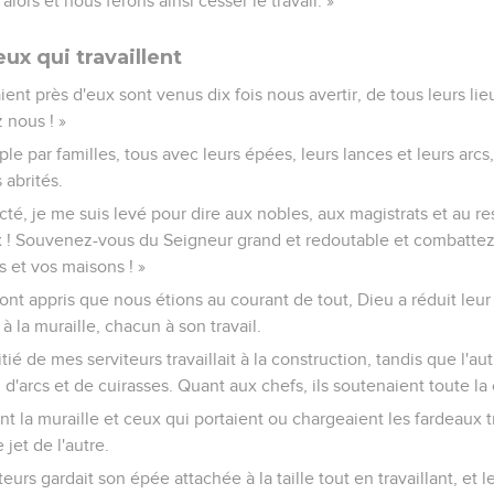
alors et nous ferons ainsi cesser le travail. »
x qui travaillent
aient près d'eux sont venus dix fois nous avertir, de tous leurs lieu
 nous ! »
ple par familles, tous avec leurs épées, leurs lances et leurs arcs
 abrités.
cté, je me suis levé pour dire aux nobles, aux magistrats et au re
 ! Souvenez-vous du Seigneur grand et redoutable et combattez p
s et vos maisons ! »
nt appris que nous étions au courant de tout, Dieu a réduit leur
 la muraille, chacun à son travail.
tié de mes serviteurs travaillait à la construction, tandis que l'au
, d'arcs et de cuirasses. Quant aux chefs, ils soutenaient toute
nt la muraille et ceux qui portaient ou chargeaient les fardeaux t
jet de l'autre.
urs gardait son épée attachée à la taille tout en travaillant, et