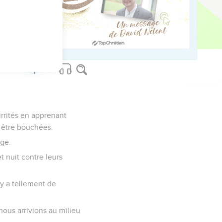
t provoqué de front
olidée jusqu'à la moitié
irrités en apprenant
 être bouchées.
age.
 nuit contre leurs
 y a tellement de
 nous arrivions au milieu