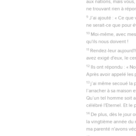
aux nations, mais vous,
ne trouvant rien à répo
9
J’ai ajouté : « Ce que
ne serait-ce que pour év
10
Moi-même, avec mes f
qu'ils nous doivent !
11
Rendez-leur aujourd'hu
avez exigé d'eux, le cen
12
Ils ont répondu : « No
Après avoir appelé les pr
13
j’ai même secoué la 
l’arracher à sa maison 
Qu’un tel homme soit ain
célébré l'Eternel. Et le
14
De plus, dès le jour 
la vingtième année du r
ma parenté n'avons véc