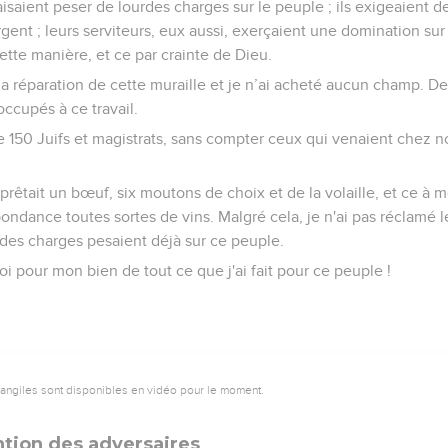
saient peser de lourdes charges sur le peuple ; ils exigeaient de 
rgent ; leurs serviteurs, eux aussi, exerçaient une domination su
 cette manière, et ce par crainte de Dieu.
 la réparation de cette muraille et je n’ai acheté aucun champ. De
ccupés à ce travail.
e 150 Juifs et magistrats, sans compter ceux qui venaient chez n
êtait un bœuf, six moutons de choix et de la volaille, et ce à mes
bondance toutes sortes de vins. Malgré cela, je n'ai pas réclamé 
des charges pesaient déjà sur ce peuple.
i pour mon bien de tout ce que j'ai fait pour ce peuple !
vangiles sont disponibles en vidéo pour le moment.
ntion des adversaires