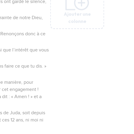
s ont gardé le silence,
Ajouter une
Ajouter une
Ajouter une
Ajouter une
Ajouter une
Ajouter une
rainte de notre Dieu,
colonne
colonne
colonne
colonne
colonne
colonne
é. Renonçons donc à ce
si que l’intérêt que vous
s faire ce que tu dis. »
e manière, pour
er cet engagement !
dit : « Amen ! » et a
ys de Juda, soit depuis
ces 12 ans, ni moi ni