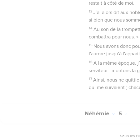
restait à côté de moi.
13
J’ai alors dit aux nob
si bien que nous sommes
14
Au son de la trompett
combattra pour nous. »
15
Nous avons donc pours
l'aurore jusqu'à l'appari
16
A la même époque, j’a
serviteur : montons la g
17
Ainsi, nous ne quitti
qui me suivaient ; chac
Néhémie
5
Seuls les É