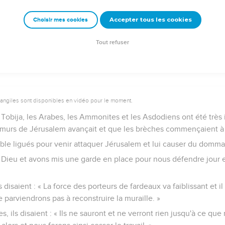
faute et que leur péché ne soit pas effacé devant toi, car ils on
Accepter tous les cookies
Choisir mes cookies
 reconstruire la muraille de telle sorte qu’elle soit partout cons
ple a pris ce travail à cœur.
Tout refuser
vangiles sont disponibles en vidéo pour le moment.
Tobija, les Arabes, les Ammonites et les Asdodiens ont été très 
s murs de Jérusalem avançait et que les brèches commençaient à
mble ligués pour venir attaquer Jérusalem et lui causer du domm
 Dieu et avons mis une garde en place pour nous défendre jour et
disaient : « La force des porteurs de fardeaux va faiblissant et il
arviendrons pas à reconstruire la muraille. »
, ils disaient : « Ils ne sauront et ne verront rien jusqu'à ce que