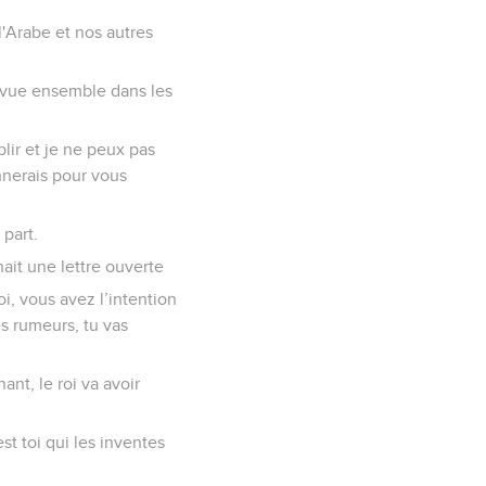
l'Arabe et nos autres
revue ensemble dans les
lir et je ne peux pas
nnerais pour vous
part.
nait une lettre ouverte
oi, vous avez l’intention
es rumeurs, tu vas
nt, le roi va avoir
est toi qui les inventes