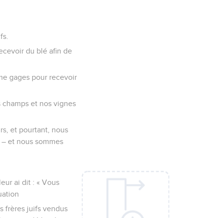
fs.
ecevoir du blé afin de
me gages pour recevoir
s champs et nos vignes
urs, et pourtant, nous
jà – et nous sommes
eur ai dit : « Vous
uation
s frères juifs vendus