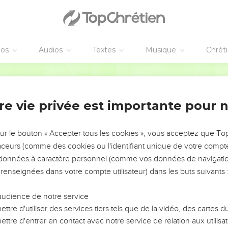
près eux, Meshullam, fils de Bérékia, a travaillé en face de sa ch
 orfèvre, a travaillé jusqu'à la maison des serviteurs du temple e
 et jusqu'à la chambre à l'étage qui se trouve au coin.
éos
Audios
Textes
Musique
Chrét
archands ont travaillé entre la chambre à l'étage qui se trouve au
Segond 21
eulent arrêter les travaux
re vie privée est importante pour 
pris que nous étions en train de reconstruire la muraille, il s’est
est moqué des Juifs
sur le bouton « Accepter tous les cookies », vous acceptez que T
rères et devant les soldats de Samarie : « Que font donc ces misér
traceurs (comme des cookies ou l'identifiant unique de votre compte 
offrir des sacrifices ? Vont-ils finir leur tâche dans la journée ? Vo
s données à caractère personnel (comme vos données de navigatio
 des tas de poussière et réduites en cendres ? »
 renseignées dans votre compte utilisateur) dans les buts suivants 
t à côté de lui. Il a dit : « Qu’ils construisent seulement leur mura
la fera crouler ! »
audience de notre service
ec quel mépris on nous traite ! Fais retomber leurs insultes sur le
ttre d'utiliser des services tiers tels que de la vidéo, des cartes
on !
ttre d'entrer en contact avec notre service de relation aux utilisat