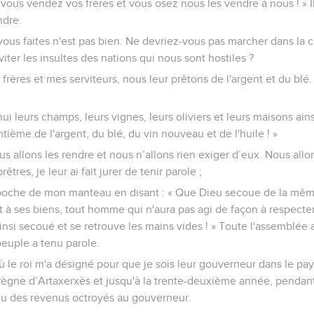
 vous vendez vos frères et vous osez nous les vendre à nous ! » Il
ndre.
 vous faites n'est pas bien. Ne devriez-vous pas marcher dans la c
iter les insultes des nations qui nous sont hostiles ?
rères et mes serviteurs, nous leur prêtons de l'argent et du bl
i leurs champs, leurs vignes, leurs oliviers et leurs maisons ain
tième de l'argent, du blé, du vin nouveau et de l'huile ! »
us allons les rendre et nous n’allons rien exiger d’eux. Nous allon
êtres, je leur ai fait jurer de tenir parole ;
poche de mon manteau en disant : « Que Dieu secoue de la mêm
et à ses biens, tout homme qui n'aura pas agi de façon à respect
si secoué et se retrouve les mains vides ! » Toute l'assemblée a 
 peuple a tenu parole.
où le roi m'a désigné pour que je sois leur gouverneur dans le pa
ègne d’Artaxerxès et jusqu'à la trente-deuxième année, pendant 
u des revenus octroyés au gouverneur.