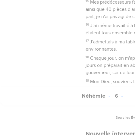
15
Mes prédécesseurs fai
ainsi que 40 pièces d'a
part, je n'ai pas agi de
16
J'ai même travaillé à
étaient tous ensemble o
17
J'admettais à ma tabl
environnantes.
18
Chaque jour, on m'appr
jours on préparait en a
gouverneur, car de lour
19
Mon Dieu, souviens-to
Néhémie
6
Seuls les É
Nouvelle interve