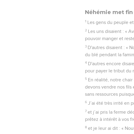
Néhémie met fin 
1
Les gens du peuple et 
2
Les uns disaient : « A
pouvoir manger et reste
3
D'autres disaient : «
du blé pendant la famin
4
D'autres encore disai
pour payer le tribut du r
5
En réalité, notre chair
devons vendre nos fils 
sans ressources puisque
6
J’ai été très irrité en
7
et j’ai pris la ferme d
prêtez à intérêt à vos f
8
et je leur ai dit : « 