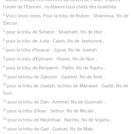
l'ordre de l'Eternel ; ils étaient tous chefs des Israélites.
4
Voici leurs noms. Pour la tribu de Ruben : Shammua, fils de
Zaccur ;
5
pour la tribu de Siméon : Shaphath, fils de Hori ;
6
pour la tribu de Juda : Caleb, fils de Jephunné ;
7
pour la tribu d'Issacar : Jigual, fils de Joseph ;
8
pour la tribu d'Ephraïm : Hosée, fils de Nun ;
9
pour la tribu de Benjamin : Palthi, fils de Raphu ;
10
pour la tribu de Zabulon : Gaddiel, fils de Sodi ;
11
pour la tribu de Joseph, la tribu de Manassé : Gaddi, fils de
Susi ;
12
pour la tribu de Dan : Ammiel, fils de Guemalli ;
13
pour la tribu d'Aser : Sethur, fils de Micaël ;
14
pour la tribu de Nephthali : Nachbi, fils de Vophsi ;
15
pour la tribu de Gad : Guéuel, fils de Maki.