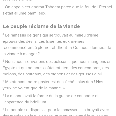
3
On appela cet endroit Tabeéra parce que le feu de l'Eternel
s'était allumé parmi eux.
Le peuple réclame de la viande
4
Le ramassis de gens qui se trouvait au milieu d'Israël
éprouva des désirs. Les Israélites eux-mêmes
recommencèrent à pleurer et dirent : « Qui nous donnera de
la viande à manger ?
5
Nous nous souvenons des poissons que nous mangions en
Egypte et qui ne nous coûtaient rien, des concombres, des
melons, des poireaux, des oignons et des gousses d’ail.
6
Maintenant, notre gosier est desséché : plus rien ! Nos
yeux ne voient que de la manne. »
7
La manne avait la forme de la graine de coriandre et
l'apparence du bdellium.
8
Le peuple se dispersait pour la ramasser. Il la broyait avec
des meules ou la pilait dans un mortier ; puis il la cuisait au