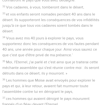
connaîtront le pays que vous avez dédaigné.
32
Vos cadavres, à vous, tomberont dans le désert,
33
et vos enfants seront nomades pendant 40 ans dans le
désert. Ils supporteront les conséquences de vos infidélités
jusqu'à ce que tous vos cadavres soient tombés dans le
désert.
34
Vous avez mis 40 jours à explorer le pays, vous
supporterez donc les conséquences de vos fautes pendant
40 ans, une année pour chaque jour. Ainsi vous saurez ce
que c'est que d'être privé de ma présence.’
35
Moi, l'Eternel, j'ai parlé et c'est ainsi que je traiterai cette
méchante assemblée qui s'est réunie contre moi : ils seront
détruits dans ce désert, ils y mourront. »
36
Les hommes que Moïse avait envoyés pour explorer le
pays et qui, à leur retour, avaient fait murmurer toute
l'assemblée contre lui en dénigrant le pays,
37
ces hommes qui avaient dénigré le pays moururent
frappés d'un fléau devant l'Eternel.