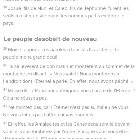
38
Josué, fils de Nun, et Caleb, fils de Jephunné, furent les
seuls à rester en vie parmi les hommes partis explorer le
pays.
Le peuple désobéit de nouveau
39
Moïse rapporta ces paroles à tous les Israélites et le
peuple mena grand deuil.
40
Ils se levèrent de bon matin et montèrent au sommet de la
montagne en disant : « Nous voici ! Nous monterons à
l’endroit dont l'Eternel a parlé. En effet, nous avons péché. »
41
Moïse dit : « Pourquoi enfreignez-vous l'ordre de l'Eternel ?
Cela ne réussira pas.
42
Ne montez pas, car l'Eternel n'est pas au milieu de vous.
Ne vous faites pas battre par vos ennemis.
43
En effet, les Amalécites et les Cananéens sont là devant
vous et vous tomberez par l'épée. Puisque vous vous êtes
détournés de lui, l'Eternel ne sera pas avec vous. »