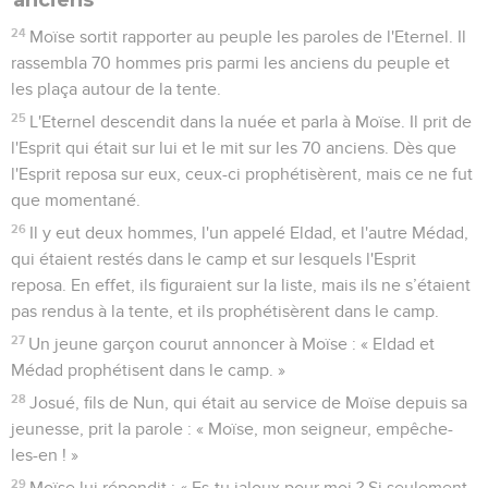
24
Moïse sortit rapporter au peuple les paroles de l'Eternel. Il
rassembla 70 hommes pris parmi les anciens du peuple et
les plaça autour de la tente.
25
L'Eternel descendit dans la nuée et parla à Moïse. Il prit de
l'Esprit qui était sur lui et le mit sur les 70 anciens. Dès que
l'Esprit reposa sur eux, ceux-ci prophétisèrent, mais ce ne fut
que momentané.
26
Il y eut deux hommes, l'un appelé Eldad, et l'autre Médad,
qui étaient restés dans le camp et sur lesquels l'Esprit
reposa. En effet, ils figuraient sur la liste, mais ils ne s’étaient
pas rendus à la tente, et ils prophétisèrent dans le camp.
27
Un jeune garçon courut annoncer à Moïse : « Eldad et
Médad prophétisent dans le camp. »
28
Josué, fils de Nun, qui était au service de Moïse depuis sa
jeunesse, prit la parole : « Moïse, mon seigneur, empêche-
les-en ! »
29
Moïse lui répondit : « Es-tu jaloux pour moi ? Si seulement