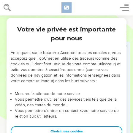
Moïse cherche un guide pour le voyage
29
Moïse dit à Hobab, le fils de son beau-père madianite
Réuel : « Nous partons pour l’endroit que l’Eternel a déclaré
Segond 21
vouloir nous donner. Viens avec nous et nous te ferons du
Votre vie privée est importante
Nombres
10
bien, car l'Eternel a promis de faire du bien à Israël. »
pour nous
30
Hobab lui répondit : « Je ne viendrai pas, j'irai au contraire
dans mon pays et dans ma patrie. »
En cliquant sur le bouton « Accepter tous les cookies », vous
31
Moïse dit : « Ne nous quitte pas, je t’en prie. Puisque tu
acceptez que TopChrétien utilise des traceurs (comme des
cookies ou l'identifiant unique de votre compte utilisateur) et
connais les endroits où nous campons dans le désert, tu
traite vos données à caractère personnel (comme vos
nous serviras de guide.
données de navigation et les informations renseignées dans
32
Et si tu viens avec nous, nous te ferons jouir du bien que
votre compte utilisateur) dans les buts suivants :
l'Eternel nous fera. »
Mesurer l'audience de notre service
33
Ils partirent de la montagne de l'Eternel et marchèrent trois
Vous permettre d'utiliser des services tiers tels que de la
jours. L'arche de l'alliance de l'Eternel partit devant eux et fit
vidéo, des cartes du monde…
Vous permettre d'entrer en contact avec notre service de
une marche de trois jours pour leur chercher un lieu de
relation aux utilisateurs.
repos.
34
La nuée de l'Eternel se trouvait au-dessus d'eux pendant
Choisir mes cookies