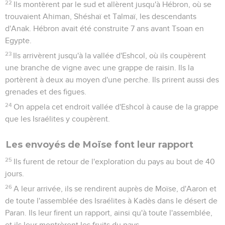
22
Ils montèrent par le sud et allèrent jusqu'à Hébron, où se
trouvaient Ahiman, Shéshaï et Talmaï, les descendants
d'Anak. Hébron avait été construite 7 ans avant Tsoan en
Egypte.
23
Ils arrivèrent jusqu'à la vallée d'Eshcol, où ils coupèrent
une branche de vigne avec une grappe de raisin. Ils la
portèrent à deux au moyen d'une perche. Ils prirent aussi des
grenades et des figues.
24
On appela cet endroit vallée d'Eshcol à cause de la grappe
que les Israélites y coupèrent.
Les envoyés de Moïse font leur rapport
25
Ils furent de retour de l'exploration du pays au bout de 40
jours.
26
A leur arrivée, ils se rendirent auprès de Moïse, d'Aaron et
de toute l'assemblée des Israélites à Kadès dans le désert de
Paran. Ils leur firent un rapport, ainsi qu'à toute l'assemblée,
et ils leur montrèrent les fruits du pays.