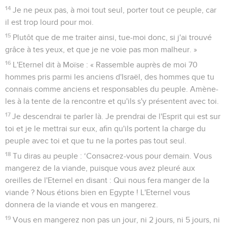
14
Je ne peux pas, à moi tout seul, porter tout ce peuple, car
il est trop lourd pour moi.
15
Plutôt que de me traiter ainsi, tue-moi donc, si j'ai trouvé
grâce à tes yeux, et que je ne voie pas mon malheur. »
16
L'Eternel dit à Moïse : « Rassemble auprès de moi 70
hommes pris parmi les anciens d'Israël, des hommes que tu
connais comme anciens et responsables du peuple. Amène-
les à la tente de la rencontre et qu'ils s'y présentent avec toi.
17
Je descendrai te parler là. Je prendrai de l'Esprit qui est sur
toi et je le mettrai sur eux, afin qu'ils portent la charge du
peuple avec toi et que tu ne la portes pas tout seul.
18
Tu diras au peuple : ‘Consacrez-vous pour demain. Vous
mangerez de la viande, puisque vous avez pleuré aux
oreilles de l'Eternel en disant : Qui nous fera manger de la
viande ? Nous étions bien en Egypte ! L'Eternel vous
donnera de la viande et vous en mangerez.
19
Vous en mangerez non pas un jour, ni 2 jours, ni 5 jours, ni