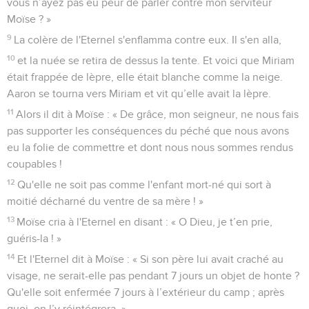
vous n’ayez pas eu peur de parler contre mon serviteur
Moïse ? »
9
La colère de l'Eternel s'enflamma contre eux. Il s'en alla,
10
et la nuée se retira de dessus la tente. Et voici que Miriam
était frappée de lèpre, elle était blanche comme la neige.
Aaron se tourna vers Miriam et vit qu’elle avait la lèpre.
11
Alors il dit à Moïse : « De grâce, mon seigneur, ne nous fais
pas supporter les conséquences du péché que nous avons
eu la folie de commettre et dont nous nous sommes rendus
coupables !
12
Qu'elle ne soit pas comme l'enfant mort-né qui sort à
moitié décharné du ventre de sa mère ! »
13
Moïse cria à l'Eternel en disant : « O Dieu, je t’en prie,
guéris-la ! »
14
Et l'Eternel dit à Moïse : « Si son père lui avait craché au
visage, ne serait-elle pas pendant 7 jours un objet de honte ?
Qu'elle soit enfermée 7 jours à l’extérieur du camp ; après
quoi, on l’y réintégrera. »