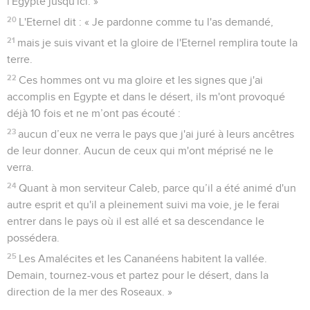
l'Egypte jusqu'ici. »
20
L'Eternel dit : « Je pardonne comme tu l'as demandé,
21
mais je suis vivant et la gloire de l'Eternel remplira toute la
terre.
22
Ces hommes ont vu ma gloire et les signes que j'ai
accomplis en Egypte et dans le désert, ils m'ont provoqué
déjà 10 fois et ne m’ont pas écouté :
23
aucun d’eux ne verra le pays que j'ai juré à leurs ancêtres
de leur donner. Aucun de ceux qui m'ont méprisé ne le
verra.
24
Quant à mon serviteur Caleb, parce qu’il a été animé d'un
autre esprit et qu'il a pleinement suivi ma voie, je le ferai
entrer dans le pays où il est allé et sa descendance le
possédera.
25
Les Amalécites et les Cananéens habitent la vallée.
Demain, tournez-vous et partez pour le désert, dans la
direction de la mer des Roseaux. »