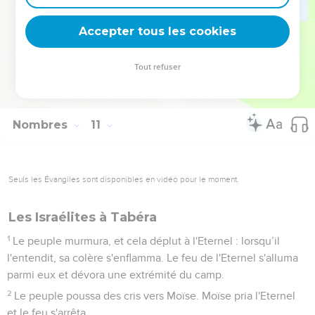
le jour lorsqu'ils partaient du camp.
35
Quand l'arche partait, Moïse disait : * « Lève-toi, Eternel, et
Accepter tous les cookies
que tes ennemis soient dispersés ! Que ceux qui te
détestent prennent la fuite devant toi ! »
Tout refuser
36
Et quand on la posait, il disait : « Reviens, Eternel, vers les
dizaines et dizaines de milliers d'Israël ! »
Nombres
11
Seuls les Évangiles sont disponibles en vidéo pour le moment.
Les Israélites à Tabéra
1
Le peuple murmura, et cela déplut à l'Eternel : lorsqu’il
l'entendit, sa colère s'enflamma. Le feu de l'Eternel s'alluma
parmi eux et dévora une extrémité du camp.
2
Le peuple poussa des cris vers Moïse. Moïse pria l'Eternel
et le feu s'arrêta.