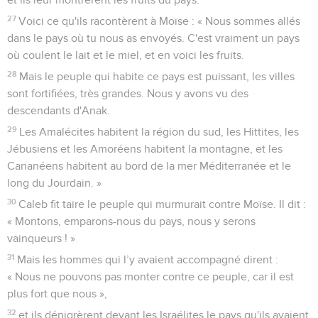
27
Voici ce qu'ils racontèrent à Moïse : « Nous sommes allés
dans le pays où tu nous as envoyés. C'est vraiment un pays
où coulent le lait et le miel, et en voici les fruits.
28
Mais le peuple qui habite ce pays est puissant, les villes
sont fortifiées, très grandes. Nous y avons vu des
descendants d'Anak.
29
Les Amalécites habitent la région du sud, les Hittites, les
Jébusiens et les Amoréens habitent la montagne, et les
Cananéens habitent au bord de la mer Méditerranée et le
long du Jourdain. »
30
Caleb fit taire le peuple qui murmurait contre Moïse. Il dit :
« Montons, emparons-nous du pays, nous y serons
vainqueurs ! »
31
Mais les hommes qui l’y avaient accompagné dirent :
« Nous ne pouvons pas monter contre ce peuple, car il est
plus fort que nous »,
32
et ils dénigrèrent devant les Israélites le pays qu'ils avaient