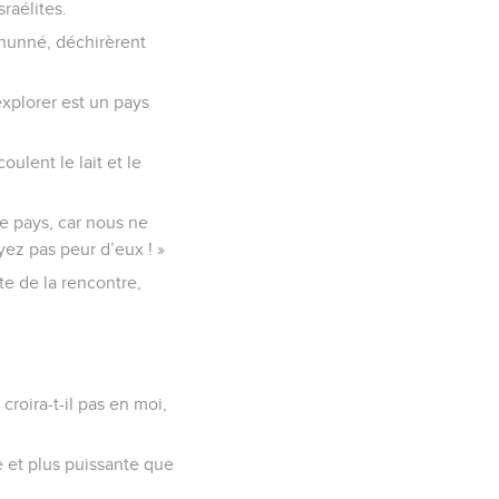
raélites.
phunné, déchirèrent
explorer est un pays
oulent le lait et le
ce pays, car nous ne
yez pas peur d’eux ! »
nte de la rencontre,
croira-t-il pas en moi,
de et plus puissante que