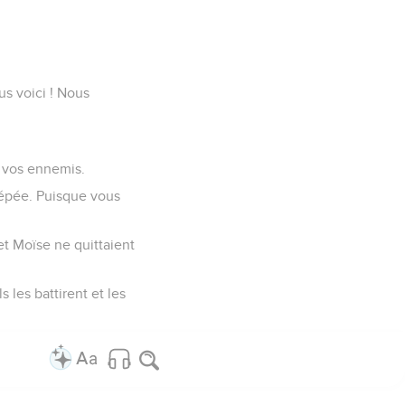
us voici ! Nous
r vos ennemis.
'épée. Puisque vous
et Moïse ne quittaient
 les battirent et les