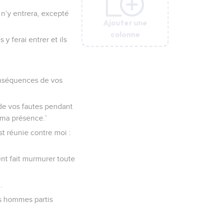
 n’y entrera, excepté
Ajouter une
Ajouter une
Ajouter une
Ajouter une
Ajouter une
colonne
colonne
colonne
colonne
colonne
y ferai entrer et ils
onséquences de vos
de vos fautes pendant
 ma présence.’
est réunie contre moi :
ent fait murmurer toute
.
les hommes partis