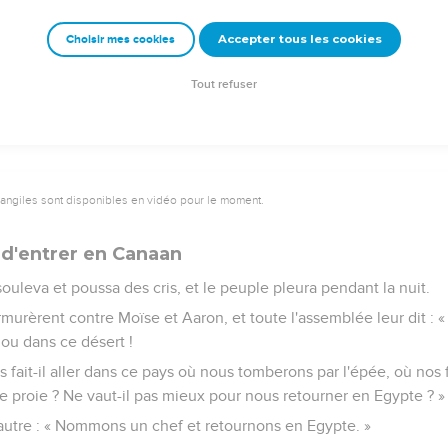
.
Accepter tous les cookies
Choisir mes cookies
éants, les descendants d'Anak qui sont issus des géants. A nos 
relles. »
Tout refuser
vangiles sont disponibles en vidéo pour le moment.
 d'entrer en Canaan
ouleva et poussa des cris, et le peuple pleura pendant la nuit.
rmurèrent contre Moïse et Aaron, et toute l'assemblée leur dit : 
ou dans ce désert !
s fait-il aller dans ce pays où nous tomberons par l'épée, où nos
 proie ? Ne vaut-il pas mieux pour nous retourner en Egypte ? »
à l'autre : « Nommons un chef et retournons en Egypte. »