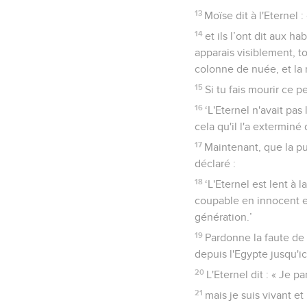
13
Moïse dit à l'Eternel 
14
et ils l’ont dit aux h
apparais visiblement, to
colonne de nuée, et la 
15
Si tu fais mourir ce p
16
‘L'Eternel n'avait pas
cela qu'il l'a exterminé 
17
Maintenant, que la p
déclaré :
18
‘L'Eternel est lent à l
coupable en innocent et 
génération.’
19
Pardonne la faute de
depuis l'Egypte jusqu'ici
20
L'Eternel dit : « Je
21
mais je suis vivant et 