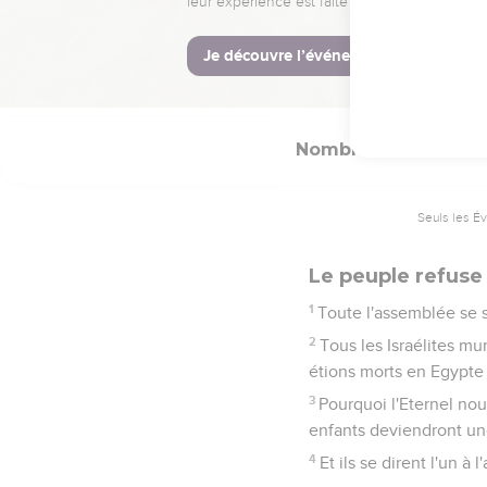
hommes de haute taille
33
Nous y avons vu les g
étions comme des saute
Nombres
14
Seuls les É
Le peuple refuse
1
Toute l'assemblée se s
2
Tous les Israélites mu
étions morts en Egypte 
3
Pourquoi l'Eternel nou
enfants deviendront une
4
Et ils se dirent l'un 