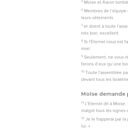
5
Moïse et Aaron tombère
6
Membres de l’équipe qu
leurs vêtements
7
et dirent à toute l'as
très bon, excellent.
8
Si l'Eternel nous est f
miel.
9
Seulement, ne vous ré
ferons d’eux qu’une bou
10
Toute l'assemblée parl
devant tous les Israélite
Moïse demande p
11
L'Eternel dit à Moïse 
malgré tous les signes q
12
Je le frapperai par la
lui. »