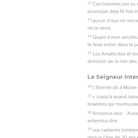
22
Ces hommes ont vu ma 
provoqué déjà 10 fois e
23
aucun d’eux ne verra 
ne le verra.
24
Quant à mon serviteur
le ferai entrer dans le 
25
Les Amalécites et le
direction de la mer des
Le Seigneur inte
26
L'Eternel dit à Moïse 
27
« Jusqu'à quand lais
Israélites qui murmurai
28
Annonce-leur : ‘Aussi
entendus dire :
29
vos cadavres tombero
depuis l'âge de 20 ans