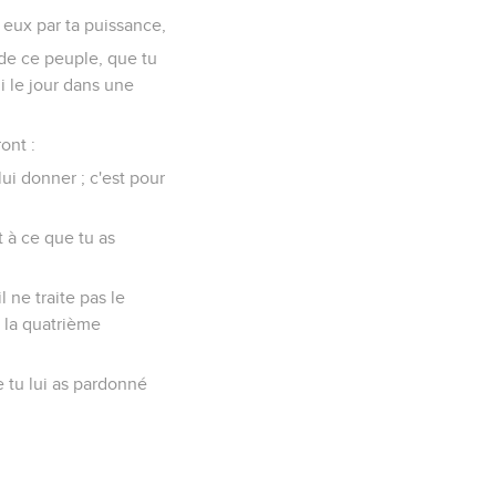
z eux par ta puissance,
u de ce peuple, que tu
ui le jour dans une
ont :
lui donner ; c'est pour
 à ce que tu as
l ne traite pas le
t la quatrième
 tu lui as pardonné