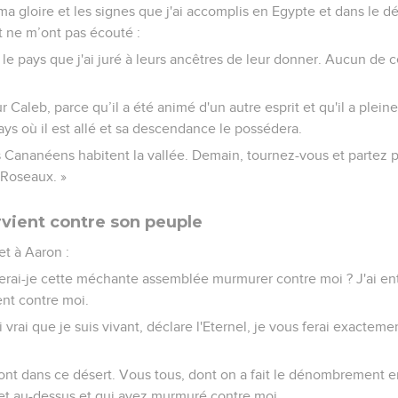
gloire et les signes que j'ai accomplis en Egypte et dans le dés
t ne m’ont pas écouté :
le pays que j'ai juré à leurs ancêtres de leur donner. Aucun de 
 Caleb, parce qu’il a été animé d'un autre esprit et qu'il a plein
pays où il est allé et sa descendance le possédera.
s Cananéens habitent la vallée. Demain, tournez-vous et partez po
 Roseaux. »
rvient contre son peuple
et à Aaron :
serai-je cette méchante assemblée murmurer contre moi ? J'ai en
ent contre moi.
 vrai que je suis vivant, déclare l'Eternel, je vous ferai exacteme
nt dans ce désert. Vous tous, dont on a fait le dénombrement 
 et au-dessus et qui avez murmuré contre moi,