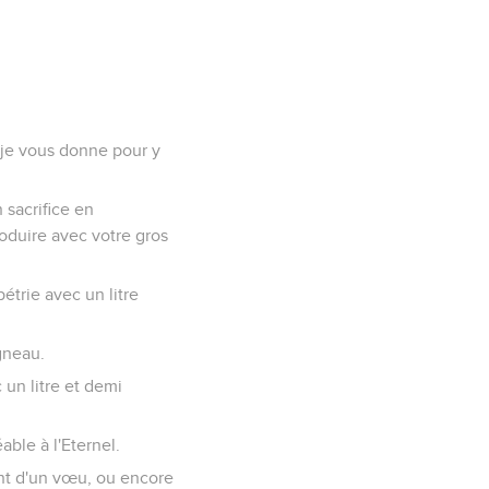
e je vous donne pour y
n sacrifice en
oduire avec votre gros
pétrie avec un litre
agneau.
 un litre et demi
able à l'Eternel.
nt d'un vœu, ou encore