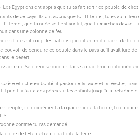
: « Les Egyptiens ont appris que tu as fait sortir ce peuple de che
abitants de ce pays. Ils ont appris que toi, l'Eternel, tu es au milie
i, l'Eternel, que ta nuée se tient sur lui, que tu marches devant l
nuit dans une colonne de feu.
euple d’un seul coup, les nations qui ont entendu parler de toi dir
 le pouvoir de conduire ce peuple dans le pays qu'il avait juré de 
dans le désert.’
uissance du Seigneur se montre dans sa grandeur, conformément
a colère et riche en bonté, il pardonne la faute et la révolte, mais i
il punit la faute des pères sur les enfants jusqu'à la troisième e
 ce peuple, conformément à la grandeur de ta bonté, tout comme
. »
 pardonne comme tu l'as demandé,
la gloire de l'Eternel remplira toute la terre.