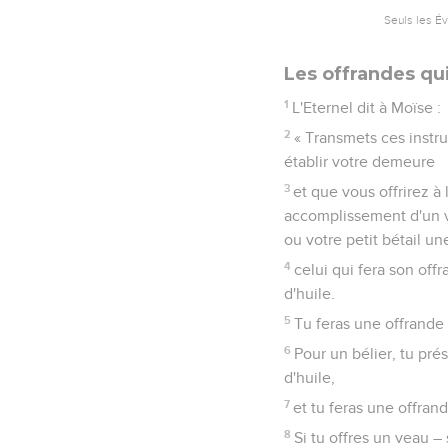
Seuls les É
Les offrandes qu
1
L'Eternel dit à Moïse :
2
« Transmets ces instr
établir votre demeure
3
et que vous offrirez à 
accomplissement d'un vœ
ou votre petit bétail un
4
celui qui fera son offr
d'huile.
5
Tu feras une offrande 
6
Pour un bélier, tu prés
d'huile,
7
et tu feras une offran
8
Si tu offres un veau 