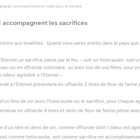
vangiles sont disponibles en vidéo pour le moment.
i accompagnent les sacrifices
uctions aux Israélites : Quand vous serez entrés dans le pays qu
l'Eternel un sacrifice passé par le feu – soit un holocauste, soit u
u ou en offrande volontaire, ou bien lors de vos fêtes, pour pr
e odeur agréable à l'Eternel –
ande à l'Eternel présentera en offrande 2 litres de fleur de farine 
d'un litre de vin avec l'holocauste ou le sacrifice, pour chaque 
enteras en offrande 4 litres et demi de fleur de farine pétrie avec
de d’un litre et demi de vin, comme offrande dont l’odeur est agré
– soit comme holocauste, soit comme sacrifice en accomplisseme