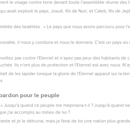
nt le visage contre terre devant toute l'assemblée réunie des Is
i avait exploré le pays, Josué, fils de Nun, et Caleb, fils de Je
semblée des Israélites : « Le pays que nous avons parcouru pour l'
avorable, il nous y conduira et nous le donnera. C'est un pays où c
voltez pas contre l'Eternel et n’ayez pas peur des habitants de 
chée. Ils n'ont plus de protection et l'Eternel est avec nous. N’a
ait de les lapider lorsque la gloire de l'Eternel apparut sur la te
s.
ardon pour le peuple
: « Jusqu'à quand ce peuple me méprisera-t-il ? Jusqu'à quand ne 
ue j'ai accomplis au milieu de lui ?
 peste et je le détruirai, mais je ferai de toi une nation plus gran