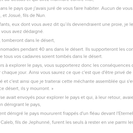
ans le pays que j'avais juré de vous faire habiter. Aucun de vous
 et Josué, fils de Nun.
ants, eux dont vous avez dit qu’ils deviendraient une proie, je les 
e vous avez dédaigné.
, tomberont dans le désert,
t nomades pendant 40 ans dans le désert. Ils supporteront les c
que tous vos cadavres soient tombés dans le désert.
rs à explorer le pays, vous supporterez donc les conséquences 
chaque jour. Ainsi vous saurez ce que c'est que d'être privé de
arlé et c'est ainsi que je traiterai cette méchante assemblée qui s'
ce désert, ils y mourront. »
avait envoyés pour explorer le pays et qui, à leur retour, avai
en dénigrant le pays,
nt dénigré le pays moururent frappés d'un fléau devant l'Eternel
t Caleb, fils de Jephunné, furent les seuls à rester en vie parmi 