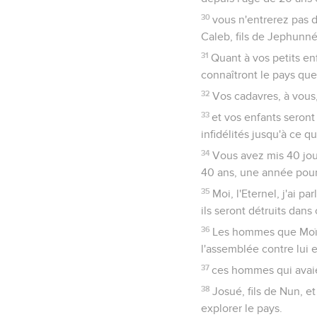
30
vous n'entrerez pas d
Caleb, fils de Jephunné,
31
Quant à vos petits enf
connaîtront le pays qu
32
Vos cadavres, à vous
33
et vos enfants seron
infidélités jusqu'à ce 
34
Vous avez mis 40 jou
40 ans, une année pour 
35
Moi, l'Eternel, j'ai p
ils seront détruits dans 
36
Les hommes que Moïse 
l'assemblée contre lui 
37
ces hommes qui avaie
38
Josué, fils de Nun, e
explorer le pays.