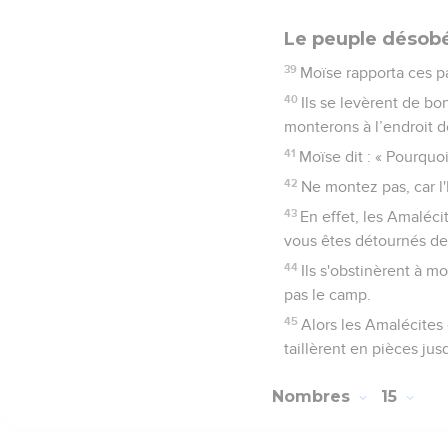
Le peuple désob
39
Moïse rapporta ces pa
40
Ils se levèrent de b
monterons à l’endroit do
41
Moïse dit : « Pourquoi
42
Ne montez pas, car l'
43
En effet, les Amaléc
vous êtes détournés de l
44
Ils s'obstinèrent à m
pas le camp.
45
Alors les Amalécites 
taillèrent en pièces ju
Nombres
15