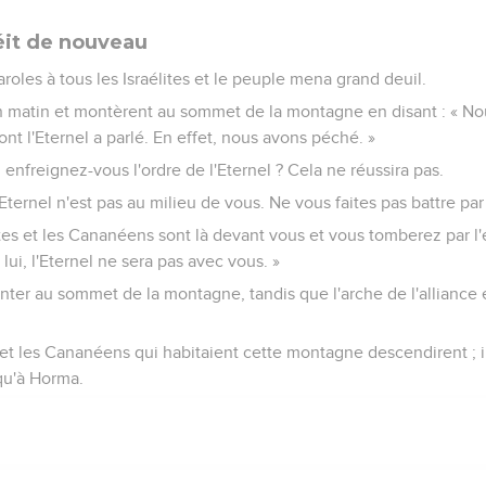
éit de nouveau
roles à tous les Israélites et le peuple mena grand deuil.
on matin et montèrent au sommet de la montagne en disant : « No
nt l'Eternel a parlé. En effet, nous avons péché. »
 enfreignez-vous l'ordre de l'Eternel ? Cela ne réussira pas.
Eternel n'est pas au milieu de vous. Ne vous faites pas battre pa
ites et les Cananéens sont là devant vous et vous tomberez par l
ui, l'Eternel ne sera pas avec vous. »
onter au sommet de la montagne, tandis que l'arche de l'alliance 
et les Cananéens qui habitaient cette montagne descendirent ; ils
squ'à Horma.