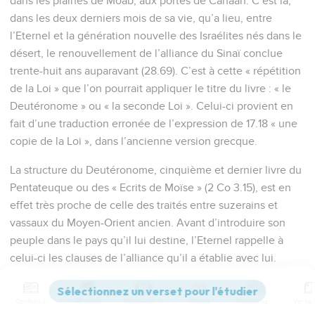
dans les plaines de Moab, aux portes de Canaan. C’est là,
dans les deux derniers mois de sa vie, qu’a lieu, entre
l’Eternel et la génération nouvelle des Israélites nés dans le
désert, le renouvellement de l’alliance du Sinaï conclue
trente-huit ans auparavant (28.69). C’est à cette « répétition
de la Loi » que l’on pourrait appliquer le titre du livre : « le
Deutéronome » ou « la seconde Loi ». Celui-ci provient en
fait d’une traduction erronée de l’expression de 17.18 « une
copie de la Loi », dans l’ancienne version grecque.
La structure du Deutéronome, cinquième et dernier livre du
Pentateuque ou des « Ecrits de Moïse » (2 Co 3.15), est en
effet très proche de celle des traités entre suzerains et
vassaux du Moyen-Orient ancien. Avant d’introduire son
peuple dans le pays qu’il lui destine, l’Eternel rappelle à
celui-ci les clauses de l’alliance qu’il a établie avec lui.
Après le préambule (1.1-5) vient le prologue historique (1.6 à
Contenus
Versions
Commentaires
Strong
Dictionnaire
4.43). Moïse y retrace les événements essentiels des