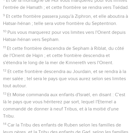
Et de la montagne de Hor vous marquerez pour vos limites
l'entrée de Hamath ; et cette frontière se rendra vers Tsédad.
9
Et cette frontière passera jusqu'à Ziphron, et elle aboutira à
Hatsar-hénan ; telle sera votre frontière du Septentrion.
10
Puis vous marquerez pour vos limites vers l'Orient depuis
Hatsar-hénan vers Sepham.
11
Et cette frontière descendra de Sepham à Riblat, du côté
de l'Orient de Hajin ; et cette frontière descendra et
s'étendra le long de la mer de Kinnereth vers l'Orient.
12
Et cette frontière descendra au Jourdain, et se rendra à la
mer salée ; tel sera le pays que vous aurez selon ses limites
tout autour.
13
Et Moïse commanda aux enfants d'Israël, en disant : C'est
là le pays que vous hériterez par sort, lequel l'Eternel a
commandé de donner à neuf Tribus, et à la moitié d'une
Tribu.
14
Car la Tribu des enfants de Ruben selon les familles de
leurs pères, et la Tribu des enfants de Gad, selon les familles