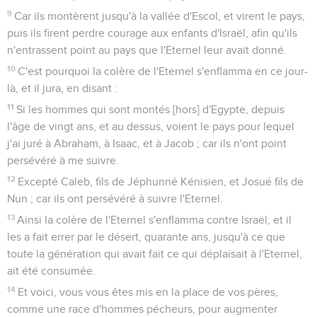
9
Car ils montèrent jusqu'à la vallée d'Escol, et virent le pays,
puis ils firent perdre courage aux enfants d'Israël, afin qu'ils
n'entrassent point au pays que l'Eternel leur avait donné.
10
C'est pourquoi la colère de l'Eternel s'enflamma en ce jour-
là, et il jura, en disant :
11
Si les hommes qui sont montés [hors] d'Egypte, depuis
l'âge de vingt ans, et au dessus, voient le pays pour lequel
j'ai juré à Abraham, à Isaac, et à Jacob ; car ils n'ont point
persévéré à me suivre.
12
Excepté Caleb, fils de Jéphunné Kénisien, et Josué fils de
Nun ; car ils ont persévéré à suivre l'Eternel.
13
Ainsi la colère de l'Eternel s'enflamma contre Israël, et il
les a fait errer par le désert, quarante ans, jusqu'à ce que
toute la génération qui avait fait ce qui déplaisait à l'Eternel,
ait été consumée.
14
Et voici, vous vous êtes mis en la place de vos pères,
comme une race d'hommes pécheurs, pour augmenter