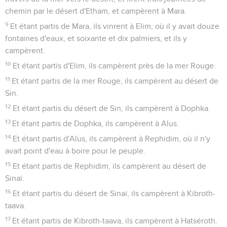
chemin par le désert d'Etham, et campèrent à Mara.
9
Et étant partis de Mara, ils vinrent à Elim, où il y avait douze
fontaines d'eaux, et soixante et dix palmiers, et ils y
campèrent.
10
Et étant partis d'Elim, ils campèrent près de la mer Rouge.
11
Et étant partis de la mer Rouge, ils campèrent au désert de
Sin.
12
Et étant partis du désert de Sin, ils campèrent à Dophka.
13
Et étant partis de Dophka, ils campèrent à Alus.
14
Et étant partis d'Alus, ils campèrent à Rephidim, où il n'y
avait point d'eau à boire pour le peuple.
15
Et étant partis de Rephidim, ils campèrent au désert de
Sinaï.
16
Et étant partis du désert de Sinaï, ils campèrent à Kibroth-
taava.
17
Et étant partis de Kibroth-taava, ils campèrent à Hatséroth.