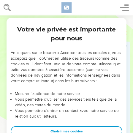
Une offrande volontaire pour Dieu
48
Et les capitaines qui avaient charge des milliers de
Martin
l'armée, tant les chefs des milliers, que les chefs des
centaines, s'approchèrent de Moïse,
Votre vie privée est importante
Nombres
31
49
Et lui dirent : Tes serviteurs ont fait le compte des gens de
pour nous
guerre qui sont sous notre charge, et il ne s'en manque pas
un seul.
En cliquant sur le bouton « Accepter tous les cookies », vous
acceptez que TopChrétien utilise des traceurs (comme des
50
C'est pourquoi nous offrons l'offrande de l'Eternel, chacun
cookies ou l'identifiant unique de votre compte utilisateur) et
ce qu'il s'est trouvé avoir, des joyaux d'or, des jarretières, des
traite vos données à caractère personnel (comme vos
bracelets, des anneaux, des pendants d'oreilles, et des
données de navigation et les informations renseignées dans
colliers, afin de faire propitiation pour nos personnes devant
votre compte utilisateur) dans les buts suivants :
l'Eternel.
Mesurer l'audience de notre service
51
Et Moïse et Eléazar le Sacrificateur reçurent d'eux l'or,
Vous permettre d'utiliser des services tiers tels que de la
[savoir] toute pièce d'ouvrage.
vidéo, des cartes du monde…
Vous permettre d'entrer en contact avec notre service de
52
Et tout l'or de l'offrande élevée qui fut présenté à l'Eternel
relation aux utilisateurs.
de la part des chefs de milliers et des chefs de centaines,
[montait à] seize mille sept cent cinquante sicles.
Choisir mes cookies