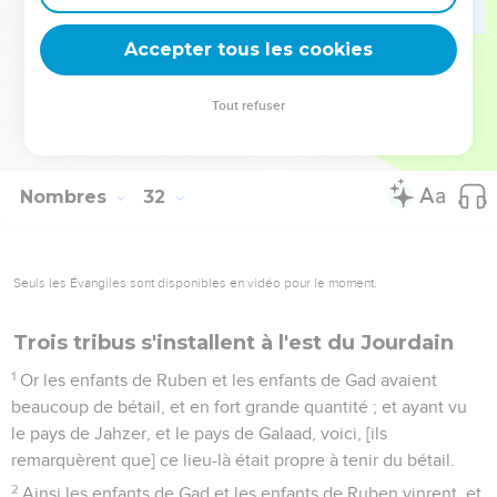
53
[Or] les gens de guerre retinrent chacun pour soi ce qu'ils
avaient pillé.
Accepter tous les cookies
54
Moïse donc et Eléazar le Sacrificateur prirent des chefs de
milliers et [des chefs] de centaines cet or-là, et l'apportèrent
Tout refuser
au Tabernacle d'assignation, [en] mémorial pour les enfants
d'Israël, devant l'Eternel.
Nombres
32
Seuls les Évangiles sont disponibles en vidéo pour le moment.
Trois tribus s'installent à l'est du Jourdain
1
Or les enfants de Ruben et les enfants de Gad avaient
beaucoup de bétail, et en fort grande quantité ; et ayant vu
le pays de Jahzer, et le pays de Galaad, voici, [ils
remarquèrent que] ce lieu-là était propre à tenir du bétail.
2
Ainsi les enfants de Gad et les enfants de Ruben vinrent, et