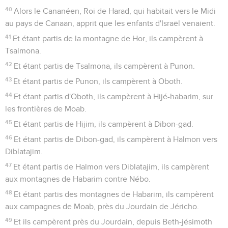
40
Alors le Cananéen, Roi de Harad, qui habitait vers le Midi
au pays de Canaan, apprit que les enfants d'Israël venaient.
41
Et étant partis de la montagne de Hor, ils campèrent à
Tsalmona.
42
Et étant partis de Tsalmona, ils campèrent à Punon.
43
Et étant partis de Punon, ils campèrent à Oboth.
44
Et étant partis d'Oboth, ils campèrent à Hijé-habarim, sur
les frontières de Moab.
45
Et étant partis de Hijim, ils campèrent à Dibon-gad.
46
Et étant partis de Dibon-gad, ils campèrent à Halmon vers
Diblatajim.
47
Et étant partis de Halmon vers Diblatajim, ils campèrent
aux montagnes de Habarim contre Nébo.
48
Et étant partis des montagnes de Habarim, ils campèrent
aux campagnes de Moab, près du Jourdain de Jéricho.
49
Et ils campèrent près du Jourdain, depuis Beth-jésimoth