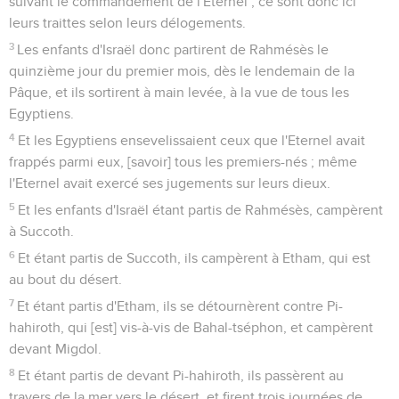
suivant le commandement de l'Eternel ; ce sont donc ici
leurs traittes selon leurs délogements.
3
Les enfants d'Israël donc partirent de Rahmésès le
quinzième jour du premier mois, dès le lendemain de la
Pâque, et ils sortirent à main levée, à la vue de tous les
Egyptiens.
4
Et les Egyptiens ensevelissaient ceux que l'Eternel avait
frappés parmi eux, [savoir] tous les premiers-nés ; même
l'Eternel avait exercé ses jugements sur leurs dieux.
5
Et les enfants d'Israël étant partis de Rahmésès, campèrent
à Succoth.
6
Et étant partis de Succoth, ils campèrent à Etham, qui est
au bout du désert.
7
Et étant partis d'Etham, ils se détournèrent contre Pi-
hahiroth, qui [est] vis-à-vis de Bahal-tséphon, et campèrent
devant Migdol.
8
Et étant partis de devant Pi-hahiroth, ils passèrent au
travers de la mer vers le désert, et firent trois journées de