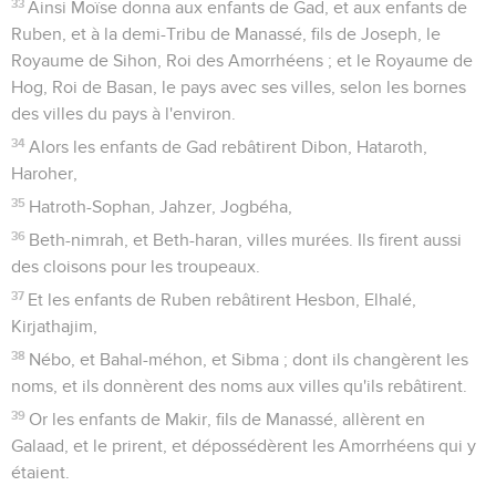
33
Ainsi Moïse donna aux enfants de Gad, et aux enfants de
Ruben, et à la demi-Tribu de Manassé, fils de Joseph, le
Royaume de Sihon, Roi des Amorrhéens ; et le Royaume de
Hog, Roi de Basan, le pays avec ses villes, selon les bornes
des villes du pays à l'environ.
34
Alors les enfants de Gad rebâtirent Dibon, Hataroth,
Haroher,
35
Hatroth-Sophan, Jahzer, Jogbéha,
36
Beth-nimrah, et Beth-haran, villes murées. Ils firent aussi
des cloisons pour les troupeaux.
37
Et les enfants de Ruben rebâtirent Hesbon, Elhalé,
Kirjathajim,
38
Nébo, et Bahal-méhon, et Sibma ; dont ils changèrent les
noms, et ils donnèrent des noms aux villes qu'ils rebâtirent.
39
Or les enfants de Makir, fils de Manassé, allèrent en
Galaad, et le prirent, et dépossédèrent les Amorrhéens qui y
étaient.