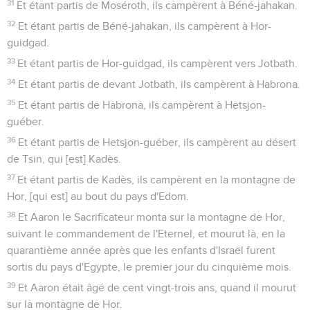
31
Et étant partis de Moséroth, ils campèrent à Béné-jahakan.
32
Et étant partis de Béné-jahakan, ils campèrent à Hor-
guidgad.
33
Et étant partis de Hor-guidgad, ils campèrent vers Jotbath.
34
Et étant partis de devant Jotbath, ils campèrent à Habrona.
35
Et étant partis de Habrona, ils campèrent à Hetsjon-
guéber.
36
Et étant partis de Hetsjon-guéber, ils campèrent au désert
de Tsin, qui [est] Kadès.
37
Et étant partis de Kadès, ils campèrent en la montagne de
Hor, [qui est] au bout du pays d'Edom.
38
Et Aaron le Sacrificateur monta sur la montagne de Hor,
suivant le commandement de l'Eternel, et mourut là, en la
quarantième année après que les enfants d'Israël furent
sortis du pays d'Egypte, le premier jour du cinquième mois.
39
Et Aaron était âgé de cent vingt-trois ans, quand il mourut
sur la montagne de Hor.