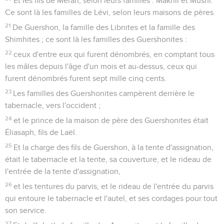
Et les fils de Merari, selon leurs familles : Makhli et Mushi.
Ce sont là les familles de Lévi, selon leurs maisons de pères.
21
De Guershon, la famille des Libnites et la famille des
Shimhites ; ce sont là les familles des Guershonites :
22
ceux d'entre eux qui furent dénombrés, en comptant tous
les mâles depuis l'âge d'un mois et au-dessus, ceux qui
furent dénombrés furent sept mille cinq cents.
23
Les familles des Guershonites campèrent derrière le
tabernacle, vers l'occident ;
24
et le prince de la maison de père des Guershonites était
Éliasaph, fils de Laël.
25
Et la charge des fils de Guershon, à la tente d'assignation,
était le tabernacle et la tente, sa couverture, et le rideau de
l'entrée de la tente d'assignation,
26
et les tentures du parvis, et le rideau de l'entrée du parvis
qui entoure le tabernacle et l'autel, et ses cordages pour tout
son service.
27