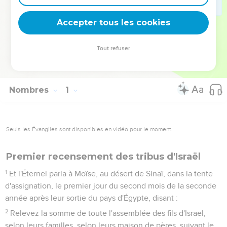
l’a été pour Israël dans le désert, « Dieu est fidèle » (1 Co
10.13).
Accepter tous les cookies
La Bible Du Semeur Copyright © 1992, 1999 by Biblica, Inc.® Used by
Tout refuser
permission. All rights reserved worldwide.
Nombres
1
Seuls les Évangiles sont disponibles en vidéo pour le moment.
Premier recensement des tribus d'Israël
1
Et l'Éternel parla à Moïse, au désert de Sinaï, dans la tente
d'assignation, le premier jour du second mois de la seconde
année après leur sortie du pays d'Égypte, disant :
2
Relevez la somme de toute l'assemblée des fils d'Israël,
selon leurs familles, selon leurs maison de pères, suivant le