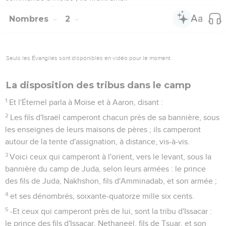
Nombres
2
Seuls les Évangiles sont disponibles en vidéo pour le moment.
La disposition des tribus dans le camp
1
Et l'Éternel parla à Moïse et à Aaron, disant :
2
Les fils d'Israël camperont chacun près de sa bannière, sous
les enseignes de leurs maisons de pères ; ils camperont
autour de la tente d'assignation, à distance, vis-à-vis.
3
Voici ceux qui camperont à l'orient, vers le levant, sous la
bannière du camp de Juda, selon leurs armées : le prince
des fils de Juda, Nakhshon, fils d'Amminadab, et son armée ;
4
et ses dénombrés, soixante-quatorze mille six cents.
5
-Et ceux qui camperont près de lui, sont la tribu d'Issacar :
le prince des fils d'Issacar, Nethaneël, fils de Tsuar, et son