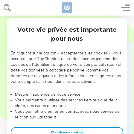
végétation était autrefois plus dense qu’aujourd’hui. Israël
repart ainsi vers le sud et suit un itinéraire aujourd’hui
Darby
difficile à jalonner, plus de la moitié des noms de lieux
Votre vie privée est importante
n’ayant pu être identifiés ; celui-ci est résumé au chapitre
Nombres
Introduction
33. Le livre se termine, une génération plus tard, dans les
pour nous
plaines de Moab, à l’est de la mer Morte, sur les préparatifs
de la conquête de Canaan.
En cliquant sur le bouton « Accepter tous les cookies », vous
acceptez que TopChrétien utilise des traceurs (comme des
L’auteur n’omet pas de raconter les crises et les révoltes,
cookies ou l'identifiant unique de votre compte utilisateur) et
traite vos données à caractère personnel (comme vos
souvent tragiques, qui ont caractérisé le séjour d’Israël au
données de navigation et les informations renseignées dans
désert : jalousie de Miryam et d’Aaron (ch. 12), crainte et
votre compte utilisateur) dans les buts suivants :
incrédulité du peuple (ch. 13 et 14), rébellion contre Moïse et
Aaron (ch.16 à 18), murmures (ch. 20), idolâtrie et immoralité
Mesurer l'audience de notre service
Vous permettre d'utiliser des services tiers tels que de la
(ch. 25). Le Nouveau Testament nous encourage à nous
vidéo, des cartes du monde…
laisser instruire par ces événements : « Tous ces faits nous
Vous permettre d'entrer en contact avec notre service de
servent d’exemples pour nous avertir de ne pas tolérer en
relation aux utilisateurs.
nous de mauvais désirs comme ceux auxquels ils ont
succombé » (1 Co 10.6). Mais il rappelle aussi que, comme il
Choisir mes cookies