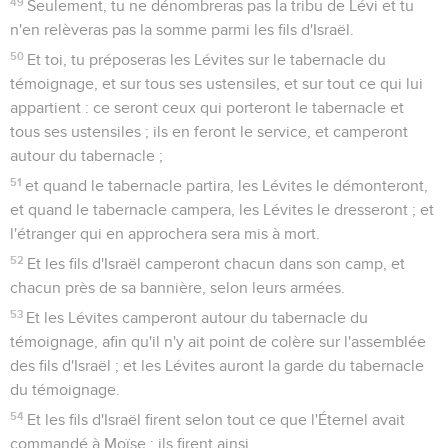
49
Seulement, tu ne dénombreras pas la tribu de Lévi et tu
n'en relèveras pas la somme parmi les fils d'Israël.
50
Et toi, tu préposeras les Lévites sur le tabernacle du
témoignage, et sur tous ses ustensiles, et sur tout ce qui lui
appartient : ce seront ceux qui porteront le tabernacle et
tous ses ustensiles ; ils en feront le service, et camperont
autour du tabernacle ;
51
et quand le tabernacle partira, les Lévites le démonteront,
et quand le tabernacle campera, les Lévites le dresseront ; et
l'étranger qui en approchera sera mis à mort.
52
Et les fils d'Israël camperont chacun dans son camp, et
chacun près de sa bannière, selon leurs armées.
53
Et les Lévites camperont autour du tabernacle du
témoignage, afin qu'il n'y ait point de colère sur l'assemblée
des fils d'Israël ; et les Lévites auront la garde du tabernacle
du témoignage.
54
Et les fils d'Israël firent selon tout ce que l'Éternel avait
commandé à Moïse ; ils firent ainsi.