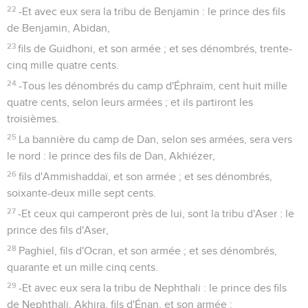
22
-Et avec eux sera la tribu de Benjamin : le prince des fils
de Benjamin, Abidan,
23
fils de Guidhoni, et son armée ; et ses dénombrés, trente-
cinq mille quatre cents.
24
-Tous les dénombrés du camp d'Éphraïm, cent huit mille
quatre cents, selon leurs armées ; et ils partiront les
troisièmes.
25
La bannière du camp de Dan, selon ses armées, sera vers
le nord : le prince des fils de Dan, Akhiézer,
26
fils d'Ammishaddaï, et son armée ; et ses dénombrés,
soixante-deux mille sept cents.
27
-Et ceux qui camperont près de lui, sont la tribu d'Aser : le
prince des fils d'Aser,
28
Paghiel, fils d'Ocran, et son armée ; et ses dénombrés,
quarante et un mille cinq cents.
29
-Et avec eux sera la tribu de Nephthali : le prince des fils
de Nephthali, Akhira, fils d'Énan, et son armée :