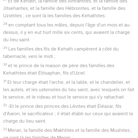
Et de Kehath, la famille des Amramites, et la famille des
Jitseharites, et la famille des Hébronites, et la famille des
Uziélites ; ce sont là les familles des Kehathites :
28
en comptant tous les mâles, depuis l'âge d'un mois et au-
dessus, il y en eut huit mille six cents, qui avaient la charge
du lieu saint.
29
Les familles des fils de Kehath campèrent à côté du
tabernacle, vers le midi ;
30
et le prince de la maison de père des familles des
Kehathites était Élitsaphan, fils d'Uziel.
31
Et leur charge était l'arche, et la table, et le chandelier, et
les autels, et les ustensiles du lieu saint, avec lesquels on fait
le service, et le rideau et tout le service qui s'y rattachait.
32
-Et le prince des princes des Lévites était Éléazar, fils
d'Aaron, le sacrificateur ; il était établi sur ceux qui avaient la
charge du lieu saint.
33
Merari, la famille des Makhlites et la famille des Mushites ;
ce sont là les familles de Merari :