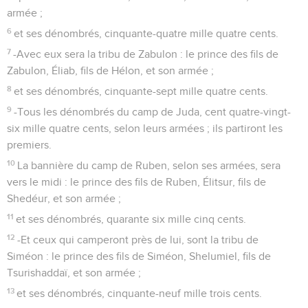
armée ;
6
et ses dénombrés, cinquante-quatre mille quatre cents.
7
-Avec eux sera la tribu de Zabulon : le prince des fils de
Zabulon, Éliab, fils de Hélon, et son armée ;
8
et ses dénombrés, cinquante-sept mille quatre cents.
9
-Tous les dénombrés du camp de Juda, cent quatre-vingt-
six mille quatre cents, selon leurs armées ; ils partiront les
premiers.
10
La bannière du camp de Ruben, selon ses armées, sera
vers le midi : le prince des fils de Ruben, Élitsur, fils de
Shedéur, et son armée ;
11
et ses dénombrés, quarante six mille cinq cents.
12
-Et ceux qui camperont près de lui, sont la tribu de
Siméon : le prince des fils de Siméon, Shelumiel, fils de
Tsurishaddaï, et son armée ;
13
et ses dénombrés, cinquante-neuf mille trois cents.