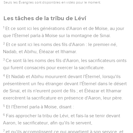
Seuls les Évangiles sont disponibles en vidéo pour le moment.
Les tâches de la tribu de Lévi
1
Et ce sont ici les générations d'Aaron et de Moïse, au jour
que l'Éternel parla à Moïse sur la montagne de Sinaï.
2
Et ce sont ici les noms des fils d'Aaron : le premier-né,
Nadab, et Abihu, Éléazar et Ithamar.
3
Ce sont là les noms des fils d'Aaron, les sacrificateurs oints
qui furent consacrés pour exercer la sacrificature.
4
Et Nadab et Abihu moururent devant l'Éternel, lorsqu'ils
présentèrent un feu étranger devant l'Éternel dans le désert
de Sinaï, et ils n'eurent point de fils ; et Éléazar et Ithamar
exercèrent la sacrificature en présence d'Aaron, leur père.
5
Et l'Éternel parla à Moïse, disant :
6
Fais approcher la tribu de Lévi, et fais-la se tenir devant
Aaron, le sacrificateur, afin qu'ils le servent,
7
et qu'ils accomplissent ce qui appartient à son service, et