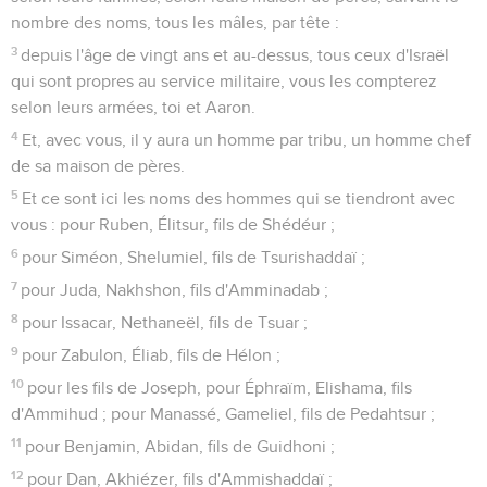
nombre des noms, tous les mâles, par tête :
3
depuis l'âge de vingt ans et au-dessus, tous ceux d'Israël
qui sont propres au service militaire, vous les compterez
selon leurs armées, toi et Aaron.
4
Et, avec vous, il y aura un homme par tribu, un homme chef
de sa maison de pères.
5
Et ce sont ici les noms des hommes qui se tiendront avec
vous : pour Ruben, Élitsur, fils de Shédéur ;
6
pour Siméon, Shelumiel, fils de Tsurishaddaï ;
7
pour Juda, Nakhshon, fils d'Amminadab ;
8
pour Issacar, Nethaneël, fils de Tsuar ;
9
pour Zabulon, Éliab, fils de Hélon ;
10
pour les fils de Joseph, pour Éphraïm, Elishama, fils
d'Ammihud ; pour Manassé, Gameliel, fils de Pedahtsur ;
11
pour Benjamin, Abidan, fils de Guidhoni ;
12
pour Dan, Akhiézer, fils d'Ammishaddaï ;