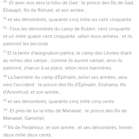
14
-Et avec eux sera la tribu de Gad : le prince des fils de Gad,
Éliasaph, fils de Rehuel, et son armée ;
15
et ses dénombrés, quarante cinq mille six cent cinquante.
16
-Tous les dénombrés du camp de Ruben, cent cinquante
et un mille quatre cent cinquante, selon leurs armées ; et ils
partiront les seconds.
17
Et la tente d'assignation partira, le camp des Lévites étant
au milieu des camps ; comme ils auront campé, ainsi ils
partiront, chacun à sa place, selon leurs bannières.
18
La bannière du camp d'Éphraïm, selon ses armées, sera
vers l'occident : le prince des fils d'Éphraïm, Elishama, fils
d'Ammihud, et son armée ;
19
et ses dénombrés, quarante cinq mille cinq cents.
20
-Et près de lui la tribu de Manassé : le prince des fils de
Manassé, Gameliel,
21
fils de Pedahtsur, et son armée ; et ses dénombrés, trente-
deux mille deux cents.