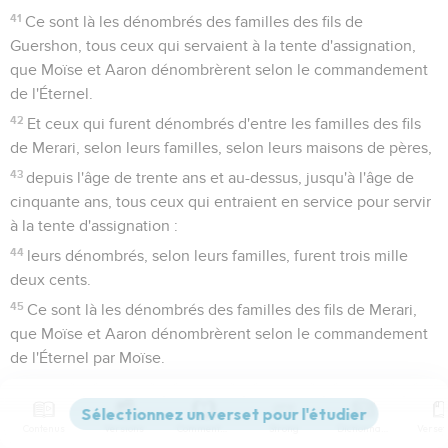
41
Ce sont là les dénombrés des familles des fils de
Guershon, tous ceux qui servaient à la tente d'assignation,
que Moïse et Aaron dénombrèrent selon le commandement
de l'Éternel.
42
Et ceux qui furent dénombrés d'entre les familles des fils
de Merari, selon leurs familles, selon leurs maisons de pères,
43
depuis l'âge de trente ans et au-dessus, jusqu'à l'âge de
cinquante ans, tous ceux qui entraient en service pour servir
à la tente d'assignation :
44
leurs dénombrés, selon leurs familles, furent trois mille
deux cents.
45
Ce sont là les dénombrés des familles des fils de Merari,
que Moïse et Aaron dénombrèrent selon le commandement
de l'Éternel par Moïse.
46
Tous ceux qui furent dénombrés, que Moïse et Aaron et
les princes d'Israël dénombrèrent, savoir les Lévites, selon
Contenus
Versions
Commentaires
Strong
Dictionnaire
leurs familles et selon leurs maisons de pères,