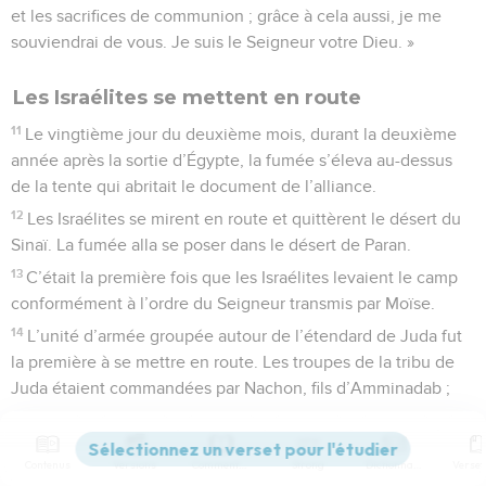
et les sacrifices de communion ; grâce à cela aussi, je me
souviendrai de vous. Je suis le Seigneur votre Dieu. »
Les Israélites se mettent en route
11
Le vingtième jour du deuxième mois, durant la deuxième
année après la sortie d’Égypte, la fumée s’éleva au-dessus
de la tente qui abritait le document de l’alliance.
12
Les Israélites se mirent en route et quittèrent le désert du
Sinaï. La fumée alla se poser dans le désert de Paran.
13
C’était la première fois que les Israélites levaient le camp
conformément à l’ordre du Seigneur transmis par Moïse.
14
L’unité d’armée groupée autour de l’étendard de Juda fut
la première à se mettre en route. Les troupes de la tribu de
Juda étaient commandées par Nachon, fils d’Amminadab ;
15
celles de la tribu d’Issakar par Netanéel, fils de Souar ;
16
et celles de la tribu de Zabulon par Éliab, fils de Hélon.
Contenus
Versions
Commentaires
Strong
Dictionnaire
17
La demeure sacrée fut démontée ; les descendants de