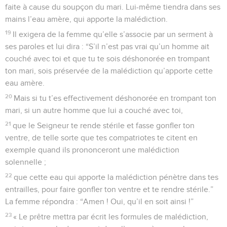
faite à cause du soupçon du mari. Lui-même tiendra dans ses
mains l’eau amère, qui apporte la malédiction.
19
Il exigera de la femme qu’elle s’associe par un serment à
ses paroles et lui dira : “S’il n’est pas vrai qu’un homme ait
couché avec toi et que tu te sois déshonorée en trompant
ton mari, sois préservée de la malédiction qu’apporte cette
eau amère.
20
Mais si tu t’es effectivement déshonorée en trompant ton
mari, si un autre homme que lui a couché avec toi,
21
que le Seigneur te rende stérile et fasse gonfler ton
ventre, de telle sorte que tes compatriotes te citent en
exemple quand ils prononceront une malédiction
solennelle ;
22
que cette eau qui apporte la malédiction pénètre dans tes
entrailles, pour faire gonfler ton ventre et te rendre stérile.”
La femme répondra : “Amen ! Oui, qu’il en soit ainsi !”
23
« Le prêtre mettra par écrit les formules de malédiction,