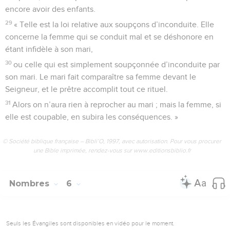
encore avoir des enfants.
29
« Telle est la loi relative aux soupçons d’inconduite. Elle
concerne la femme qui se conduit mal et se déshonore en
étant infidèle à son mari,
30
ou celle qui est simplement soupçonnée d’inconduite par
son mari. Le mari fait comparaître sa femme devant le
Seigneur, et le prêtre accomplit tout ce rituel.
31
Alors on n’aura rien à reprocher au mari ; mais la femme, si
elle est coupable, en subira les conséquences. »
© Société biblique française – Bibli’O, 1997, avec autorisation. Pour vous procurer
une Bible imprimée, rendez-vous sur www.editionsbiblio.fr
Nombres
6
Seuls les Évangiles sont disponibles en vidéo pour le moment.