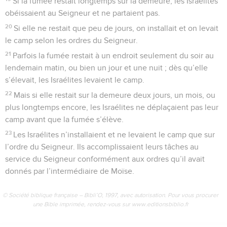
Si la fumée restait longtemps sur la demeure, les Israélites
obéissaient au Seigneur et ne partaient pas.
20
Si elle ne restait que peu de jours, on installait et on levait
le camp selon les ordres du Seigneur.
21
Parfois la fumée restait à un endroit seulement du soir au
lendemain matin, ou bien un jour et une nuit ; dès qu’elle
s’élevait, les Israélites levaient le camp.
22
Mais si elle restait sur la demeure deux jours, un mois, ou
plus longtemps encore, les Israélites ne déplaçaient pas leur
camp avant que la fumée s’élève.
23
Les Israélites n’installaient et ne levaient le camp que sur
l’ordre du Seigneur. Ils accomplissaient leurs tâches au
service du Seigneur conformément aux ordres qu’il avait
donnés par l’intermédiaire de Moïse.
© Société biblique française – Bibli’O, 1997, avec autorisation. Pour vous procurer
une Bible imprimée, rendez-vous sur www.editionsbiblio.fr