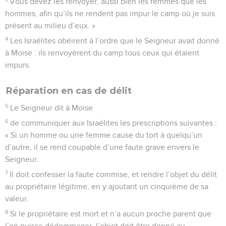
Vous devez les renvoyer, aussi bien les femmes que les
hommes, afin qu’ils ne rendent pas impur le camp où je suis
présent au milieu d’eux. »
4
Les Israélites obéirent à l’ordre que le Seigneur avait donné
à Moïse : ils renvoyèrent du camp tous ceux qui étaient
impurs.
Réparation en cas de délit
5
Le Seigneur dit à Moïse
6
de communiquer aux Israélites les prescriptions suivantes :
« Si un homme ou une femme cause du tort à quelqu’un
d’autre, il se rend coupable d’une faute grave envers le
Seigneur.
7
Il doit confesser la faute commise, et rendre l’objet du délit
au propriétaire légitime, en y ajoutant un cinquième de sa
valeur.
8
Si le propriétaire est mort et n’a aucun proche parent que
l’on puisse dédommager, l’objet doit être donné au