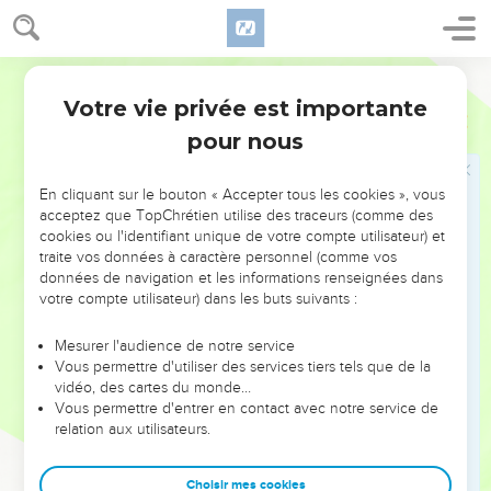
dans la tente de la rencontre. Itamar, fils du prêtre Aaron,
surveillera également leur travail. »
Français Courant
Recensement des lévites en activité
Votre vie privée est importante
Nombres
4
34
Moïse, Aaron et les responsables de la communauté
pour nous
d’Israël recensèrent, par clans et par familles, tous les lévites
descendant de Quéhath, Guerchon et Merari, âgés de trente
En cliquant sur le bouton « Accepter tous les cookies », vous
à cinquante ans ; il s’agissait des hommes enrôlés pour
acceptez que TopChrétien utilise des traceurs (comme des
accomplir diverses tâches à la tente de la rencontre. Ce
cookies ou l'identifiant unique de votre compte utilisateur) et
traite vos données à caractère personnel (comme vos
recensement, effectué sur l’ordre du Seigneur transmis par
données de navigation et les informations renseignées dans
Moïse, donna les résultats suivants : descendants de
votre compte utilisateur) dans les buts suivants :
Quéhath : 2 750 hommes ; descendants de Guerchon : 2 630
hommes ; descendants de Merari : 3 200 hommes. Total des
Mesurer l'audience de notre service
lévites : 8 580 hommes. Chacun des lévites reçut les
Vous permettre d'utiliser des services tiers tels que de la
vidéo, des cartes du monde…
instructions nécessaires concernant le travail qu’il devait
Vous permettre d'entrer en contact avec notre service de
accomplir et les objets qu’il devait porter, conformément à
relation aux utilisateurs.
l’ordre que le Seigneur avait donné à Moïse.
Choisir mes cookies