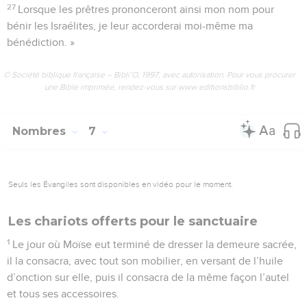
27
Lorsque les prêtres prononceront ainsi mon nom pour
bénir les Israélites, je leur accorderai moi-même ma
bénédiction. »
© Société biblique française – Bibli’O, 1997, avec autorisation. Pour vous procurer
une Bible imprimée, rendez-vous sur www.editionsbiblio.fr
Nombres
7
Seuls les Évangiles sont disponibles en vidéo pour le moment.
Les chariots offerts pour le sanctuaire
1
Le jour où Moïse eut terminé de dresser la demeure sacrée,
il la consacra, avec tout son mobilier, en versant de l’huile
d’onction sur elle, puis il consacra de la même façon l’autel
et tous ses accessoires.