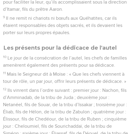
pour faciliter la leur, qu’ils accomplissaient sous la direction
d’Itamar, fils du prêtre Aaron.
9
Il ne remit ni chariots ni bœufs aux Quéhatites, car ils
étaient responsables des objets sacrés, et ils devaient les
porter sur leurs propres épaules.
Les présents pour la dédicace de l'autel
10
Le jour de la consécration de l’autel, les chefs de familles
amenèrent également des présents pour sa dédicace.
11
Mais le Seigneur dit à Moïse : « Que les chefs viennent à
tour de rôle, un par jour, offrir leurs présents de dédicace. »
12
Ils vinrent dans l’ordre suivant : premier jour : Nachon, fils
d’Amminadab, de la tribu de Juda ; deuxième jour :
Netanéel, fils de Souar, de la tribu d’Issakar ; troisième jour :
Éliab, fils de Hélon, de la tribu de Zabulon ; quatrième jour :
Élissour, fils de Chedéour, de la tribu de Ruben ; cinquième
jour : Cheloumiel, fils de Sourichaddaï, de la tribu de
Siméon ; sixième jour : Éliassaf, fils de Déouel, de la tribu de