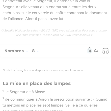
s’entretenir avec le Seigneur, il entendait la voix du
Seigneur : elle venait d’un endroit situé entre les deux
chérubins, sur le couvercle du coffre contenant le document
de l’alliance. Alors il parlait avec lui.
© Société biblique française – Bibli’O, 1997, avec autorisation. Pour vous procurer
une Bible imprimée, rendez-vous sur www.editionsbiblio.fr
Nombres
8
Seuls les Évangiles sont disponibles en vidéo pour le moment.
La mise en place des lampes
1
Le Seigneur dit à Moïse
2
de communiquer à Aaron la prescription suivante : « Quand
tu mettras en place les sept lampes, veille à ce qu’elles