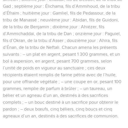
Gad ; septième jour : Élichama, fils d’Ammihoud, de la tribu
d’Éfraïm ; huitième jour : Gamliel, fils de Pedassour, de la
tribu de Manassé ; neuvième jour : Abidan, fils de Guidoni,
de la tribu de Benjamin ; dixième jour : Ahiézer, fils
d’Ammichaddaï, de la tribu de Dan ; onzième jour : Paguiel,
fils d’Okran, de la tribu d’Asser ; douzième jour : Ahira, fils
d’Énan, de la tribu de Neftali. Chacun amena les présents
suivants : – un plat en argent, pesant 1 300 grammes, et un
bol à aspersion, en argent, pesant 700 grammes, selon
l’unité de poids en vigueur au sanctuaire ; ces deux
récipients étaient remplis de farine pétrie avec de l’huile,
pour une offrande végétale ; – une coupe en or, pesant 100
grammes, remplie de parfum à brûler ; – un taureau, un
bélier et un agneau d’un an, destinés à des sacrifices
complets ; – un bouc destiné à un sacrifice pour obtenir le
pardon ; – deux bœufs, cinq béliers, cinq boucs et cinq
agneaux d’un an, destinés à des sacrifices de communion.