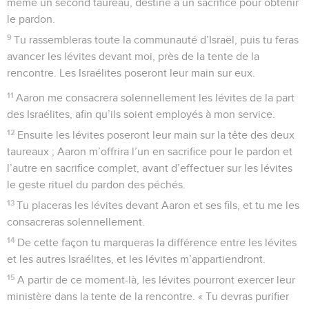
même un second taureau, destiné à un sacrifice pour obtenir
le pardon.
9
Tu rassembleras toute la communauté d’Israël, puis tu feras
avancer les lévites devant moi, près de la tente de la
rencontre. Les Israélites poseront leur main sur eux.
11
Aaron me consacrera solennellement les lévites de la part
des Israélites, afin qu’ils soient employés à mon service.
12
Ensuite les lévites poseront leur main sur la tête des deux
taureaux ; Aaron m’offrira l’un en sacrifice pour le pardon et
l’autre en sacrifice complet, avant d’effectuer sur les lévites
le geste rituel du pardon des péchés.
13
Tu placeras les lévites devant Aaron et ses fils, et tu me les
consacreras solennellement.
14
De cette façon tu marqueras la différence entre les lévites
et les autres Israélites, et les lévites m’appartiendront.
15
A partir de ce moment-là, les lévites pourront exercer leur
ministère dans la tente de la rencontre. « Tu devras purifier