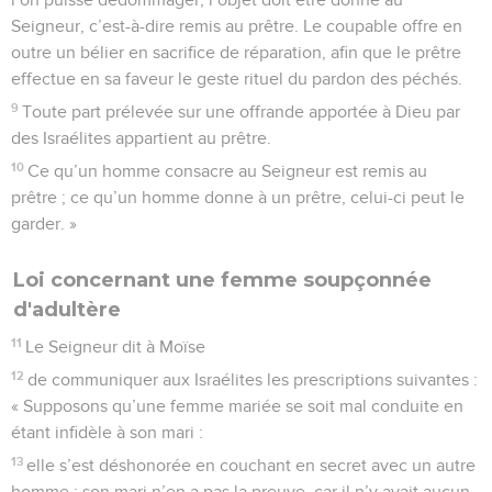
Seigneur, c’est-à-dire remis au prêtre. Le coupable offre en
outre un bélier en sacrifice de réparation, afin que le prêtre
effectue en sa faveur le geste rituel du pardon des péchés.
9
Toute part prélevée sur une offrande apportée à Dieu par
des Israélites appartient au prêtre.
10
Ce qu’un homme consacre au Seigneur est remis au
prêtre ; ce qu’un homme donne à un prêtre, celui-ci peut le
garder. »
Loi concernant une femme soupçonnée
d'adultère
11
Le Seigneur dit à Moïse
12
de communiquer aux Israélites les prescriptions suivantes :
« Supposons qu’une femme mariée se soit mal conduite en
étant infidèle à son mari :
13
elle s’est déshonorée en couchant en secret avec un autre
homme ; son mari n’en a pas la preuve, car il n’y avait aucun