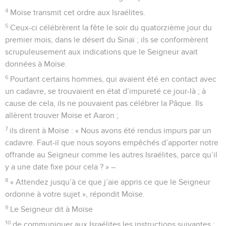
4
Moïse transmit cet ordre aux Israélites.
5
Ceux-ci célébrèrent la fête le soir du quatorzième jour du
premier mois, dans le désert du Sinaï ; ils se conformèrent
scrupuleusement aux indications que le Seigneur avait
données à Moïse.
6
Pourtant certains hommes, qui avaient été en contact avec
un cadavre, se trouvaient en état d’impureté ce jour-là ; à
cause de cela, ils ne pouvaient pas célébrer la Pâque. Ils
allèrent trouver Moïse et Aaron ;
7
ils dirent à Moïse : « Nous avons été rendus impurs par un
cadavre. Faut-il que nous soyons empêchés d’apporter notre
offrande au Seigneur comme les autres Israélites, parce qu’il
y a une date fixe pour cela ? » –
8
« Attendez jusqu’à ce que j’aie appris ce que le Seigneur
ordonne à votre sujet », répondit Moïse.
9
Le Seigneur dit à Moïse
10
de communiquer aux Israélites les instructions suivantes :