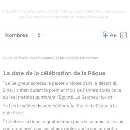
© Société biblique française – Bibli’O, 1997, avec autorisation. Pour vous procurer
une Bible imprimée, rendez-vous sur www.editionsbiblio.fr
Nombres
9
Seuls les Évangiles sont disponibles en vidéo pour le moment.
La date de la célébration de la Pâque
1
Le Seigneur adressa la parole à Moïse dans le désert du
Sinaï ; c’était durant le premier mois de l’année après celle
où les Israélites quittèrent l’Égypte. Le Seigneur lui dit :
2
« Les Israélites doivent célébrer la fête de la Pâque à la
date fixée.
3
Célébrez-la donc le quatorzième jour de ce mois-ci, le soir,
conformément aux lois et aux règles qui la concernent. »