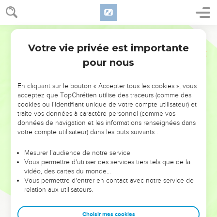
Votre vie privée est importante
pour nous
NE MANQUEZ PAS L’ÉVÉNEMENT
En cliquant sur le bouton « Accepter tous les cookies », vous
DE L’ANNÉE !
acceptez que TopChrétien utilise des traceurs (comme des
cookies ou l'identifiant unique de votre compte utilisateur) et
ET SI LEURS ERREURS POUVAIENT VOUS ÉVITER LES
traite vos données à caractère personnel (comme vos
VOTRES ?
données de navigation et les informations renseignées dans
votre compte utilisateur) dans les buts suivants :
On admire souvent les leaders pour leurs réussites, leur impact,
leur foi ou leur vision. Mais on voit moins les doutes, les erreurs
Mesurer l'audience de notre service
Vous permettre d'utiliser des services tiers tels que de la
et les saisons difficiles qu'ils ont traversés, alors même que ce
vidéo, des cartes du monde…
sont elles qui les ont façonnés.
Vous permettre d'entrer en contact avec notre service de
relation aux utilisateurs.
Dans cette conférence, leaders, entrepreneurs, et responsables
reviennent sur les erreurs marquantes de leur parcours et les
clés pour avancer avec plus de sagesse afin que leurs erreurs
Choisir mes cookies