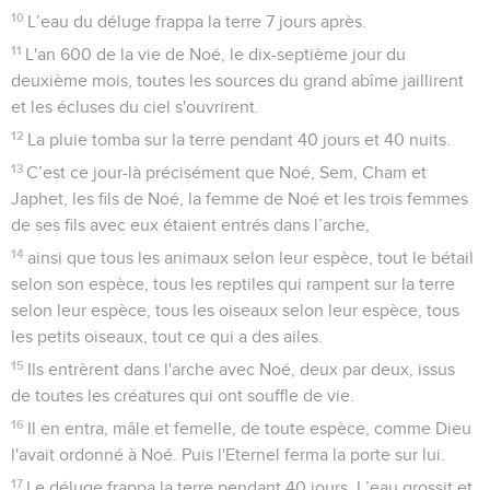
10
L’eau du déluge frappa la terre 7 jours après.
11
L'an 600 de la vie de Noé, le dix-septième jour du
deuxième mois, toutes les sources du grand abîme jaillirent
et les écluses du ciel s'ouvrirent.
12
La pluie tomba sur la terre pendant 40 jours et 40 nuits.
13
C’est ce jour-là précisément que Noé, Sem, Cham et
Japhet, les fils de Noé, la femme de Noé et les trois femmes
de ses fils avec eux étaient entrés dans l’arche,
14
ainsi que tous les animaux selon leur espèce, tout le bétail
selon son espèce, tous les reptiles qui rampent sur la terre
selon leur espèce, tous les oiseaux selon leur espèce, tous
les petits oiseaux, tout ce qui a des ailes.
15
Ils entrèrent dans l'arche avec Noé, deux par deux, issus
de toutes les créatures qui ont souffle de vie.
16
Il en entra, mâle et femelle, de toute espèce, comme Dieu
l'avait ordonné à Noé. Puis l'Eternel ferma la porte sur lui.
17
Le déluge frappa la terre pendant 40 jours. L’eau grossit et