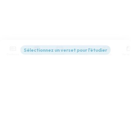
Contenus
Versions
Commentaires
Strong
Dictionnaire
Paramètres de lecture
Afficher les numéros de versets
Mode dyslexique
Désactivé
Simple
Coul
eur