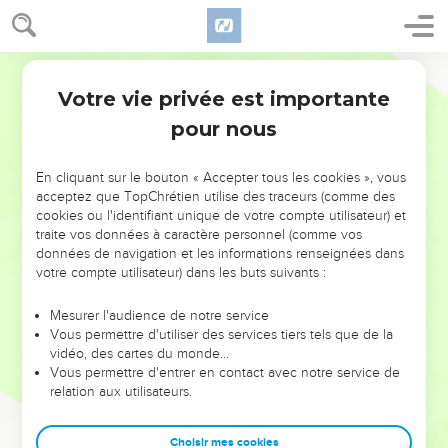
Votre vie privée est importante
pour nous
NE MANQUEZ PAS L’ÉVÉNEMENT
En cliquant sur le bouton « Accepter tous les cookies », vous
DE L’ANNÉE !
acceptez que TopChrétien utilise des traceurs (comme des
cookies ou l'identifiant unique de votre compte utilisateur) et
ET SI LEURS ERREURS POUVAIENT VOUS ÉVITER LES
traite vos données à caractère personnel (comme vos
VOTRES ?
données de navigation et les informations renseignées dans
votre compte utilisateur) dans les buts suivants :
On admire souvent les leaders pour leurs réussites, leur impact,
leur foi ou leur vision. Mais on voit moins les doutes, les erreurs
Mesurer l'audience de notre service
Vous permettre d'utiliser des services tiers tels que de la
et les saisons difficiles qu'ils ont traversés, alors même que ce
vidéo, des cartes du monde…
sont elles qui les ont façonnés.
Vous permettre d'entrer en contact avec notre service de
relation aux utilisateurs.
Dans cette conférence, leaders, entrepreneurs, et responsables
reviennent sur les erreurs marquantes de leur parcours et les
clés pour avancer avec plus de sagesse afin que leurs erreurs
Choisir mes cookies