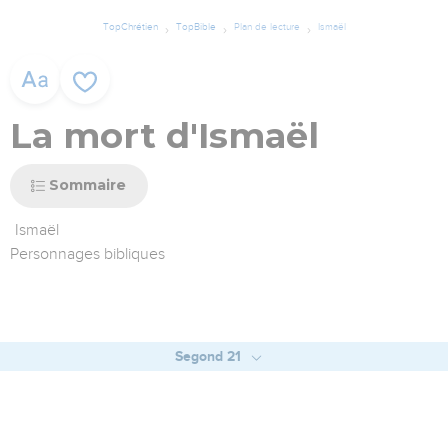
TopChrétien
TopBible
Plan de lecture
Ismaël
La mort d'Ismaël
Sommaire
Ismaël
Personnages bibliques
Segond 21