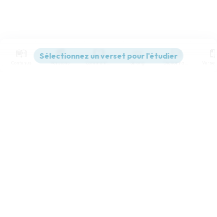
Contenus
Versions
Commentaires
Strong
Dictionnaire
Paramètres de lecture
Afficher les numéros de versets
Mode dyslexique
Désactivé
Simple
Coul
eur
Police d'écriture
Serif
Sans-serif