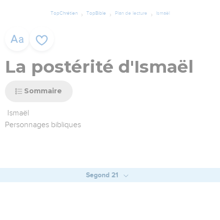
TopChrétien
TopBible
Plan de lecture
Ismaël
La postérité d'Ismaël
Sommaire
Ismaël
Personnages bibliques
Segond 21