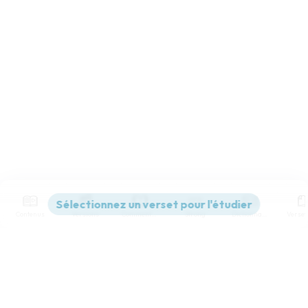
Contenus
Versions
Commentaires
Strong
Dictionnaire
Paramètres de lecture
Afficher les numéros de versets