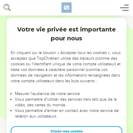
Votre vie privée est importante
pour nous
NE MANQUEZ PAS L’ÉVÉNEMENT
En cliquant sur le bouton « Accepter tous les cookies », vous
DE L’ANNÉE !
acceptez que TopChrétien utilise des traceurs (comme des
cookies ou l'identifiant unique de votre compte utilisateur) et
ET SI LEURS ERREURS POUVAIENT VOUS ÉVITER LES
traite vos données à caractère personnel (comme vos
VOTRES ?
données de navigation et les informations renseignées dans
votre compte utilisateur) dans les buts suivants :
On admire souvent les leaders pour leurs réussites, leur impact,
leur foi ou leur vision. Mais on voit moins les doutes, les erreurs
Mesurer l'audience de notre service
Vous permettre d'utiliser des services tiers tels que de la
et les saisons difficiles qu'ils ont traversés, alors même que ce
vidéo, des cartes du monde…
sont elles qui les ont façonnés.
Vous permettre d'entrer en contact avec notre service de
relation aux utilisateurs.
Dans cette conférence, leaders, entrepreneurs, et responsables
reviennent sur les erreurs marquantes de leur parcours et les
clés pour avancer avec plus de sagesse afin que leurs erreurs
Choisir mes cookies