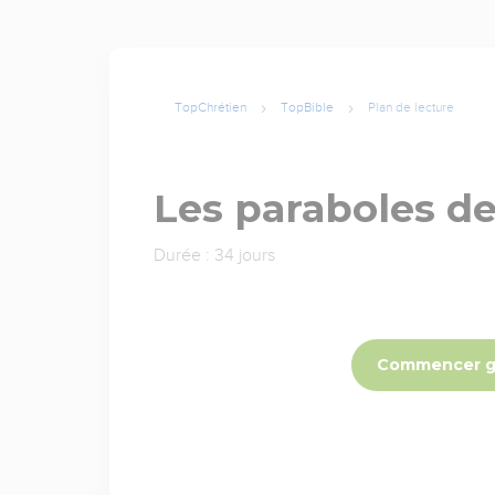
TopChrétien
TopBible
Plan de lecture
Les paraboles de
Durée : 34 jours
Commencer g