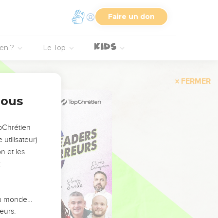
Faire un don
ien ?
Le Top
FERMER
nous
opChrétien
utilisateur)
n et les
:
 du monde…
eurs.