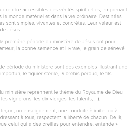
ur rendre accessibles des vérités spirituelles, en prenant
le monde matériel et dans la vie ordinaire. Destinées
s sont simples, vivantes et concrètes. Leur valeur est
de Jésus.
a première période du ministère de Jésus ont pour
meur, la bonne semence et l’ivraie, le grain de sénevé,
e période du ministère sont des exemples illustrant une
mportun, le figuier stérile, la brebis perdue, le fils
n du ministère reprennent le thème du Royaume de Dieu
 les vignerons, les dix vierges, les talents, …).
leçon, un enseignement, une conduite à imiter ou à
’adressant à tous, respectent la liberté de chacun. De là,
Que celui qui a des oreilles pour entendre, entende »