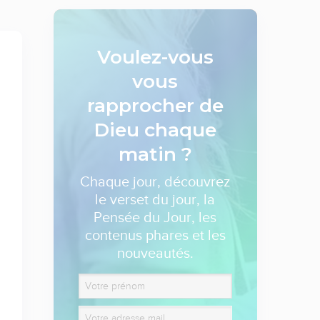
Voulez-vous
vous
rapprocher de
Dieu
chaque
matin ?
Chaque jour, découvrez
le verset du jour, la
Pensée du Jour, les
contenus phares et les
nouveautés.