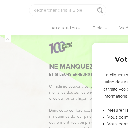
Au quotidien
Bible
Vid
Vot
NE MANQUEZ PAS L’ÉVÉ
ET SI LEURS ERREURS POUVAIENT VOUS 
En cliquant 
utilise des 
On admire souvent les leaders pour leurs réussi
et traite vo
moins les doutes, les erreurs et les saisons di
informations
elles qui les ont façonnés.
Mesurer l'
Dans cette conférence, leaders, entrepreneur
marquantes de leur parcours et les clés pour
Vous perme
deviennent vos tremplins. Que vous guidiez 
Vous perme