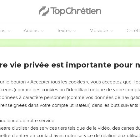
éos
Audios
Textes
Musique
Chrét
re vie privée est importante pour 
NEMENT DE L’ANNÉE !
ÉVITER LES VOTRES ?
sur le bouton « Accepter tous les cookies », vous acceptez que T
traceurs (comme des cookies ou l'identifiant unique de votre compte 
tes, leur impact, leur foi ou leur vision. Mais on voit
s données à caractère personnel (comme vos données de navigatio
fficiles qu'ils ont traversés, alors même que ce sont
 renseignées dans votre compte utilisateur) dans les buts suivants 
audience de notre service
s, et responsables reviennent sur les erreurs
 avancer avec plus de sagesse afin que leurs erreurs
ttre d'utiliser des services tiers tels que de la vidéo, des cartes
un ministère, une équipe, un groupe ou une famille,
ttre d'entrer en contact avec notre service de relation aux utilisat