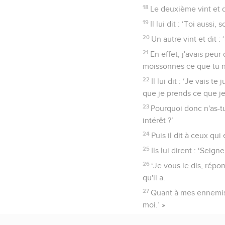
18
Le deuxième vint et di
19
Il lui dit : ‘Toi aussi,
20
Un autre vint et dit :
21
En effet, j'avais peu
moissonnes ce que tu n
22
Il lui dit : ‘Je vais 
que je prends ce que je
23
Pourquoi donc n'as-t
intérêt ?’
24
Puis il dit à ceux qui
25
Ils lui dirent : ‘Seigne
26
‘Je vous le dis, répo
qu'il a.
27
Quant à mes ennemis 
moi.’ »