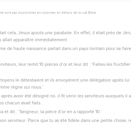
ne sont pas disponibles en colonnes en dehors de la vue Bible.
t cela, Jésus ajouta une parabole. En effet, il était près de Jéru
 allait apparaître immédiatement.
mme de haute naissance partait dans un pays lointain pour se faire
rviteurs, leur remit 10 pièces d’or et leur dit : ‘Faites-les fructifie
oyens le détestaient et ils envoyèrent une délégation après lui 
mme règne sur nous.’
 après avoir été désigné roi, il fit venir les serviteurs auxquels il 
s chacun avait faits.
 et dit : ‘Seigneur, ta pièce d’or en a rapporté 10.’
en, bon serviteur. Parce que tu as été fidèle dans une petite chose