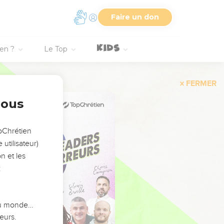
Faire un don
ien ?
Le Top
FERMER
nous
opChrétien
utilisateur)
n et les
:
 du monde…
eurs.