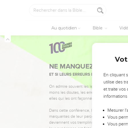
Au quotidien
Bible
Vid
Vot
NE MANQUEZ PAS L’ÉVÉ
ET SI LEURS ERREURS POUVAIENT VOUS 
En cliquant 
utilise des 
On admire souvent les leaders pour leurs réussi
et traite vo
moins les doutes, les erreurs et les saisons di
informations
elles qui les ont façonnés.
Mesurer l'
Dans cette conférence, leaders, entrepreneur
marquantes de leur parcours et les clés pour
Vous perme
deviennent vos tremplins. Que vous guidiez 
Vous perme