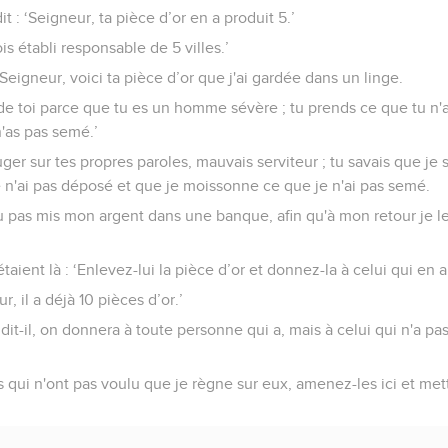
t : ‘Seigneur, ta pièce d’or en a produit 5.’
 sois établi responsable de 5 villes.’
 ‘Seigneur, voici ta pièce d’or que j'ai gardée dans un linge.
r de toi parce que tu es un homme sévère ; tu prends ce que tu n'
'as pas semé.’
te juger sur tes propres paroles, mauvais serviteur ; tu savais que 
 n'ai pas déposé et que je moissonne ce que je n'ai pas semé.
u pas mis mon argent dans une banque, afin qu'à mon retour je le
 étaient là : ‘Enlevez-lui la pièce d’or et donnez-la à celui qui en a
ur, il a déjà 10 pièces d’or.’
ndit-il, on donnera à toute personne qui a, mais à celui qui n'a 
qui n'ont pas voulu que je règne sur eux, amenez-les ici et met