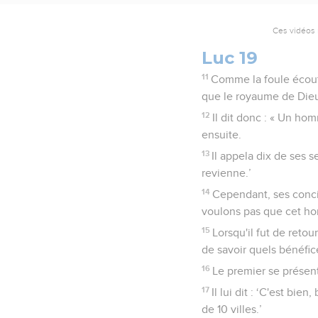
Ces vidéos 
Luc 19
11
Comme la foule écoutai
que le royaume de Dieu
12
Il dit donc : « Un ho
ensuite.
13
Il appela dix de ses se
revienne.’
14
Cependant, ses concit
voulons pas que cet ho
15
Lorsqu'il fut de retour
de savoir quels bénéfice
16
Le premier se présenta
17
Il lui dit : ‘C'est bi
de 10 villes.’