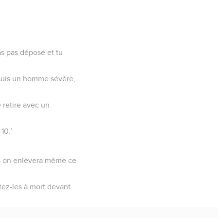
as pas déposé et tu
je suis un homme sévère,
 retire avec un
 10.’
pas on enlèvera même ce
tez-les à mort devant