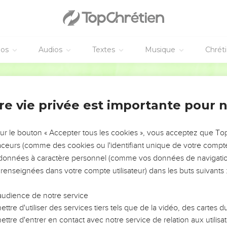
éos
Audios
Textes
Musique
Chrét
re vie privée est importante pour 
NEMENT DE L’ANNÉE !
ÉVITER LES VOTRES ?
sur le bouton « Accepter tous les cookies », vous acceptez que T
traceurs (comme des cookies ou l'identifiant unique de votre compte 
tes, leur impact, leur foi ou leur vision. Mais on voit
s données à caractère personnel (comme vos données de navigatio
fficiles qu'ils ont traversés, alors même que ce sont
 renseignées dans votre compte utilisateur) dans les buts suivants 
audience de notre service
s, et responsables reviennent sur les erreurs
 avancer avec plus de sagesse afin que leurs erreurs
ttre d'utiliser des services tiers tels que de la vidéo, des cartes
un ministère, une équipe, un groupe ou une famille,
ttre d'entrer en contact avec notre service de relation aux utilisat