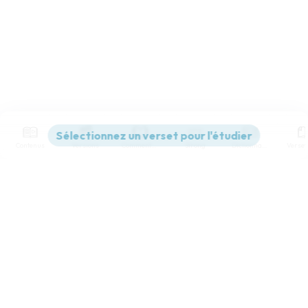
Contenus
Versions
Commentaires
Strong
Dictionnaire
Paramètres de lecture
Afficher les numéros de versets
Mode dyslexique
Désactivé
Simple
Coul
eur