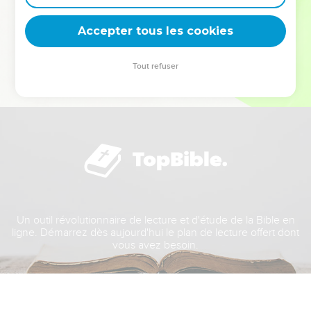
deviennent vos tremplins. Que vous guidiez un ministère, une
équipe, un groupe ou une famille, leur expérience est faite
Accepter tous les cookies
pour vous.
Tout refuser
Je découvre l’événement
Un outil révolutionnaire de lecture et d'étude de la Bible en
ligne. Démarrez dès aujourd'hui le plan de lecture offert dont
vous avez besoin.