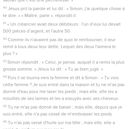
40
Jésus prit la parole et lui dit : « Simon, j'ai quelque chose à
te dire. » « Maître, parle », répondit-il.
41
« Un créancier avait deux débiteurs : l'un d’eux lui devait
500 pièces d’argent, et l'autre 50.
42
Comme ils n'avaient pas de quoi le rembourser, il leur
remit à tous deux leur dette. Lequel des deux l'aimera le
plus ? »
43
Simon répondit : « Celui, je pense, auquel il a remis la plus
grosse somme. » Jésus lui dit : « Tu as bien jugé. »
44
Puis il se tourna vers la femme et dit à Simon : « Tu vois
cette femme ? Je suis entré dans ta maison et tu ne m'as pas
donné d'eau pour me laver les pieds ; mais elle, elle les a
mouillés de ses larmes et les a essuyés avec ses cheveux.
45
Tu ne m'as pas donné de baiser ; mais elle, depuis que je
suis entré, elle n'a pas cessé de m'embrasser les pieds.
46
Tu n'as pas versé d'huile sur ma tête ; mais elle, elle a