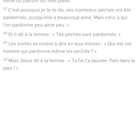
versé du parfum sur mes pieds.
47
C'est pourquoi je te le dis, ses nombreux péchés ont été
pardonnés, puisqu'elle a beaucoup aimé. Mais celui à qui
l'on pardonne peu aime peu. »
48
Et il dit à la femme : « Tes péchés sont pardonnés. »
49
Les invités se mirent à dire en eux-mêmes : « Qui est cet
homme qui pardonne même les péchés ? »
50
Mais Jésus dit à la femme : « Ta foi t'a sauvée. Pars dans la
paix ! »