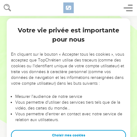
Votre vie privée est importante
pour nous
NE MANQUEZ PAS L’ÉVÉNEMENT
En cliquant sur le bouton « Accepter tous les cookies », vous
DE L’ANNÉE !
acceptez que TopChrétien utilise des traceurs (comme des
cookies ou l'identifiant unique de votre compte utilisateur) et
ET SI LEURS ERREURS POUVAIENT VOUS ÉVITER LES
traite vos données à caractère personnel (comme vos
VOTRES ?
données de navigation et les informations renseignées dans
votre compte utilisateur) dans les buts suivants :
On admire souvent les leaders pour leurs réussites, leur impact,
leur foi ou leur vision. Mais on voit moins les doutes, les erreurs
Mesurer l'audience de notre service
Vous permettre d'utiliser des services tiers tels que de la
et les saisons difficiles qu'ils ont traversés, alors même que ce
vidéo, des cartes du monde…
sont elles qui les ont façonnés.
Vous permettre d'entrer en contact avec notre service de
relation aux utilisateurs.
Dans cette conférence, leaders, entrepreneurs, et responsables
reviennent sur les erreurs marquantes de leur parcours et les
clés pour avancer avec plus de sagesse afin que leurs erreurs
Choisir mes cookies