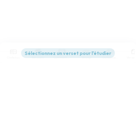
Contenus
Versions
Commentaires
Strong
Dictionnaire
Paramètres de lecture
Afficher les numéros de versets
Mode dyslexique
Désactivé
Simple
Coul
eur