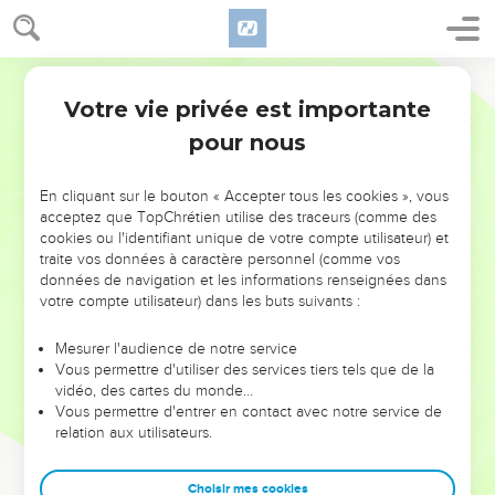
Votre vie privée est importante
pour nous
NE MANQUEZ PAS L’ÉVÉNEMENT
En cliquant sur le bouton « Accepter tous les cookies », vous
DE L’ANNÉE !
acceptez que TopChrétien utilise des traceurs (comme des
cookies ou l'identifiant unique de votre compte utilisateur) et
ET SI LEURS ERREURS POUVAIENT VOUS ÉVITER LES
traite vos données à caractère personnel (comme vos
VOTRES ?
données de navigation et les informations renseignées dans
votre compte utilisateur) dans les buts suivants :
On admire souvent les leaders pour leurs réussites, leur impact,
leur foi ou leur vision. Mais on voit moins les doutes, les erreurs
Mesurer l'audience de notre service
Vous permettre d'utiliser des services tiers tels que de la
et les saisons difficiles qu'ils ont traversés, alors même que ce
vidéo, des cartes du monde…
sont elles qui les ont façonnés.
Vous permettre d'entrer en contact avec notre service de
relation aux utilisateurs.
Dans cette conférence, leaders, entrepreneurs, et responsables
reviennent sur les erreurs marquantes de leur parcours et les
clés pour avancer avec plus de sagesse afin que leurs erreurs
Choisir mes cookies